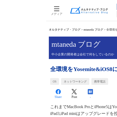
メディア
オルタナティブ・ブログ
>
mtaneda ブログ
>
全環境をY
mtaneda ブログ
中小企業の開発者は会社で何をしているのか
全環境をYosemite&iO
OS
ネットワーキング
携帯電話
Share
Post
-
これまでMacBook ProとiPhone5
iPad3,iPad miniはアップグレー