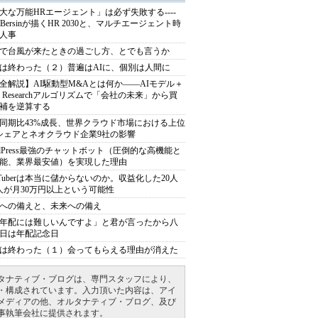
大な万能HRエージェント」は必ず失敗する----
sh Bersinが描くHR 2030と、マルチエージェント時
人事
で台風が来たときの過ごし方、とでも言うか
は終わった（２）普遍はAIに、個別は人間に
全解説】AI駆動型M&Aとは何か――AIモデル＋
ep Researchアルゴリズムで「会社の未来」から買
補を逆算する
同期比43%成長、世界クラウド市場における上位
シェアとネオクラウド企業9社の影響
rdPress最強のチャットボット（圧倒的な高機能と
能、業界最安値）を実現した理由
uTuberは本当に儲からないのか。収益化した20人
人が月30万円以上という可能性
への備えと、未来への備え
年配には難しいんですよ」と君が言ったから八
日は年配記念日
は終わった（１）会ってもらえる理由が消えた
タナティブ・ブログは、専門スタッフにより、
・構成されています。入力頂いた内容は、アイ
メディアの他、オルタナティブ・ブログ、及び
事執筆会社に提供されます。