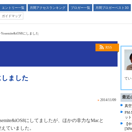
エントリー一覧
月間アクセスランキング
ブロガー一覧
月間ブロガーベスト30
ガイドマップ
osemite&iOS8にしました
RSS
S8にしました
てい
最近
»
2014/11/09
真空管
PM
ット
はYosemite&iOS8にしてましたが、ほかの非力なMacと
【中華
ドを控えていました。
[50W