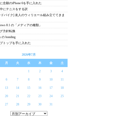
に念願のiPhone 6を手に入れた
中にテニスをする訳
ードバイク] 友人のウィリエール組み立ててきま
ndows 8.1 の「メディアの種類」
グ方針転換
x の bonding
プトップを手に入れた
2026年7月
月
火
水
木
金
土
1
2
3
4
6
7
8
9
10
11
13
14
15
16
17
18
20
21
22
23
24
25
27
28
29
30
31