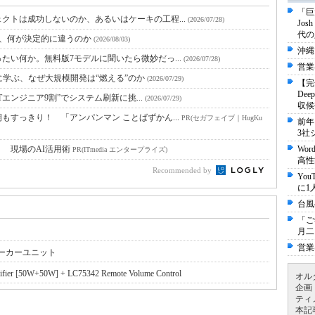
「巨
クトは成功しないのか、あるいはケーキの工程...
(2026/07/28)
Jo
代の
と、何が決定的に違うのか
(2026/08/03)
沖縄
たい何か。無料版7モデルに聞いたら微妙だっ...
(2026/07/28)
営業
に学ぶ、なぜ大規模開発は“燃える”のか
(2026/07/29)
【完
De
Tエンジニア9割”でシステム刷新に挑...
(2026/07/29)
収候
すっきり！ 「アンパンマン ことばずかん...
PR(セガフェイブ｜HugKu
前年
3社
！ 現場のAI活用術
Wo
PR(ITmedia エンタープライズ)
高性
Recommended by
Yo
に1
台風
「ご
月二
営業
ピーカーユニット
r [50W+50W] + LC75342 Remote Volume Control
オル
企画
ティ
本記