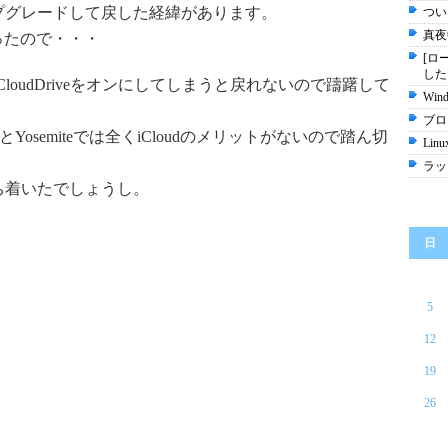
アップグレードして戻した経緯があります。
つい
真夜
ったので・・・
[ロ
した
、iCloudDriveをオンにしてしまうと戻れないので躊躇して
Wi
ブロ
いとYosemiteでは全くiCloudのメリットがないので踏ん切
Linu
ラッ
落ち着いたでしょうし。
日
5
12
19
26