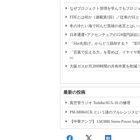
なぜプロジェクト管理を学んでもプロジェ
FDEとは何か（連載第1回）／従来のSE
冬の冷たい海で叫んだ英雄の名言とはいっ
日本通運×アクセンチュアの124億円訴訟
「SIer丸投げ」からどう脱却する？ “非I
「言葉で伝える力」を育めば、イヤイヤ期も
m)
大阪ガスが月2000時間の共有作業を削減
最新の投稿
真空管ラジオ Toshiba 6UA-16 の修理
PM-M0841CK という謎のフルレンジス
【中華アンプ】 LM3886 Stereo Power Amplifie