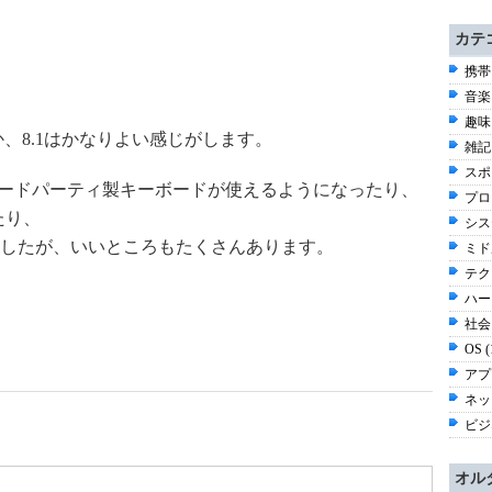
カテ
携帯
音楽 
趣味 
か、8.1はかなりよい感じがします。
雑記 
スポー
のサードパーティ製キーボードが使えるようになったり、
プロ
たり、
シス
したが、いいところもたくさんあります。
ミド
テク
ハー
社会 
OS 
アプ
ネッ
ビジネ
オル