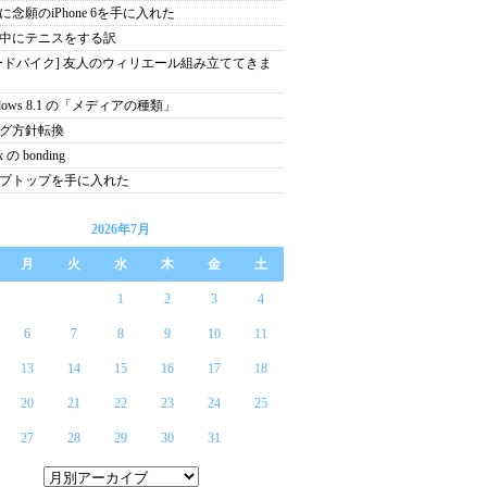
に念願のiPhone 6を手に入れた
中にテニスをする訳
ードバイク] 友人のウィリエール組み立ててきま
ndows 8.1 の「メディアの種類」
グ方針転換
x の bonding
プトップを手に入れた
2026年7月
月
火
水
木
金
土
1
2
3
4
6
7
8
9
10
11
13
14
15
16
17
18
20
21
22
23
24
25
27
28
29
30
31