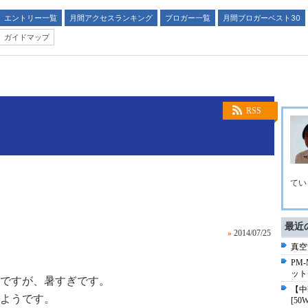
エントリー一覧
月間アクセスランキング
ブロガー一覧
月間ブロガーベスト30
ガイドマップ
RSS
てい
最近
»
2014/07/25
真空管
PM
ット
ですが、暑すぎです。
【中華
たようです。
[50W