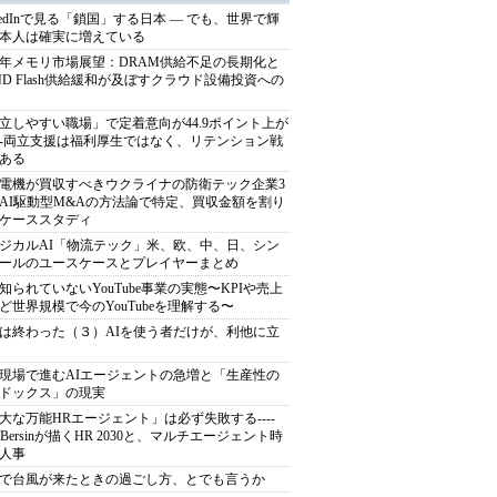
nkedInで見る「鎖国」する日本 ― でも、世界で輝
本人は確実に増えている
27年メモリ市場展望：DRAM供給不足の長期化と
ND Flash供給緩和が及ぼすクラウド設備投資への
立しやすい職場」で定着意向が44.9ポイント上が
---両立支援は福利厚生ではなく、リテンション戦
ある
電機が買収すべきウクライナの防衛テック企業3
AI駆動型M&Aの方法論で特定、買収金額を割り
ケーススタディ
ジカルAI「物流テック」米、欧、中、日、シン
ールのユースケースとプレイヤーまとめ
知られていないYouTube事業の実態〜KPIや売上
ど世界規模で今のYouTubeを理解する〜
は終わった（３）AIを使う者だけが、利他に立
現場で進むAIエージェントの急増と「生産性の
ドックス」の現実
大な万能HRエージェント」は必ず失敗する----
sh Bersinが描くHR 2030と、マルチエージェント時
人事
で台風が来たときの過ごし方、とでも言うか