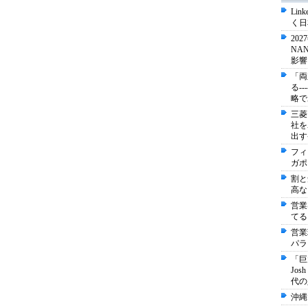
Li
く日
20
NA
影響
「両
る-
略で
三菱
社を
出す
フィ
ガポ
割と
高な
営業
てる
営業
パラ
「巨
Jo
代の
沖縄