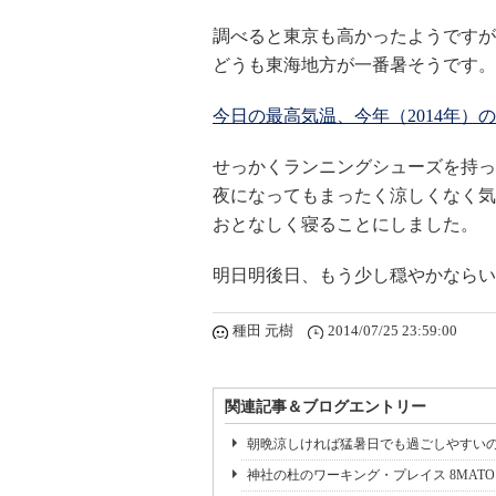
調べると東京も高かったようですが
どうも東海地方が一番暑そうです。
今日の最高気温、今年（2014年）の
せっかくランニングシューズを持っ
夜になってもまったく涼しくなく気
おとなしく寝ることにしました。
明日明後日、もう少し穏やかなら
種田 元樹
2014/07/25 23:59:00
関連記事＆ブログエントリー
朝晩涼しければ猛暑日でも過ごしやすい
神社の杜のワーキング・プレイス 8MAT