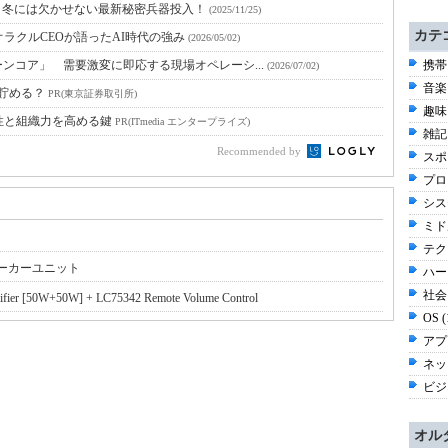
O 冬には欠かせない最新秘密兵器投入！
(2025/11/25)
カテ
ラクルCEOが語ったAI時代の強み
(2026/05/02)
ンコア」 需要激変に即応する現場オペレーシ...
携帯
(2026/07/02)
音楽 
う貯める？
PR(東京証券取引所)
趣味 
性と組織力を高める鍵
PR(ITmedia エンタープライズ)
雑記 
Recommended by
スポー
プロ
シス
ミド
テク
ピーカーユニット
ハー
社会 
r [50W+50W] + LC75342 Remote Volume Control
OS 
アプ
ネッ
ビジネ
オル