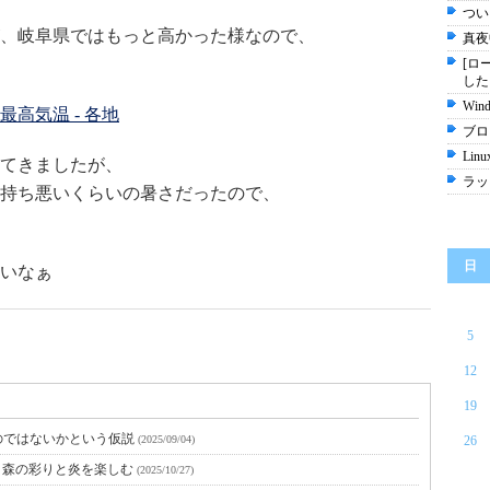
つい
、岐阜県ではもっと高かった様なので、
真夜
[ロ
した
Wi
最高気温 - 各地
ブロ
Linu
てきましたが、
ラッ
持ち悪いくらいの暑さだったので、
日
いいなぁ
5
12
19
のではないかという仮説
(2025/09/04)
26
O 森の彩りと炎を楽しむ
(2025/10/27)