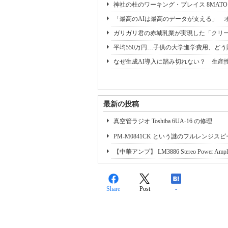
神社の杜のワーキング・プレイス 8MAT
「最高のAIは最高のデータが支える」 オ
ガリガリ君の赤城乳業が実現した「クリー
平均550万円…子供の大学進学費用、ど
なぜ生成AI導入に踏み切れない？ 生産
最新の投稿
真空管ラジオ Toshiba 6UA-16 の修理
PM-M0841CK という謎のフルレンジス
【中華アンプ】 LM3886 Stereo Power Amplifie
Share
Post
-