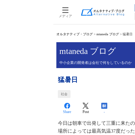
メディア
オルタナティブ・ブログ
>
mtaneda ブログ
>
猛暑日
mtaneda ブログ
中小企業の開発者は会社で何をしているのか
猛暑日
社会
Share
Post
-
今日は朝車で出発して三重に来たの
場所によっては最高気温37度だっ