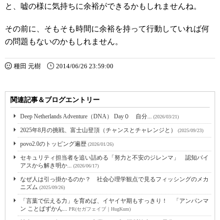
と、嘘の様に気持ちに余裕ができるかもしれませんね。
その前に、そもそも時間に余裕を持って行動していれば何
の問題もないのかもしれません。
種田 元樹
2014/06/26 23:59:00
関連記事＆ブログエントリー
Deep Netherlands Adventure（DNA） Day０ 自分...
(2026/03/21)
2025年8月の挑戦、富士山登頂（チャンスとチャレンジと）
(2025/09/23)
povo2.0のトッピング遍歴
(2026/01/26)
セキュリティ担当者を追い詰める「努力と不安のジレンマ」 認知バイ
アスから解き明か...
(2026/06/17)
なぜ人は引っ掛かるのか？ 社会心理学観点で見るフィッシングのメカ
ニズム
(2025/09/26)
「言葉で伝える力」を育めば、イヤイヤ期もすっきり！ 「アンパンマ
ン ことばずかん...
PR(セガフェイブ｜HugKum)