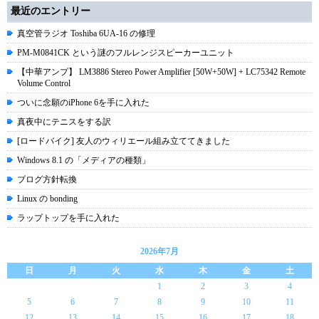
最近のエントリー
真空管ラジオ Toshiba 6UA-16 の修理
PM-M0841CK という謎のフルレンジスピーカーユニット
【中華アンプ】 LM3886 Stereo Power Amplifier [50W+50W] + LC75342 Remote
Volume Control
ついに念願のiPhone 6を手に入れた
真夜中にテニスをする訳
[ロードバイク] 友人のウィリエール組み立ててきました
Windows 8.1 の「メディアの種類」
ブログ方針転換
Linux の bonding
ラップトップを手に入れた
2026年7月
日
月
火
水
木
金
土
1
2
3
4
5
6
7
8
9
10
11
12
13
14
15
16
17
18