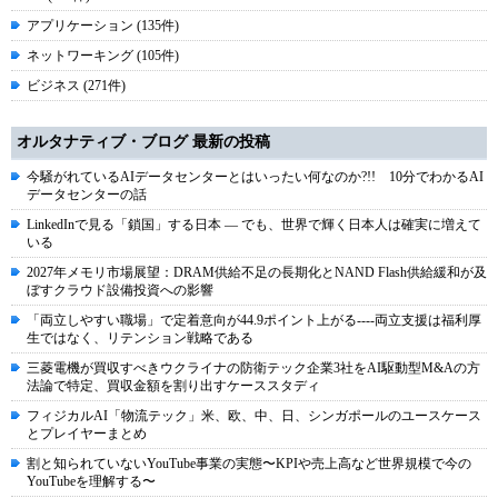
アプリケーション (135件)
ネットワーキング (105件)
ビジネス (271件)
オルタナティブ・ブログ 最新の投稿
今騒がれているAIデータセンターとはいったい何なのか?!! 10分でわかるAI
データセンターの話
LinkedInで見る「鎖国」する日本 ― でも、世界で輝く日本人は確実に増えて
いる
2027年メモリ市場展望：DRAM供給不足の長期化とNAND Flash供給緩和が及
ぼすクラウド設備投資への影響
「両立しやすい職場」で定着意向が44.9ポイント上がる----両立支援は福利厚
生ではなく、リテンション戦略である
三菱電機が買収すべきウクライナの防衛テック企業3社をAI駆動型M&Aの方
法論で特定、買収金額を割り出すケーススタディ
フィジカルAI「物流テック」米、欧、中、日、シンガポールのユースケース
とプレイヤーまとめ
割と知られていないYouTube事業の実態〜KPIや売上高など世界規模で今の
YouTubeを理解する〜