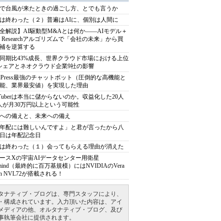
で台風が来たときの過ごし方、とでも言うか
は終わった（２）普遍はAIに、個別は人間に
全解説】AI駆動型M&Aとは何か――AIモデル＋
ep Researchアルゴリズムで「会社の未来」から買
補を逆算する
同期比43%成長、世界クラウド市場における上位
シェアとネオクラウド企業9社の影響
rdPress最強のチャットボット（圧倒的な高機能と
能、業界最安値）を実現した理由
uTuberは本当に儲からないのか。収益化した20人
人が月30万円以上という可能性
への備えと、未来への備え
年配には難しいんですよ」と君が言ったから八
日は年配記念日
は終わった（１）会ってもらえる理由が消えた
ースXの宇宙AIデータセンター用衛星
armind（最終的に百万基規模）にはNVIDIAのVera
bin NVL72が搭載される！
タナティブ・ブログは、専門スタッフにより、
・構成されています。入力頂いた内容は、アイ
メディアの他、オルタナティブ・ブログ、及び
事執筆会社に提供されます。