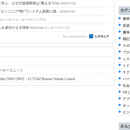
に学ぶ、なぜ大規模開発は“燃える”のか
(2026/07/29)
カテ
Tエンジニア9割”でシステム刷新に挑...
(2026/07/29)
携帯
R(シンプレクス・ホールディングス)
音楽 
入を成功させる理由
PR(ITmedia エンタープライズ)
趣味 
Recommended by
雑記 
スポー
プロ
シス
ミド
ピーカーユニット
テク
r [50W+50W] + LC75342 Remote Volume Control
ハー
社会 
OS 
アプ
ネッ
ビジネ
オル