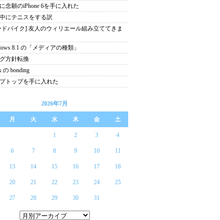
に念願のiPhone 6を手に入れた
中にテニスをする訳
ードバイク] 友人のウィリエール組み立ててきま
ndows 8.1 の「メディアの種類」
グ方針転換
x の bonding
プトップを手に入れた
2026年7月
月
火
水
木
金
土
1
2
3
4
6
7
8
9
10
11
13
14
15
16
17
18
20
21
22
23
24
25
27
28
29
30
31