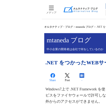
メディア
オルタナティブ・ブログ
>
mtaneda ブログ
>
.NET 
mtaneda ブログ
中小企業の開発者は会社で何をしているのか
.NET をつかったWEBサー
Share
Post
-
Windows7上で .NET Framewo
ビスをファイヤウォールで許可しな
外からのアクセスができません。