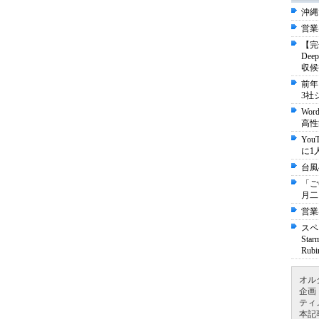
沖縄
営業
【完
De
収候
前年
3社
Wo
高性
Yo
に1
台風
「ご
月二
営業
スペ
St
Ru
オル
企画
ティ
本記