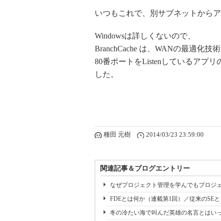
いつもこれで、別サブネットからア
Windowsは詳しくないので、
BranchCache は、WANの
80番ポートをListenしている
した。
種田 元樹
2014/03/23 23:59:00
関連記事＆ブログエントリー
なぜプロジェクト管理を学んでもプロジェ
FDEとは何か（連載第1回）／従来のSE
冬の冷たい海で叫んだ英雄の名言とはいっ