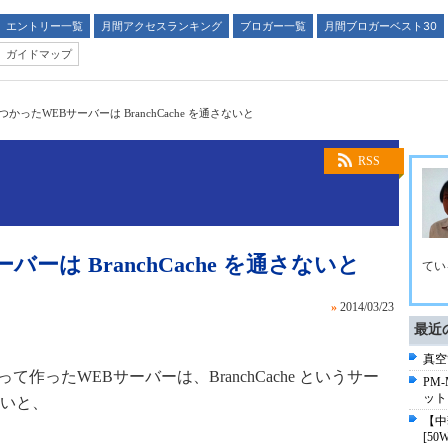
エントリー一覧
月間アクセスランキング
ブロガー一覧
月間ブロガーベスト30
ガイドマップ
をつかったWEBサーバーは BranchCache を通さないと
RSS
バーは BranchCache を通さないと
てい
»
2014/03/23
最近
真空管
rk を使って作ったWEBサーバーは、BranchCache というサー
PM
ット
いと、
【中華
[50W