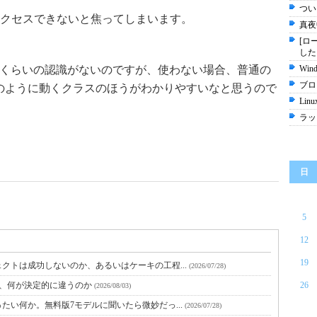
つい
クセスできないと焦ってしまいます。
真夜
[ロ
した
最適化技術くらいの認識がないのですが、使わない場合、普通の
Wi
ブロ
アプリのように動くクラスのほうがわかりやすいなと思うので
Linu
ラッ
日
5
12
19
クトは成功しないのか、あるいはケーキの工程...
(2026/07/28)
と、何が決定的に違うのか
26
(2026/08/03)
たい何か。無料版7モデルに聞いたら微妙だっ...
(2026/07/28)