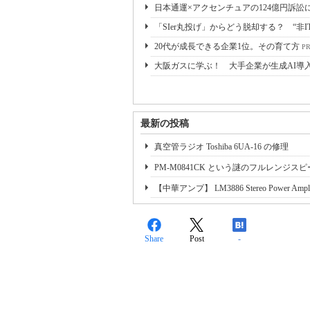
日本通運×アクセンチュアの124億円訴訟
「SIer丸投げ」からどう脱却する？ “非I
20代が成長できる企業1位。その育て方
P
大阪ガスに学ぶ！ 大手企業が生成AI導
最新の投稿
真空管ラジオ Toshiba 6UA-16 の修理
PM-M0841CK という謎のフルレンジス
【中華アンプ】 LM3886 Stereo Power Amplifie
Share
Post
-