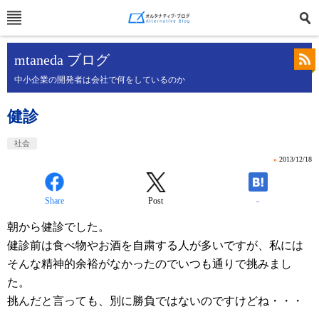
mtaneda ブログ
中小企業の開発者は会社で何をしているのか
健診
社会
»
2013/12/18
Share
Post
-
朝から健診でした。
健診前は食べ物やお酒を自粛する人が多いですが、私には
そんな精神的余裕がなかったのでいつも通りで挑みまし
た。
挑んだと言っても、別に勝負ではないのですけどね・・・