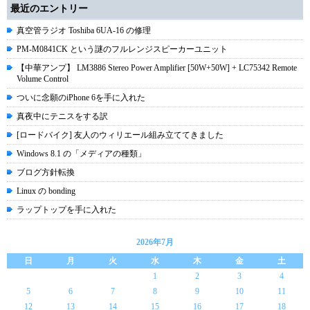
最近のエントリー
真空管ラジオ Toshiba 6UA-16 の修理
PM-M0841CK という謎のフルレンジスピーカーユニット
【中華アンプ】 LM3886 Stereo Power Amplifier [50W+50W] + LC75342 Remote
Volume Control
ついに念願のiPhone 6を手に入れた
真夜中にテニスをする訳
[ロードバイク] 友人のウィリエール組み立ててきました
Windows 8.1 の「メディアの種類」
ブログ方針転換
Linux の bonding
ラップトップを手に入れた
2026年7月
日
月
火
水
木
金
土
1
2
3
4
5
6
7
8
9
10
11
12
13
14
15
16
17
18