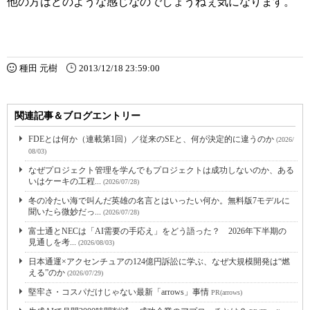
他の方はどのような感じなのでしょうねぇ気になります。
種田 元樹
2013/12/18 23:59:00
関連記事＆ブログエントリー
FDEとは何か（連載第1回）／従来のSEと、何が決定的に違うのか
(2026/
08/03)
なぜプロジェクト管理を学んでもプロジェクトは成功しないのか、ある
いはケーキの工程...
(2026/07/28)
冬の冷たい海で叫んだ英雄の名言とはいったい何か。無料版7モデルに
聞いたら微妙だっ...
(2026/07/28)
富士通とNECは「AI需要の手応え」をどう語った？ 2026年下半期の
見通しを考...
(2026/08/03)
日本通運×アクセンチュアの124億円訴訟に学ぶ、なぜ大規模開発は“燃
える”のか
(2026/07/29)
堅牢さ・コスパだけじゃない最新「arrows」事情
PR(arrows)