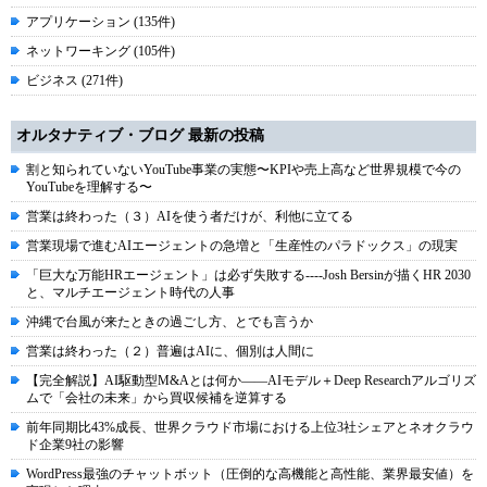
アプリケーション (135件)
ネットワーキング (105件)
ビジネス (271件)
オルタナティブ・ブログ 最新の投稿
割と知られていないYouTube事業の実態〜KPIや売上高など世界規模で今の
YouTubeを理解する〜
営業は終わった（３）AIを使う者だけが、利他に立てる
営業現場で進むAIエージェントの急増と「生産性のパラドックス」の現実
「巨大な万能HRエージェント」は必ず失敗する----Josh Bersinが描くHR 2030
と、マルチエージェント時代の人事
沖縄で台風が来たときの過ごし方、とでも言うか
営業は終わった（２）普遍はAIに、個別は人間に
【完全解説】AI駆動型M&Aとは何か――AIモデル＋Deep Researchアルゴリズ
ムで「会社の未来」から買収候補を逆算する
前年同期比43%成長、世界クラウド市場における上位3社シェアとネオクラウ
ド企業9社の影響
WordPress最強のチャットボット（圧倒的な高機能と高性能、業界最安値）を