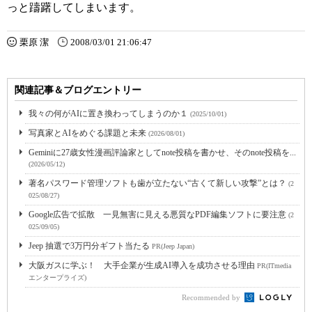
っと躊躇してしまいます。
栗原 潔
2008/03/01 21:06:47
関連記事＆ブログエントリー
我々の何がAIに置き換わってしまうのか１
(2025/10/01)
写真家とAIをめぐる課題と未来
(2026/08/01)
Geminiに27歳女性漫画評論家としてnote投稿を書かせ、そのnote投稿を...
(2026/05/12)
著名パスワード管理ソフトも歯が立たない“古くて新しい攻撃”とは？
(2
025/08/27)
Google広告で拡散 一見無害に見える悪質なPDF編集ソフトに要注意
(2
025/09/05)
Jeep 抽選で3万円分ギフト当たる
PR(Jeep Japan)
大阪ガスに学ぶ！ 大手企業が生成AI導入を成功させる理由
PR(ITmedia
エンタープライズ)
Recommended by