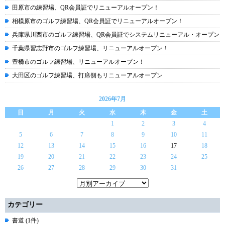
田原市の練習場、QR会員証でリニューアルオープン！
相模原市のゴルフ練習場、QR会員証でリニューアルオープン！
兵庫県川西市のゴルフ練習場、QR会員証でシステムリニューアル・オープン
千葉県習志野市のゴルフ練習場、リニューアルオープン！
豊橋市のゴルフ練習場、リニューアルオープン！
大田区のゴルフ練習場、打席側もリニューアルオープン
2026年7月
日
月
火
水
木
金
土
1
2
3
4
5
6
7
8
9
10
11
12
13
14
15
16
17
18
19
20
21
22
23
24
25
26
27
28
29
30
31
カテゴリー
書道 (1件)