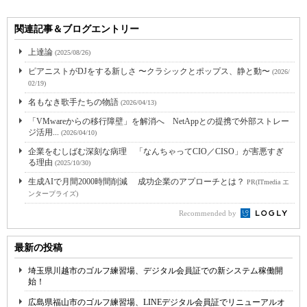
関連記事＆ブログエントリー
上達論
(2025/08/26)
ピアニストがDJをする新しさ 〜クラシックとポップス、静と動〜
(2026/
02/19)
名もなき歌手たちの物語
(2026/04/13)
「VMwareからの移行障壁」を解消へ NetAppとの提携で外部ストレー
ジ活用...
(2026/04/10)
企業をむしばむ深刻な病理 「なんちゃってCIO／CISO」が害悪すぎ
る理由
(2025/10/30)
生成AIで月間2000時間削減 成功企業のアプローチとは？
PR(ITmedia エ
ンタープライズ)
Recommended by
最新の投稿
埼玉県川越市のゴルフ練習場、デジタル会員証での新システム稼働開
始！
広島県福山市のゴルフ練習場、LINEデジタル会員証でリニューアルオ