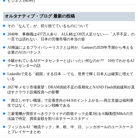
ビジネス (905件)
オルタナティブ・ブログ 最新の投稿
その「なんて」が、切り捨てているものについて
2040年、事務職は437万人余り、AI人材は339万人足りない----「人手不足」の
一言では語れない、日本の労働市場の本当の姿
AI推論によるプライバシーリスクとは何か、Gartnerの2029年予測から考える
企業のAIガバナンス
今騒がれているAIデータセンターとはいったい何なのか?!! 10分でわかるAI
データセンターの話
LinkedInで見る「鎖国」する日本 ― でも、世界で輝く日本人は確実に増えて
いる
2027年メモリ市場展望：DRAM供給不足の長期化とNAND Flash供給緩和が及
ぼすクラウド設備投資への影響
「両立しやすい職場」で定着意向が44.9ポイント上がる----両立支援は福利厚
生ではなく、リテンション戦略である
三菱電機が買収すべきウクライナの防衛テック企業3社をAI駆動型M&Aの方
法論で特定、買収金額を割り出すケーススタディ
フィジカルAI「物流テック」米、欧、中、日、シンガポールのユースケース
とプレイヤーまとめ