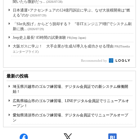
聞いたら微妙だっ...
(2026/07/28)
日本通運×アクセンチュアの124億円訴訟に学ぶ、なぜ大規模開発は“燃
える”のか
(2026/07/29)
「SIer丸投げ」からどう脱却する？ “非ITエンジニア9割”でシステム刷
新に挑...
(2026/07/29)
Jeep史上最長! 85時間の試乗体験
PR(Jeep Japan)
大阪ガスに学ぶ！ 大手企業が生成AI導入を成功させる理由
PR(ITmedia
エンタープライズ)
Recommended by
最新の投稿
埼玉県川越市のゴルフ練習場、デジタル会員証での新システム稼働開
始！
広島県福山市のゴルフ練習場、LINEデジタル会員証でリニューアルオ
ープン！
愛知県清須市のゴルフ練習場、デジタル会員証でリニューアルオープ
ン