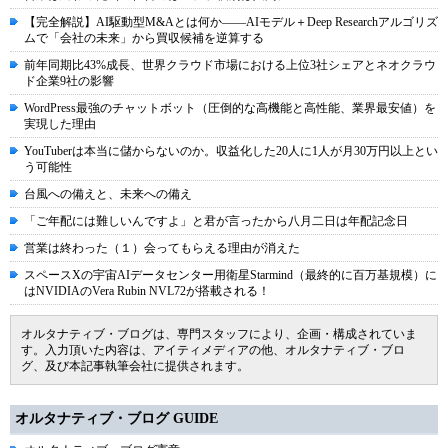
【完全解説】AI駆動型M&Aとは何か――AIモデル＋Deep Researchアルゴリズ
ムで「会社の未来」から買収候補を逆算する
前年同期比43%成長、世界クラウド市場における上位3社シェアとネオクラウ
ド企業9社の影響
WordPress最強のチャットボット（圧倒的な高機能と高性能、業界最安値）を
実現した理由
YouTuberは本当に儲からないのか。収益化した20人に1人が月30万円以上とい
う可能性
台風への備えと、未来への備え
「ご年配には難しいんですよ」と君が言ったから八月二日は年配記念日
営業は終わった（１）会ってもらえる理由が消えた
スペースXの宇宙AIデータセンター用衛星Starmind（最終的に百万基規模）に
はNVIDIAのVera Rubin NVL72が搭載される！
オルタナティブ・ブログは、専門スタッフにより、企画・構成されていま
す。入力頂いた内容は、アイティメディアの他、オルタナティブ・ブロ
グ、及び本記事執筆会社に提供されます。
オルタナティブ・ブログ GUIDE