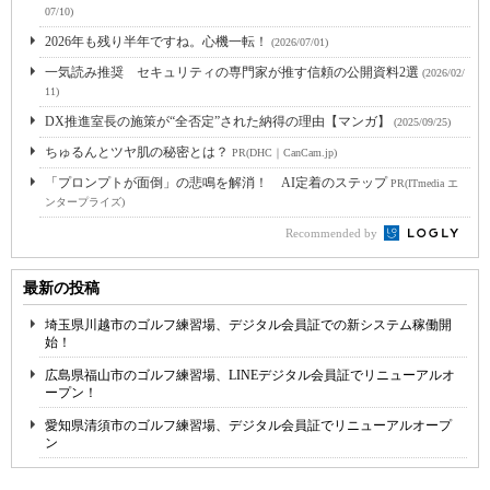
07/10)
2026年も残り半年ですね。心機一転！
(2026/07/01)
一気読み推奨 セキュリティの専門家が推す信頼の公開資料2選
(2026/02/
11)
DX推進室長の施策が“全否定”された納得の理由【マンガ】
(2025/09/25)
ちゅるんとツヤ肌の秘密とは？
PR(DHC｜CanCam.jp)
「プロンプトが面倒」の悲鳴を解消！ AI定着のステップ
PR(ITmedia エ
ンタープライズ)
Recommended by
最新の投稿
埼玉県川越市のゴルフ練習場、デジタル会員証での新システム稼働開
始！
広島県福山市のゴルフ練習場、LINEデジタル会員証でリニューアルオ
ープン！
愛知県清須市のゴルフ練習場、デジタル会員証でリニューアルオープ
ン