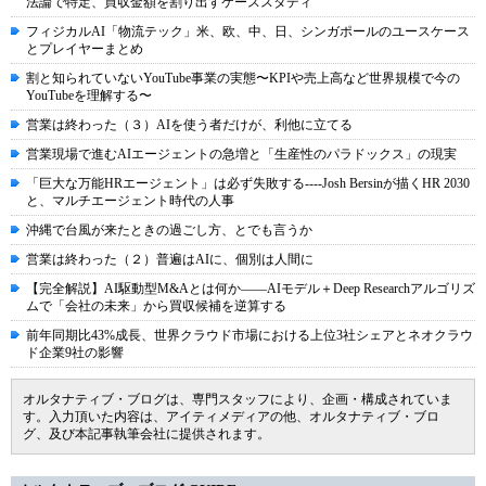
法論で特定、買収金額を割り出すケーススタディ
フィジカルAI「物流テック」米、欧、中、日、シンガポールのユースケース
とプレイヤーまとめ
割と知られていないYouTube事業の実態〜KPIや売上高など世界規模で今の
YouTubeを理解する〜
営業は終わった（３）AIを使う者だけが、利他に立てる
営業現場で進むAIエージェントの急増と「生産性のパラドックス」の現実
「巨大な万能HRエージェント」は必ず失敗する----Josh Bersinが描くHR 2030
と、マルチエージェント時代の人事
沖縄で台風が来たときの過ごし方、とでも言うか
営業は終わった（２）普遍はAIに、個別は人間に
【完全解説】AI駆動型M&Aとは何か――AIモデル＋Deep Researchアルゴリズ
ムで「会社の未来」から買収候補を逆算する
前年同期比43%成長、世界クラウド市場における上位3社シェアとネオクラウ
ド企業9社の影響
オルタナティブ・ブログは、専門スタッフにより、企画・構成されていま
す。入力頂いた内容は、アイティメディアの他、オルタナティブ・ブロ
グ、及び本記事執筆会社に提供されます。