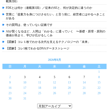
載第2回）
FDEとは何か（連載第1回）／従来のSEと、何が決定的に違うのか
営業に「提案力を身につけさせたい」と言う前に、経営者にはやるべきこと
がある
その質問は、使っていない証拠です
AIが賢くなるほど、人間は「わかる」に還っていく 〜基礎・原理・原則の
価値が高まり、学びが広がるしくみ
【図解】コレ１枚でわかる次代を支えるテクノロジーの「未来」
【図解】コレ1枚でわかるDNAデータストレージ
2026年8月
日
月
火
水
木
金
土
1
2
3
4
5
6
7
8
9
10
11
12
13
14
15
16
17
18
19
20
21
22
23
24
25
26
27
28
29
30
31