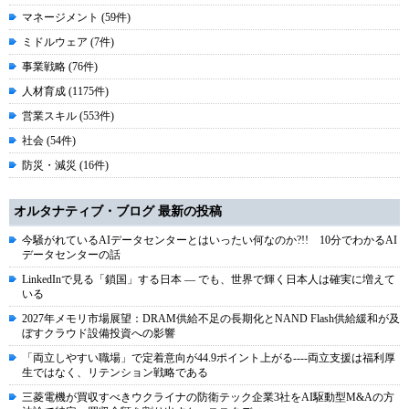
マネージメント (59件)
ミドルウェア (7件)
事業戦略 (76件)
人材育成 (1175件)
営業スキル (553件)
社会 (54件)
防災・減災 (16件)
オルタナティブ・ブログ 最新の投稿
今騒がれているAIデータセンターとはいったい何なのか?!! 10分でわかるAI
データセンターの話
LinkedInで見る「鎖国」する日本 ― でも、世界で輝く日本人は確実に増えて
いる
2027年メモリ市場展望：DRAM供給不足の長期化とNAND Flash供給緩和が及
ぼすクラウド設備投資への影響
「両立しやすい職場」で定着意向が44.9ポイント上がる----両立支援は福利厚
生ではなく、リテンション戦略である
三菱電機が買収すべきウクライナの防衛テック企業3社をAI駆動型M&Aの方