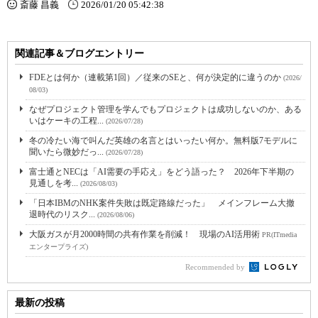
斎藤 昌義
2026/01/20 05:42:38
関連記事＆ブログエントリー
FDEとは何か（連載第1回）／従来のSEと、何が決定的に違うのか
(2026/
08/03)
なぜプロジェクト管理を学んでもプロジェクトは成功しないのか、ある
いはケーキの工程...
(2026/07/28)
冬の冷たい海で叫んだ英雄の名言とはいったい何か。無料版7モデルに
聞いたら微妙だっ...
(2026/07/28)
富士通とNECは「AI需要の手応え」をどう語った？ 2026年下半期の
見通しを考...
(2026/08/03)
「日本IBMのNHK案件失敗は既定路線だった」 メインフレーム大撤
退時代のリスク...
(2026/08/06)
大阪ガスが月2000時間の共有作業を削減！ 現場のAI活用術
PR(ITmedia
エンタープライズ)
Recommended by
最新の投稿