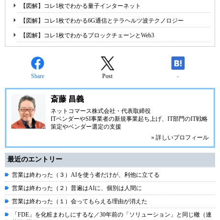
【図解】コレ1枚でわかる量子インターネット
【図解】コレ1枚でわかる6G通信とテラヘルツ波テクノロジー
【図解】コレ1枚でわかるブロックチェーンとWeb3
Share
Post
-
斎藤 昌義
ネットコマース株式会社
・代表取締役
ITベンダーやSI事業者の新規事業起ち上げ、IT部門のIT戦略
策定やベンダー選定の支援
» 詳しいプロフィール
最近のエントリー
営業は終わった（３）AIを使う者だけが、利他に立てる
営業は終わった（２）普遍はAIに、個別は人間に
営業は終わった（１）会ってもらえる理由が消えた
「FDE」を化粧まわしにするな／30年前の「ソリューション」と同じ轍（連