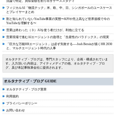
法論で特定、買収金額を割り出すケーススタディ
フィジカルAI「物流テック」米、欧、中、日、シンガポールのユースケース
とプレイヤーまとめ
割と知られていないYouTube事業の実態〜KPIや売上高など世界規模で今の
YouTubeを理解する〜
営業は終わった（３）AIを使う者だけが、利他に立てる
営業現場で進むAIエージェントの急増と「生産性のパラドックス」の現実
「巨大な万能HRエージェント」は必ず失敗する----Josh Bersinが描くHR 2030
と、マルチエージェント時代の人事
オルタナティブ・ブログは、専門スタッフにより、企画・構成されていま
す。入力頂いた内容は、アイティメディアの他、オルタナティブ・ブロ
グ、及び本記事執筆会社に提供されます。
オルタナティブ・ブログ GUIDE
オルタナティブ・ブログ憲章
利用規約
プライバシーポリシー
お問い合わせ