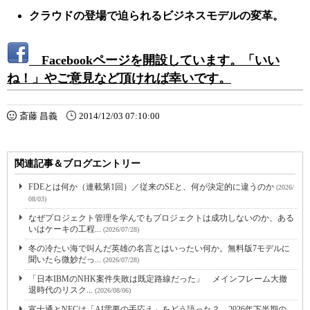
クラウドの登場で迫られるビジネスモデルの変革。
Facebookページを開設しています。「いい
ね！」やご意見など頂ければ幸いです。
斎藤 昌義
2014/12/03 07:10:00
関連記事＆ブログエントリー
FDEとは何か（連載第1回）／従来のSEと、何が決定的に違うのか
(2026/
08/03)
なぜプロジェクト管理を学んでもプロジェクトは成功しないのか、ある
いはケーキの工程...
(2026/07/28)
冬の冷たい海で叫んだ英雄の名言とはいったい何か。無料版7モデルに
聞いたら微妙だっ...
(2026/07/28)
「日本IBMのNHK案件失敗は既定路線だった」 メインフレーム大撤
退時代のリスク...
(2026/08/06)
富士通とNECは「AI需要の手応え」をどう語った？ 2026年下半期の