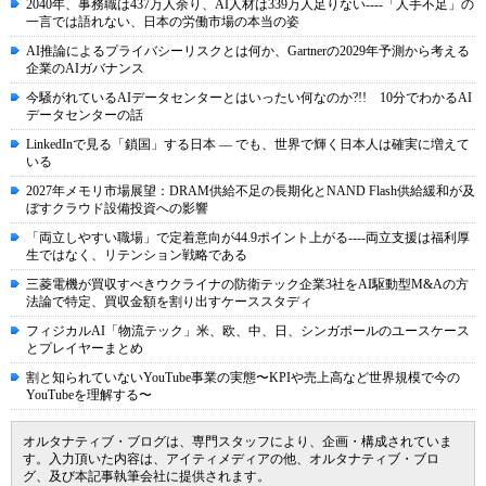
2040年、事務職は437万人余り、AI人材は339万人足りない----「人手不足」の
一言では語れない、日本の労働市場の本当の姿
AI推論によるプライバシーリスクとは何か、Gartnerの2029年予測から考える
企業のAIガバナンス
今騒がれているAIデータセンターとはいったい何なのか?!! 10分でわかるAI
データセンターの話
LinkedInで見る「鎖国」する日本 ― でも、世界で輝く日本人は確実に増えて
いる
2027年メモリ市場展望：DRAM供給不足の長期化とNAND Flash供給緩和が及
ぼすクラウド設備投資への影響
「両立しやすい職場」で定着意向が44.9ポイント上がる----両立支援は福利厚
生ではなく、リテンション戦略である
三菱電機が買収すべきウクライナの防衛テック企業3社をAI駆動型M&Aの方
法論で特定、買収金額を割り出すケーススタディ
フィジカルAI「物流テック」米、欧、中、日、シンガポールのユースケース
とプレイヤーまとめ
割と知られていないYouTube事業の実態〜KPIや売上高など世界規模で今の
YouTubeを理解する〜
オルタナティブ・ブログは、専門スタッフにより、企画・構成されていま
す。入力頂いた内容は、アイティメディアの他、オルタナティブ・ブロ
グ、及び本記事執筆会社に提供されます。