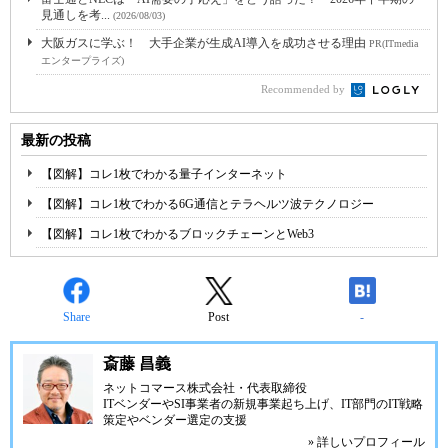
見通しを考...
(2026/08/03)
大阪ガスに学ぶ！ 大手企業が生成AI導入を成功させる理由
PR(ITmedia
エンタープライズ)
Recommended by
最新の投稿
【図解】コレ1枚でわかる量子インターネット
【図解】コレ1枚でわかる6G通信とテラヘルツ波テクノロジー
【図解】コレ1枚でわかるブロックチェーンとWeb3
Share
Post
-
斎藤 昌義
ネットコマース株式会社
・代表取締役
ITベンダーやSI事業者の新規事業起ち上げ、IT部門のIT戦略
策定やベンダー選定の支援
» 詳しいプロフィール