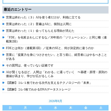
最近のエントリー
営業は終わった（３）AIを使う者だけが、利他に立てる
営業は終わった（２）普遍はAIに、個別は人間に
営業は終わった（１）会ってもらえる理由が消えた
「FDE」を化粧まわしにするな／30年前の「ソリューション」と同じ轍（連
載第2回）
FDEとは何か（連載第1回）／従来のSEと、何が決定的に違うのか
営業に「提案力を身につけさせたい」と言う前に、経営者にはやるべきこと
がある
その質問は、使っていない証拠です
AIが賢くなるほど、人間は「わかる」に還っていく 〜基礎・原理・原則の
価値が高まり、学びが広がるしくみ
【図解】コレ１枚でわかる次代を支えるテクノロジーの「未来」
【図解】コレ1枚でわかるDNAデータストレージ
2026年8月
日
月
火
水
木
金
土