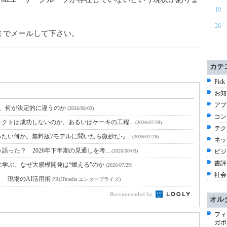
19
26
までメールして下さい。
カテ
Pick
お知ら
アプ
と、何が決定的に違うのか
(2026/08/03)
コン
クトは成功しないのか、あるいはケーキの工程...
(2026/07/28)
テク
たい何か。無料版7モデルに聞いたら微妙だっ...
(2026/07/28)
ネッ
語った？ 2026年下半期の見通しを考...
(2026/08/03)
ビジネ
書評 
に学ぶ、なぜ大規模開発は“燃える”のか
(2026/07/29)
社会 
！ 現場のAI活用術
PR(ITmedia エンタープライズ)
Recommended by
オル
フィ
ガポ