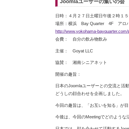
Joomlaユーザーの集いの会
日時：４月２７日土曜日午後２時１５
場所：横浜 Bay Quarter 4F ア
http://www.yokohama-bayquarter.com/p
会費： 自分の飲み物飲み
主催： Goyat LLC
協賛： 湘南シニアネット
開催の趣旨：
日本のJoomlaユーザーとの交流と活
どうしの顔合わせを企画しました。
今回の趣旨は、「お互いを知る」が目
今後は、今回のMeetingでどのよ
日本では、顔を合わせて活動するJoo