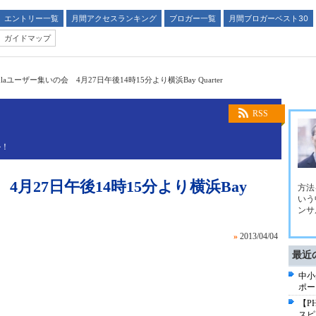
エントリー一覧
月間アクセスランキング
ブロガー一覧
月間ブロガーベスト30
ガイドマップ
mlaユーザー集いの会 4月27日午後14時15分より横浜Bay Quarter
RSS
ル！
 4月27日午後14時15分より横浜Bay
方法
いう
ンサ
»
2013/04/04
最近
中小
ポー
【P
スピ