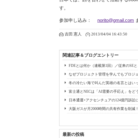
す。
参加申し込み：
norito@gmail.com
吉田 憲人
2013/04/04 16:43:50
関連記事＆ブログエントリー
FDEとは何か（連載第1回）／従来のSE
なぜプロジェクト管理を学んでもプロジェ
冬の冷たい海で叫んだ英雄の名言とはいっ
富士通とNECは「AI需要の手応え」をどう
日本通運×アクセンチュアの124億円訴訟
大阪ガスが月2000時間の共有作業を削減
最新の投稿