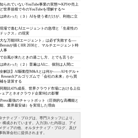
知られていないYouTube事業の実態〜KPIや売上
ど世界規模で今のYouTubeを理解する〜
は終わった（３）AIを使う者だけが、利他に立
現場で進むAIエージェントの急増と「生産性の
ドックス」の現実
大な万能HRエージェント」は必ず失敗する----
sh Bersinが描くHR 2030と、マルチエージェント時
人事
で台風が来たときの過ごし方、とでも言うか
は終わった（２）普遍はAIに、個別は人間に
全解説】AI駆動型M&Aとは何か――AIモデル＋
ep Researchアルゴリズムで「会社の未来」から買
補を逆算する
同期比43%成長、世界クラウド市場における上位
シェアとネオクラウド企業9社の影響
rdPress最強のチャットボット（圧倒的な高機能と
能、業界最安値）を実現した理由
タナティブ・ブログは、専門スタッフにより、
・構成されています。入力頂いた内容は、アイ
メディアの他、オルタナティブ・ブログ、及び
事執筆会社に提供されます。