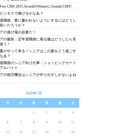
 Free CMS 2015 AwardのWinnerにJoomla CMS!
ビジネスで稼げるかなあ？
退職後、妻に嫌われないようにするにはどうし
良いだろうか？
アの遊び場が必要だ！
アの服装：定年退職後に着る服はどうしたら良
迷う！
夏がやって来る！シニアはこの夏をどう過ごす
なあ？
退職後のシニア向け仕事：ショッピングカート
アルバイト
アの就労機会はシニアが作り出すしかないよね
2026年7月
月
火
水
木
金
土
1
2
3
4
6
7
8
9
10
11
13
14
15
16
17
18