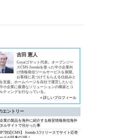
吉田 憲人
Goyatゴヤット代表。オープンソー
スCMS Joomlaを使った中小企業向
け情報発信ツールサービスを展開。
お客様に見つけてもらえる仕組みと
を支援。ホームページを自社で運営したいと
中小企業に最適なソリューションの構築とコ
ルティングを行なっている。
» 詳しいプロフィール
のエントリー
企業の製品を海外に紹介する格安情報発信海外
タルサイトで分かった事
HP7対応CMS】 Joomla 3.5リリースでサイト応答
ードが従来の2倍！