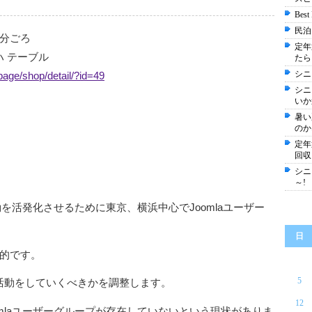
Best
民泊
分ごろ
定年
ロハ テーブル
たら
シニ
age/shop/detail/?id=49
シニ
いか
暑い
のか
定年
回収
シニ
～!
動を活発化させるために東京、横浜中心でJoomlaユーザー
日
的です。
5
うな活動をしていくべきかを調整します。
12
mlaユーザーグループが存在していないという現状がありま