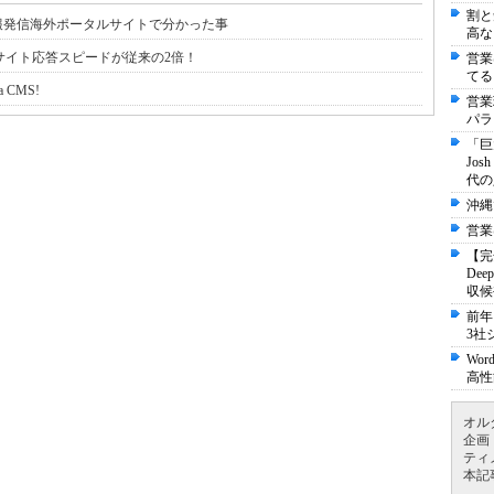
割と
報発信海外ポータルサイトで分かった事
高な
リースでサイト応答スピードが従来の2倍！
営業
てる
a CMS!
営業
パラ
「巨
Jo
代の
沖縄
営業
【完
De
収候
前年
3社
Wo
高性
オル
企画
ティ
本記