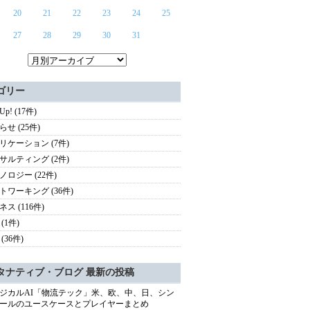
20
21
22
23
24
25
27
28
29
30
31
ゴリー
 Up! (17件)
せ (25件)
リケーション (7件)
サルティング (2件)
ノロジー (22件)
トワーキング (36件)
ス (116件)
(1件)
(36件)
タナティブ・ブログ 最新の投稿
ジカルAI「物流テック」米、欧、中、日、シン
ールのユースケースとプレイヤーまとめ