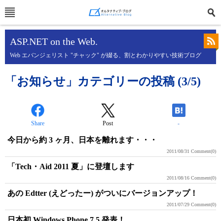
ASP.NET on the Web.
Web エバンジェリスト "チャック" が綴る、割とわかりやすい技術ブログ
「お知らせ」カテゴリーの投稿 (3/5)
Share
Post
-
今日から約 3 ヶ月、日本を離れます・・・
2011/08/31
Comment(0)
「Tech・Aid 2011 夏」に登壇します
2011/08/16
Comment(0)
あの Edtter (えどったー) がついにバージョンアップ！
2011/07/29
Comment(0)
日本初 Windows Phone 7.5 発表！