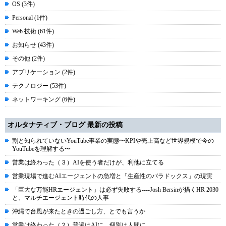
OS (3件)
Personal (1件)
Web 技術 (61件)
お知らせ (43件)
その他 (2件)
アプリケーション (2件)
テクノロジー (53件)
ネットワーキング (6件)
オルタナティブ・ブログ 最新の投稿
割と知られていないYouTube事業の実態〜KPIや売上高など世界規模で今の
YouTubeを理解する〜
営業は終わった（３）AIを使う者だけが、利他に立てる
営業現場で進むAIエージェントの急増と「生産性のパラドックス」の現実
「巨大な万能HRエージェント」は必ず失敗する----Josh Bersinが描くHR 2030
と、マルチエージェント時代の人事
沖縄で台風が来たときの過ごし方、とでも言うか
営業は終わった（２）普遍はAIに、個別は人間に