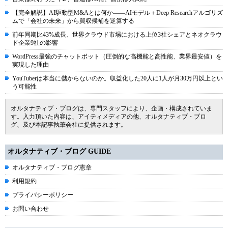
【完全解説】AI駆動型M&Aとは何か――AIモデル＋Deep Researchアルゴリズ
ムで「会社の未来」から買収候補を逆算する
前年同期比43%成長、世界クラウド市場における上位3社シェアとネオクラウ
ド企業9社の影響
WordPress最強のチャットボット（圧倒的な高機能と高性能、業界最安値）を
実現した理由
YouTuberは本当に儲からないのか。収益化した20人に1人が月30万円以上とい
う可能性
オルタナティブ・ブログは、専門スタッフにより、企画・構成されていま
す。入力頂いた内容は、アイティメディアの他、オルタナティブ・ブロ
グ、及び本記事執筆会社に提供されます。
オルタナティブ・ブログ GUIDE
オルタナティブ・ブログ憲章
利用規約
プライバシーポリシー
お問い合わせ