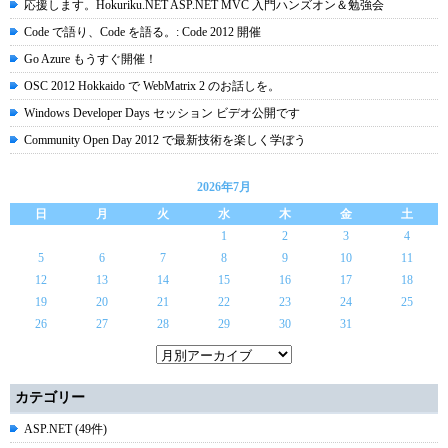
応援します。Hokuriku.NET ASP.NET MVC 入門ハンズオン＆勉強会
Code で語り、Code を語る。: Code 2012 開催
Go Azure もうすぐ開催！
OSC 2012 Hokkaido で WebMatrix 2 のお話しを。
Windows Developer Days セッション ビデオ公開です
Community Open Day 2012 で最新技術を楽しく学ぼう
2026年7月
日
月
火
水
木
金
土
1
2
3
4
5
6
7
8
9
10
11
12
13
14
15
16
17
18
19
20
21
22
23
24
25
26
27
28
29
30
31
カテゴリー
ASP.NET (49件)