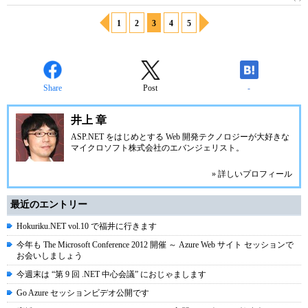
1
2
3
4
5
Share
Post
-
井上 章
ASP.NET
をはじめとする Web 開発テクノロジーが大好きな
マイクロソフト株式会社のエバンジェリスト。
» 詳しいプロフィール
最近のエントリー
Hokuriku.NET vol.10 で福井に行きます
今年も The Microsoft Conference 2012 開催 ～ Azure Web サイト セッションで
お会いしましょう
今週末は “第 9 回 .NET 中心会議” におじゃまします
Go Azure セッションビデオ公開です