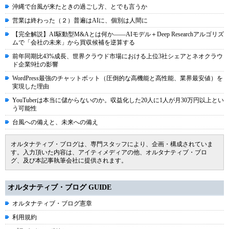
沖縄で台風が来たときの過ごし方、とでも言うか
営業は終わった（２）普遍はAIに、個別は人間に
【完全解説】AI駆動型M&Aとは何か――AIモデル＋Deep Researchアルゴリズ
ムで「会社の未来」から買収候補を逆算する
前年同期比43%成長、世界クラウド市場における上位3社シェアとネオクラウ
ド企業9社の影響
WordPress最強のチャットボット（圧倒的な高機能と高性能、業界最安値）を
実現した理由
YouTuberは本当に儲からないのか。収益化した20人に1人が月30万円以上とい
う可能性
台風への備えと、未来への備え
オルタナティブ・ブログは、専門スタッフにより、企画・構成されていま
す。入力頂いた内容は、アイティメディアの他、オルタナティブ・ブロ
グ、及び本記事執筆会社に提供されます。
オルタナティブ・ブログ GUIDE
オルタナティブ・ブログ憲章
利用規約