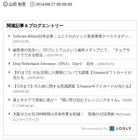
山田 智恵
2014/08/27 08:00:00
関連記事＆ブログエントリー
Software-defined日本企業：ユニクロのインド新規事業ケーススタディ...
(2025/12/02)
歯医者の先生へ。1Dプレミアムという⻭科メディアにて、『チェアサ
イドでできる咬合...
(2025/08/13)
Deep Netherlands Adventure（DNA） Day０ 自分...
(2026/03/21)
【8/5まで】AIを活用した開発について大調査【Amazonギフトカードが
当たる...
(2026/08/05)
【5/29まで】IT人材に関する意識調査【Amazonギフトカードが当たる】
(2026/05/29)
落とすケアで美肌に差が！〝潤い呼び込むクレンジングオイル〟
PR(DH
C｜CanCam.jp)
大阪ガスが月2000時間の共有作業を削減！ 現場のAI活用術
PR(ITmedia
エンタープライズ)
Recommended by