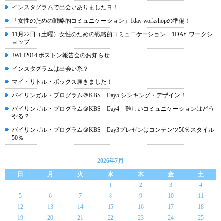
インスタグラムで出会いありましたヨ！
「女性のための戦略的コミュニケーション」1day workshopの準備！
11月22日（土曜）女性のための戦略的コミュニケーション 1DAY ワークシ
ョップ
JWLI2014 ボストン報告会のお知らせ
インスタグラムは出会い系？
マイ・リトル・ボックス届きました！
バイリンガル・プログラム＠KBS Day5 シンキング・デザイン！
バイリンガル・プログラム＠KBS Day4 難しいコミュニケーションはどう
やる？
バイリンガル・プログラム＠KBS Day3プレゼンはコンテンツ50％スタイル
50％
2026年7月
日
月
火
水
木
金
土
1
2
3
4
5
6
7
8
9
10
11
12
13
14
15
16
17
18
19
20
21
22
23
24
25