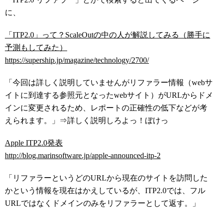
に、
「ITP2.0」って？ScaleOutの中の人が解説してみる（勝手に
予測もしてみた）
https://supership.jp/magazine/technology/2700/
「
今回は詳しく説明していませんがリファラー情報（webサ
イトに到達する参照元となったwebサイト）がURLからドメ
インに変更されるため、レポートの正確性の低下などが考
えられます。」
⇒詳しく説明しろよっ！ぼけっ
Apple ITP2.0発表
http://blog.marinsoftware.jp/apple-announced-itp-2
「リファラーというどのURLから現在のサイトを訪問した
かという情報を現在はかえしているが、ITP2.0では、フル
URLではなくドメインのみをリファラーとして返す。」