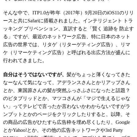
そんな中で、ITP1.0が昨年（2017年）9月20日のiOS11のリリ
ースと共にSafariに搭載されました。インテリジェント トラ
ッキング プリベンション、直訳すると「賢く 追跡を 防止す
る」ですが、最近のネットワーク広告、特に日本のネット
広告の世界では、リタゲ（リターゲティング広告）、リマ
ケ（リマーケティング広告）と呼ばれる出広方法が盛んに
行われてきました。
自分はそうではないですが、
髪がちょっと薄くなってきた
なーなんて気になって、アデランスさんとかリアップさん
とか、東国原さんの髪が突然ふっさふさになったと話題？
のビタブリッドとか、マツコさんが「マジで生えるじゃな
い」ってテレビで言ったか言わないかわからないですがラ
ンブットとかのページをクリックしたりすると、以降、そ
の商品の広告がひたすら広告枠を埋め尽くしたり、Google
とかYahoo!とか、その他の広告ネットワークや3rd Party