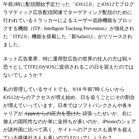
午前2時に配信開始予定だった「iOS12.0」とiOS12でプログ
ラマティック広告配信関連でターゲティング配信のために
行われているトラッカーによるユーザー追跡機能をブロッ
クする機能（ITP ‐
Intelligent Tracking Prevention
）が強化され
た「ITP2.0」機能を搭載した「新Safari12」がリリースされ
ました。
ネット広告業界、特に運用型広告の世界の住人の方は戦々
恐々としてITP2.0がiOSに提供されるこの日を迎えたのでは
ないでしょうか？
私の管理しているサイトでも、9/18 午前7時くらいから
iOS12からのアクセスが増え始め、日を追うごとにその割合
が増えていっています。日本ではソフトバンクさんや各キ
ャリアが
Appleからの圧力を受けた
頑張ったせいか、右に
倣えの国民性なのか単に金持ちが多いのか、iPhoneのシェア
が諸外国に比べて高く、サイトへのアクセスも過半を超え
ている媒体社さんも多いのではないでしょうか？