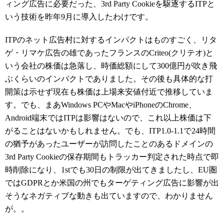
ィング広告に必要だった、3rd Party Cookieを駆逐するITPと
いう技術を昨年9月に導入したわけです。
ITPのネット広告村に対するインパクトはものすごく、リタ
ゲ・リマケ広告の雄であったフランスのCriteo(クリテオ)と
いう会社の株価は急落し、時価総額にして300億円が吹き飛
ぶくらいのインパクトでありました。その後も具体的な打
開策は示せず現在も株価は上場来安値付近で推移していま
す。でも、まあWindows PCやMacやiPhoneのChrome、
Android端末ではITPは影響はないので、これ以上株価は下
がることはないかもしれません。でも、ITP1.0-1.1で24時間
の猶予があったユーザーが訪問したことのあるドメインの
3rd Party Cookieの保存期間もトラッカー判定された時点で即
時削除になり、1stでも30日の制限が出てきましたし、EU圏
ではGDPRとか米国の州でもターゲティング広告に影響が出
そうなネガティブな動きも出ていますので、わかりません
が。。