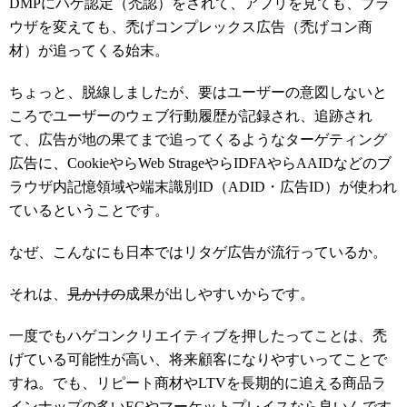
DMPにハゲ認定（禿認）をされて、アプリを見ても、ブラ
ウザを変えても、禿げコンプレックス広告（禿げコン商
材）が追ってくる始末。
ちょっと、脱線しましたが、要はユーザーの意図しないと
ころでユーザーのウェブ行動履歴が記録され、追跡され
て、広告が地の果てまで追ってくるようなターゲティング
広告に、CookieやらWeb StrageやらIDFAやらAAIDなどのブ
ラウザ内記憶領域や端末識別ID（ADID・広告ID）が使われ
ているということです。
なぜ、こんなにも日本ではリタゲ広告が流行っているか。
それは、
見かけの
成果が出しやすいからです。
一度でもハゲコンクリエイティブを押したってことは、禿
げている可能性が高い、将来顧客になりやすいってことで
すね。でも、リピート商材やLTVを長期的に追える商品ラ
インナップの多いECやマーケットプレイスなら良いんです