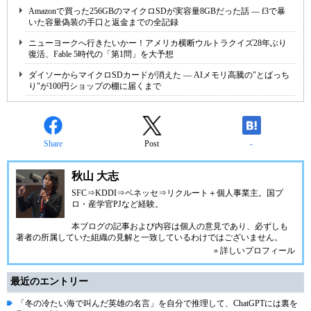
Amazonで買った256GBのマイクロSDが実容量8GBだった話 ― f3で暴
いた容量偽装の手口と返金までの全記録
ニューヨークへ行きたいかー！アメリカ横断ウルトラクイズ28年ぶり
復活、Fable 5時代の「第1問」を大予想
ダイソーからマイクロSDカードが消えた ― AIメモリ高騰の"とばっち
り"が100円ショップの棚に届くまで
Share
Post
-
秋山 大志
SFC⇒KDDI⇒ベネッセ⇒リクルート＋個人事業主。国プ
ロ・産学官PJなど経験。
本ブログの記事および内容は個人の意見であり、必ずしも
著者の所属していた組織の見解と一致しているわけではございません。
» 詳しいプロフィール
最近のエントリー
「冬の冷たい海で叫んだ英雄の名言」を自分で推理して、ChatGPTには裏を