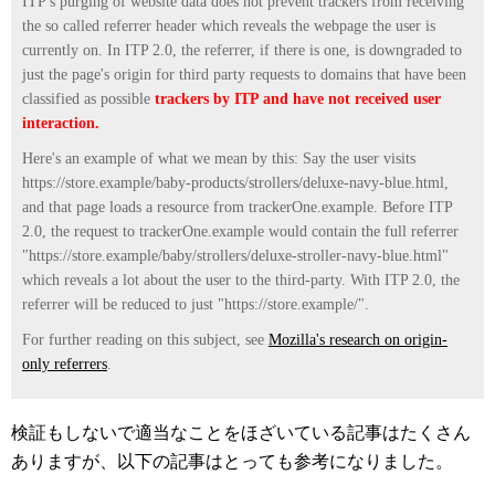
ITP's purging of website data does not prevent trackers from receiving
the so called referrer header which reveals the webpage the user is
currently on. In ITP 2.0, the referrer, if there is one, is downgraded to
just the page's origin for third party requests to domains that have been
classified as possible
trackers by ITP
and have not received user
interaction.
Here's an example of what we mean by this: Say the user visits
https://store.example/baby-products/strollers/deluxe-navy-blue.html,
and that page loads a resource from trackerOne.example. Before ITP
2.0, the request to trackerOne.example would contain the full referrer
"https://store.example/baby/strollers/deluxe-stroller-navy-blue.html"
which reveals a lot about the user to the third-party. With ITP 2.0, the
referrer will be reduced to just "https://store.example/".
For further reading on this subject, see
Mozilla's research on origin-
only referrers
.
検証もしないで適当なことをほざいている記事はたくさん
ありますが、以下の記事はとっても参考になりました。