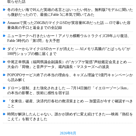
取らせた話
冬の冷たい海で叫んだ英雄の名言とはいったい何か。無料版7モデルに聞いた
ら微妙だったので、最後にFable 5に本気で聞いてみた
Amazonで買った256GBのマイクロSDが実容量8GBだった話 ― f3で暴いた容
量偽装の手口と返金までの全記録
ニューヨークへ行きたいかー！アメリカ横断ウルトラクイズ28年ぶり復活、
Fable 5時代の「第1問」を大予想
ダイソーからマイクロSDカードが消えた ― AIメモリ高騰の"とばっちり"が
100円ショップの棚に届くまで
中尾正幸県議（福岡県議会副議長）の"カツアゲ疑惑"声紋鑑定会見まとめ ―
大金の「荷物」と音声データ、蔵内議長・マスターズへの波及
POPOPOサービス終了の本当の理由を、キャズム理論で1億円キャンペーンか
ら読み解く
ドローン規制、また強化されました ― 7月14日施行「イエローゾーン1km」
の本当の影響と、技術に感性を宿す話
「全東信」破産、決済代行各社の救済策まとめ ― 加盟店が今すぐ確認すべき
こと
時間が解決したんじゃない。誰かが諦めずに変え続けてきた──映画『熱狂を
こえて』を観てきました
2026年8月