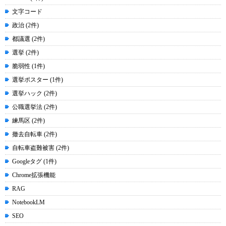
文字コード
政治 (2件)
都議選 (2件)
選挙 (2件)
脆弱性 (1件)
選挙ポスター (1件)
選挙ハック (2件)
公職選挙法 (2件)
練馬区 (2件)
撤去自転車 (2件)
自転車盗難被害 (2件)
Googleタグ (1件)
Chrome拡張機能
RAG
NotebookLM
SEO