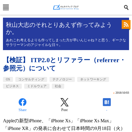
秋山大志のそれとりあえず作ってみよう
か。
あれこれ考えるよりも作ってしまった方が早いんじゃね？と思う、ギークな
サラリーマンのアジャイルな日々。
【検証】 ITP2.0とリファラー（referrer・
参照元）について
OS
コンサルティング
テクノロジー
ネットワーキング
ビジネス
ミドルウェア
社会
»
2018/10/03
Share
Post
-
Appleの新型iPhone、「iPhone Xs」「iPhone Xs Max」
「iPhone XR」の発表に合わせて日本時間の9月18日（火）