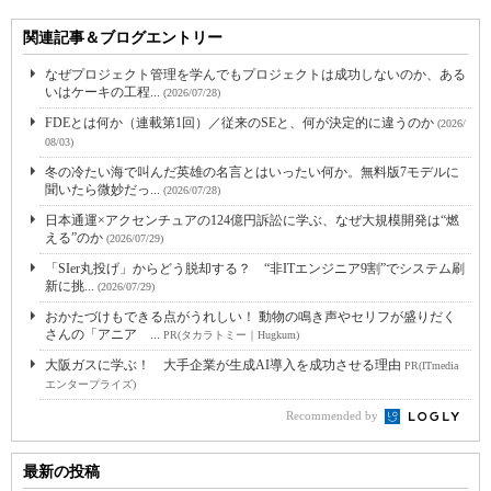
関連記事＆ブログエントリー
なぜプロジェクト管理を学んでもプロジェクトは成功しないのか、ある
いはケーキの工程...
(2026/07/28)
FDEとは何か（連載第1回）／従来のSEと、何が決定的に違うのか
(2026/
08/03)
冬の冷たい海で叫んだ英雄の名言とはいったい何か。無料版7モデルに
聞いたら微妙だっ...
(2026/07/28)
日本通運×アクセンチュアの124億円訴訟に学ぶ、なぜ大規模開発は“燃
える”のか
(2026/07/29)
「SIer丸投げ」からどう脱却する？ “非ITエンジニア9割”でシステム刷
新に挑...
(2026/07/29)
おかたづけもできる点がうれしい！ 動物の鳴き声やセリフが盛りだく
さんの「アニア ...
PR(タカラトミー｜Hugkum)
大阪ガスに学ぶ！ 大手企業が生成AI導入を成功させる理由
PR(ITmedia
エンタープライズ)
Recommended by
最新の投稿