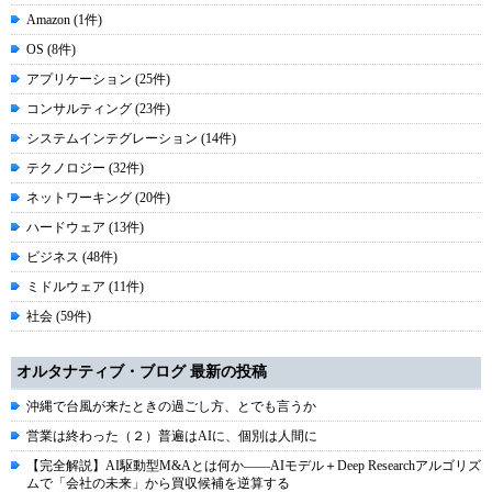
Amazon (1件)
OS (8件)
アプリケーション (25件)
コンサルティング (23件)
システムインテグレーション (14件)
テクノロジー (32件)
ネットワーキング (20件)
ハードウェア (13件)
ビジネス (48件)
ミドルウェア (11件)
社会 (59件)
オルタナティブ・ブログ 最新の投稿
沖縄で台風が来たときの過ごし方、とでも言うか
営業は終わった（２）普遍はAIに、個別は人間に
【完全解説】AI駆動型M&Aとは何か――AIモデル＋Deep Researchアルゴリズ
ムで「会社の未来」から買収候補を逆算する