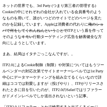
ネットの世界でも、3rd Party (つまり第三者の管理する)
Cookieの中にそれぞれの会社が入れている会員番号のよう
なものを用いて、誰がいつどのサイトでどのページを見た
のかを記録しています。Appleは消費者の代わりに
俺のショ
バで何をしてくれんねんということで
ITPという盾を作って
そのような
キモい
行動ターゲティング広告を
妨害
健全な方
向にしようとしています。
まあ、結局はイタチごっこなんですが。。
ITP2.0によるCookie制御（制限）や対策についてはもうツー
ルベンダーの対応次第でサイトオーナーレベルでは1st Party
中心にデータマーケティングを組み立てるくらいなので詳
細はココでは割愛しますが（投げやり）、ITPがリリースさ
れたときに目を引いたのが、ITP2.0のSafariではリファラー
がドメインレベルでしか送出されないという記事。
「ITP2.0 リファラー」とかで検索すると出てくるページ