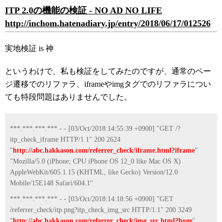
ITP 2.0の機能の検証 - NO AD NO LIFE
http://inchom.hatenadiary.jp/entry/2018/06/17/012526
実地検証 is 神
というわけで、私も検証をしてみたのですが、通常のペー
ジ遷移でのリファラ、iframeやimgタグでのリファラについ
ても特段問題はありませんでした。
***.***.***.*** - - [03/Oct/2018:14:55:39 +0900] "GET /?
itp_check_iframe HTTP/1.1" 200 2624
"
http://abc.hakkason.com/referrer_check/iframe.html?iframe
"
"Mozilla/5.0 (iPhone; CPU iPhone OS 12_0 like Mac OS X)
AppleWebKit/605.1.15 (KHTML, like Gecko) Version/12.0
Mobile/15E148 Safari/604.1"
***.***.***.*** - - [03/Oct/2018:14:18:56 +0900] "GET
/referrer_check/itp.png?itp_check_img_src HTTP/1.1" 200 3249
"
http://abc.hakkason.com/referrer_check/img_src.html?hoge
"