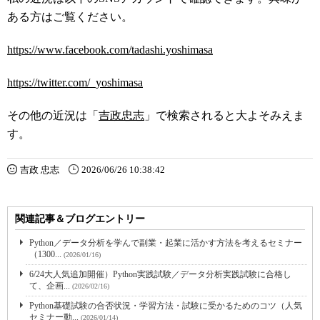
ある方はご覧ください。
https://www.facebook.com/tadashi.yoshimasa
https://twitter.com/_yoshimasa
その他の近況は「
吉政忠志
」で検索されると大よそみえま
す。
吉政 忠志
2026/06/26 10:38:42
関連記事＆ブログエントリー
Python／データ分析を学んで副業・起業に活かす方法を考えるセミナー
（1300...
(2026/01/16)
6/24大人気追加開催）Python実践試験／データ分析実践試験に合格し
て、企画...
(2026/02/16)
Python基礎試験の合否状況・学習方法・試験に受かるためのコツ（人気
セミナー動...
(2026/01/14)