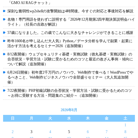
「GMO AI RAGチャット」
深刻な脆弱性wp2shellの攻撃開始は4時間後。今すぐの対応と事後対応を解説
名物！専門用語を使わずに説明する「2026年12月期第2四半期決算説明会ハイ
ライト」（社長の吉政が解説）
57歳になりました。この歳でこんなに大きなチャレンジができることに感謝
昨年1600名が申し込んだ大人気）Python／データ分析を学んで副業・起業に
活かす方法を考えるセミナー2026（追加開催）
8/12夜開催）ウェブセキュリティ基礎・実務試験（徳丸基礎・実務試験）の
合否状況・学習方法・試験に受かるためのコツと最近の改ざん事例・傾向に
ついて解説（追加開催）
6月24日開催）初年度2千万円のノウハウ。Web制作で食べる！WordPressでや
るべきこと、Web制作ビジネスノウハウ全部盛りセミナー（大人気追加開
催）
7/22夜開催）PHP初級試験の合否状況・学習方法・試験に受かるためのコツ
～お得に受験する方法・問題集のご紹介～（追加開催）
2026年8月
日
月
火
水
木
金
土
1
2
3
4
5
6
7
8