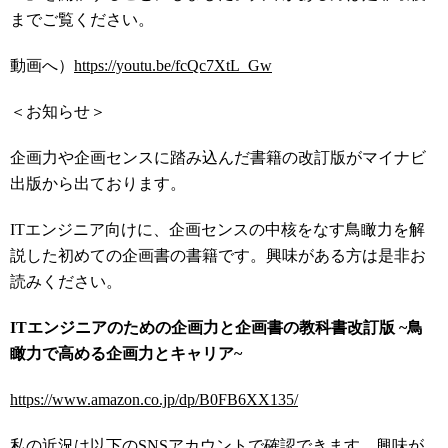
までご覧ください。
動画へ）
https://youtu.be/fcQc7XtL_Gw
＜お知らせ＞
企画力や企画センスに踏み込んだ書籍の改訂版がマイナビ
出版から出ております。
ITエンジニア向けに、企画センスの中核をなす鳥瞰力を解
説した初めての企画書の書籍です。興味がある方は是非お
読みください。
ITエンジニアのための企画力と企画書の教科書改訂版 ~鳥
瞰力で高める企画力とキャリア~
https://www.amazon.co.jp/dp/B0FB6XX135/
私の近況は以下のSNSアカウントで確認できます。興味が