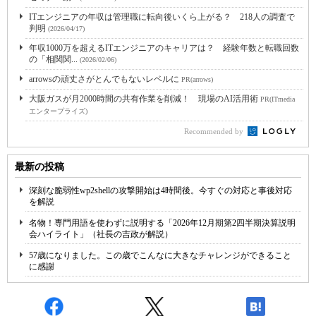
ITエンジニアの年収は管理職に転向後いくら上がる？ 218人の調査で
判明
(2026/04/17)
年収1000万を超えるITエンジニアのキャリアは？ 経験年数と転職回数
の「相関関...
(2026/02/06)
arrowsの頑丈さがとんでもないレベルに
PR(arrows)
大阪ガスが月2000時間の共有作業を削減！ 現場のAI活用術
PR(ITmedia
エンタープライズ)
Recommended by
最新の投稿
深刻な脆弱性wp2shellの攻撃開始は4時間後。今すぐの対応と事後対応
を解説
名物！専門用語を使わずに説明する「2026年12月期第2四半期決算説明
会ハイライト」（社長の吉政が解説）
57歳になりました。この歳でこんなに大きなチャレンジができること
に感謝