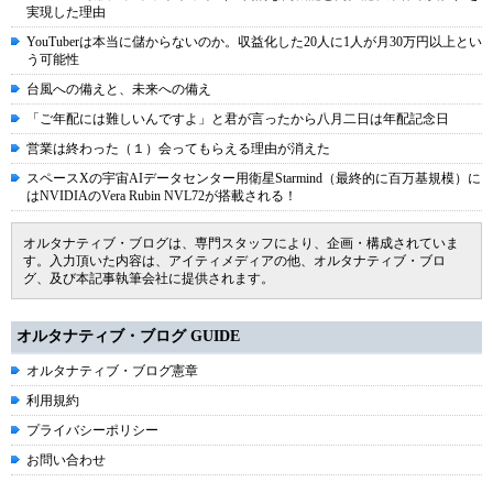
実現した理由
YouTuberは本当に儲からないのか。収益化した20人に1人が月30万円以上とい
う可能性
台風への備えと、未来への備え
「ご年配には難しいんですよ」と君が言ったから八月二日は年配記念日
営業は終わった（１）会ってもらえる理由が消えた
スペースXの宇宙AIデータセンター用衛星Starmind（最終的に百万基規模）に
はNVIDIAのVera Rubin NVL72が搭載される！
オルタナティブ・ブログは、専門スタッフにより、企画・構成されていま
す。入力頂いた内容は、アイティメディアの他、オルタナティブ・ブロ
グ、及び本記事執筆会社に提供されます。
オルタナティブ・ブログ GUIDE
オルタナティブ・ブログ憲章
利用規約
プライバシーポリシー
お問い合わせ