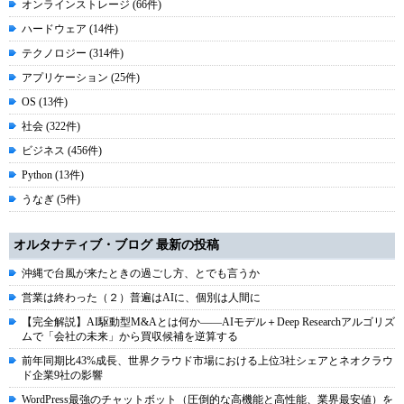
オンラインストレージ (66件)
ハードウェア (14件)
テクノロジー (314件)
アプリケーション (25件)
OS (13件)
社会 (322件)
ビジネス (456件)
Python (13件)
うなぎ (5件)
オルタナティブ・ブログ 最新の投稿
沖縄で台風が来たときの過ごし方、とでも言うか
営業は終わった（２）普遍はAIに、個別は人間に
【完全解説】AI駆動型M&Aとは何か――AIモデル＋Deep Researchアルゴリズ
ムで「会社の未来」から買収候補を逆算する
前年同期比43%成長、世界クラウド市場における上位3社シェアとネオクラウ
ド企業9社の影響
WordPress最強のチャットボット（圧倒的な高機能と高性能、業界最安値）を