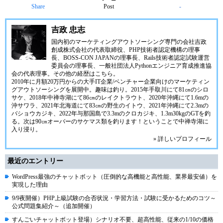
Share
Post
-
吉政 忠志
国内初のマーケティングアウトソーシング専門の会社
吉政
創成株式会社
の代表取締役、
PHP技術者認定機構
の理事
長、
BOSS-CON JAPAN
の理事長、
Rails技術者認定試験運営
委員会
の理事長、
一般社団法人Pythonエンジニア育成推進協
会
の代表理事。その他の経歴は
こちら
。
2010年に月額20万円からの大手IT企業/ベンチャー企業向けのマーケティン
グアウトソーシングを展開中。趣味は釣り。2015年手取川にて81㎝のシロ
サケ、2018年中禅寺湖にて86㎝のレイクトラウト、2020年沖縄にて1.6mの
沖サワラ、2021年北海道にて83㎝の野生のイトウ、2021年沖縄にて2.3mの
バショウカジキ、2022年与那国島で3.3mのクロカジキ、1.3m30kgのGTを釣
る。次は90㎝オーバーのサケマス類を釣ります！ということで中禅寺湖に
入り浸り。
» 詳しいプロフィール
最近のエントリー
WordPress最強のチャットボット（圧倒的な高機能と高性能、業界最安値）を
実現した理由
9/9夜開催）PHP上級試験の合否状況・学習方法・試験に受かるためのコツ～
公式問題集紹介～（追加開催）
すんごいチャットボット登場）シナリオ不要、超高性能、従来の1/10の価格