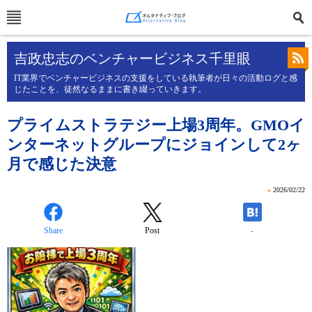
吉政忠志のベンチャービジネス千里眼
IT業界でベンチャービジネスの支援をしている執筆者が日々の活動ログと感
じたことを、徒然なるままに書き綴っていきます。
プライムストラテジー上場3周年。GMOイ
ンターネットグループにジョインして2ヶ
月で感じた決意
»
2026/02/22
Share
Post
-