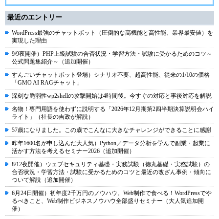
最近のエントリー
WordPress最強のチャットボット（圧倒的な高機能と高性能、業界最安値）を
実現した理由
9/9夜開催）PHP上級試験の合否状況・学習方法・試験に受かるためのコツ～
公式問題集紹介～（追加開催）
すんごいチャットボット登場）シナリオ不要、超高性能、従来の1/10の価格
「GMO AI RAGチャット」
深刻な脆弱性wp2shellの攻撃開始は4時間後。今すぐの対応と事後対応を解説
名物！専門用語を使わずに説明する「2026年12月期第2四半期決算説明会ハイ
ライト」（社長の吉政が解説）
57歳になりました。この歳でこんなに大きなチャレンジができることに感謝
昨年1600名が申し込んだ大人気）Python／データ分析を学んで副業・起業に
活かす方法を考えるセミナー2026（追加開催）
8/12夜開催）ウェブセキュリティ基礎・実務試験（徳丸基礎・実務試験）の
合否状況・学習方法・試験に受かるためのコツと最近の改ざん事例・傾向に
ついて解説（追加開催）
6月24日開催）初年度2千万円のノウハウ。Web制作で食べる！WordPressでや
るべきこと、Web制作ビジネスノウハウ全部盛りセミナー（大人気追加開
催）