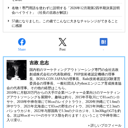
名物！専門用語を使わずに説明する「2026年12月期第2四半期決算説明
会ハイライト」（社長の吉政が解説）
57歳になりました。この歳でこんなに大きなチャレンジができること
に感謝
Share
Post
-
吉政 忠志
国内初のマーケティングアウトソーシング専門の会社
吉政
創成株式会社
の代表取締役、
PHP技術者認定機構
の理事
長、
BOSS-CON JAPAN
の理事長、
Rails技術者認定試験運営
委員会
の理事長、
一般社団法人Pythonエンジニア育成推進協
会
の代表理事。その他の経歴は
こちら
。
2010年に月額20万円からの大手IT企業/ベンチャー企業向けのマーケティン
グアウトソーシングを展開中。趣味は釣り。2015年手取川にて81㎝のシロ
サケ、2018年中禅寺湖にて86㎝のレイクトラウト、2020年沖縄にて1.6mの
沖サワラ、2021年北海道にて83㎝の野生のイトウ、2021年沖縄にて2.3mの
バショウカジキ、2022年与那国島で3.3mのクロカジキ、1.3m30kgのGTを釣
る。次は90㎝オーバーのサケマス類を釣ります！ということで中禅寺湖に
入り浸り。
» 詳しいプロフィール