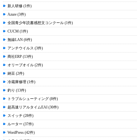
新人研修 (1件)
Azure (3件)
全国青少年読書感想文コンクール (1件)
CUCM (1件)
無線LAN (6件)
アンチウイルス (3件)
商社ERP (13件)
オリーブオイル (2件)
納豆 (2件)
冷蔵庫修理 (1件)
釣り (13件)
トラブルシューティング (8件)
超高速リアルタイムEAI (30件)
スイッチ (28件)
ルーター (37件)
WordPress (42件)