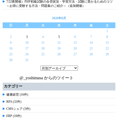
7/22夜開催）PHP初級試験の合否状況・学習方法・試験に受かるためのコツ
～お得に受験する方法・問題集のご紹介～（追加開催）
2026年8月
日
月
火
水
木
金
土
1
2
3
4
5
6
7
8
9
10
11
12
13
14
15
16
17
18
19
20
21
22
23
24
25
26
27
28
29
30
31
@_yoshimasa からのツイート
カテゴリー
健康経営 (16件)
RPA (32件)
CMSシェア (5件)
ERP (16件)