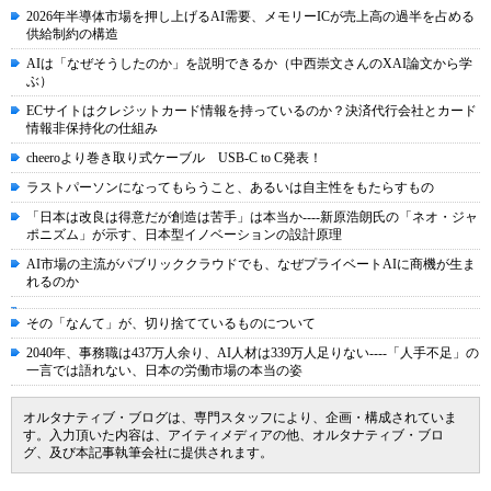
2026年半導体市場を押し上げるAI需要、メモリーICが売上高の過半を占める
供給制約の構造
AIは「なぜそうしたのか」を説明できるか（中西崇文さんのXAI論文から学
ぶ）
ECサイトはクレジットカード情報を持っているのか？決済代行会社とカード
情報非保持化の仕組み
cheeroより巻き取り式ケーブル USB-C to C発表！
ラストパーソンになってもらうこと、あるいは自主性をもたらすもの
「日本は改良は得意だが創造は苦手」は本当か----新原浩朗氏の「ネオ・ジャ
ポニズム」が示す、日本型イノベーションの設計原理
AI市場の主流がパブリッククラウドでも、なぜプライベートAIに商機が生ま
れるのか
その「なんて」が、切り捨てているものについて
2040年、事務職は437万人余り、AI人材は339万人足りない----「人手不足」の
一言では語れない、日本の労働市場の本当の姿
オルタナティブ・ブログは、専門スタッフにより、企画・構成されていま
す。入力頂いた内容は、アイティメディアの他、オルタナティブ・ブロ
グ、及び本記事執筆会社に提供されます。