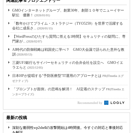
関連記事＆ブログエントリー
GMOインターネットグループ、創業30年、創部１０年でニューイヤー
駅伝 優勝！
(2026/01/01)
「数年かけてプライム・ストラテジー（TYO5259）を世界で活躍する
会社に成長さ...
(2026/01/15)
【WordPressのひたすら質問に答える1時間】セキュリティの疑問に、専
門家が...
(2026/02/07)
AI時代の防御戦略は戦国史に学べ？ GMO大会議で語られた意外な教
訓
(2026/03/13)
三菱UFJ銀行もサイバーセキュリティの合弁会社を設立へ GMOイエ
ラエらと
(2025/12/05)
日本HPが提唱する“予防医療型”IT運用のアプローチとは
PR(ITmedia エグ
ゼクティブ)
「プロンプトが面倒」の悲鳴を解消！ AI定着のステップ
PR(ITmedia エ
ンタープライズ)
Recommended by
最新の投稿
深刻な脆弱性wp2shellの攻撃開始は4時間後。今すぐの対応と事後対応
を解説