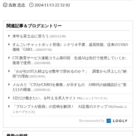
吉政 忠志
2024/11/13 22:52:02
関連記事＆ブログエントリー
来年も富士山に登ろう
(2025/12/28)
すんごいチャットボット登場）シナリオ不要、超高性能、従来の1/10の
価格「GMO...
(2026/07/29)
CTC教育サービス連載コラム第65回 生成AIは先行で使用していくか、
後発で使用...
(2025/09/09)
「わが社のIT人材はなぜ数年で辞めるのか？」 調査から浮上した“納
得”の理由
(2025/10/01)
メルカリ「CTOがCHROを兼務」が示すもの AI時代の組織設計と“形
だけの模倣...
(2026/06/12)
1日だけ働きたい、を叶える求人サイト
PR(ショットワークス)
「プロンプトが面倒」の悲鳴を解消！ AI定着のステップ
PR(ITmedia エ
ンタープライズ)
Recommended by