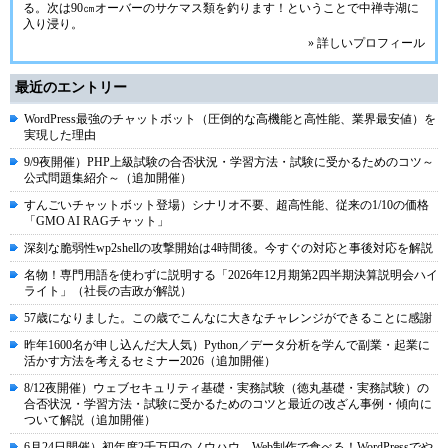
る。次は90㎝オーバーのサケマス類を釣ります！ということで中禅寺湖に
入り浸り。
» 詳しいプロフィール
最近のエントリー
WordPress最強のチャットボット（圧倒的な高機能と高性能、業界最安値）を
実現した理由
9/9夜開催）PHP上級試験の合否状況・学習方法・試験に受かるためのコツ～
公式問題集紹介～（追加開催）
すんごいチャットボット登場）シナリオ不要、超高性能、従来の1/10の価格
「GMO AI RAGチャット」
深刻な脆弱性wp2shellの攻撃開始は4時間後。今すぐの対応と事後対応を解説
名物！専門用語を使わずに説明する「2026年12月期第2四半期決算説明会ハイ
ライト」（社長の吉政が解説）
57歳になりました。この歳でこんなに大きなチャレンジができることに感謝
昨年1600名が申し込んだ大人気）Python／データ分析を学んで副業・起業に
活かす方法を考えるセミナー2026（追加開催）
8/12夜開催）ウェブセキュリティ基礎・実務試験（徳丸基礎・実務試験）の
合否状況・学習方法・試験に受かるためのコツと最近の改ざん事例・傾向に
ついて解説（追加開催）
6月24日開催）初年度2千万円のノウハウ。Web制作で食べる！WordPressでや