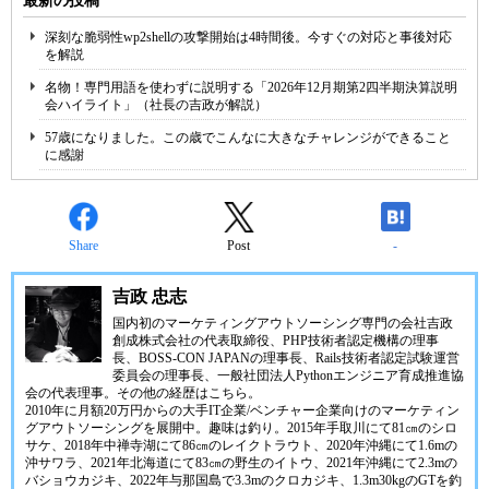
最新の投稿
深刻な脆弱性wp2shellの攻撃開始は4時間後。今すぐの対応と事後対応
を解説
名物！専門用語を使わずに説明する「2026年12月期第2四半期決算説明
会ハイライト」（社長の吉政が解説）
57歳になりました。この歳でこんなに大きなチャレンジができること
に感謝
Share
Post
-
吉政 忠志
国内初のマーケティングアウトソーシング専門の会社
吉政
創成株式会社
の代表取締役、
PHP技術者認定機構
の理事
長、
BOSS-CON JAPAN
の理事長、
Rails技術者認定試験運営
委員会
の理事長、
一般社団法人Pythonエンジニア育成推進協
会
の代表理事。その他の経歴は
こちら
。
2010年に月額20万円からの大手IT企業/ベンチャー企業向けのマーケティン
グアウトソーシングを展開中。趣味は釣り。2015年手取川にて81㎝のシロ
サケ、2018年中禅寺湖にて86㎝のレイクトラウト、2020年沖縄にて1.6mの
沖サワラ、2021年北海道にて83㎝の野生のイトウ、2021年沖縄にて2.3mの
バショウカジキ、2022年与那国島で3.3mのクロカジキ、1.3m30kgのGTを釣