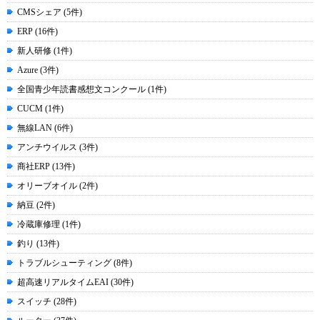
CMSシェア (5件)
ERP (16件)
新人研修 (1件)
Azure (3件)
全国青少年読書感想文コンクール (1件)
CUCM (1件)
無線LAN (6件)
アンチウイルス (3件)
商社ERP (13件)
オリーブオイル (2件)
納豆 (2件)
冷蔵庫修理 (1件)
釣り (13件)
トラブルシューティング (8件)
超高速リアルタイムEAI (30件)
スイッチ (28件)