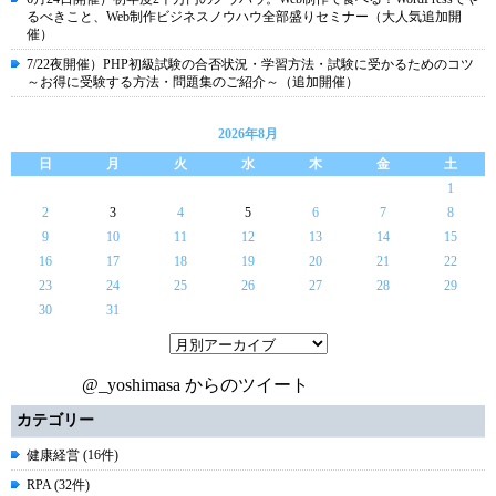
るべきこと、Web制作ビジネスノウハウ全部盛りセミナー（大人気追加開
催）
7/22夜開催）PHP初級試験の合否状況・学習方法・試験に受かるためのコツ
～お得に受験する方法・問題集のご紹介～（追加開催）
2026年8月
日
月
火
水
木
金
土
1
2
3
4
5
6
7
8
9
10
11
12
13
14
15
16
17
18
19
20
21
22
23
24
25
26
27
28
29
30
31
@_yoshimasa からのツイート
カテゴリー
健康経営 (16件)
RPA (32件)