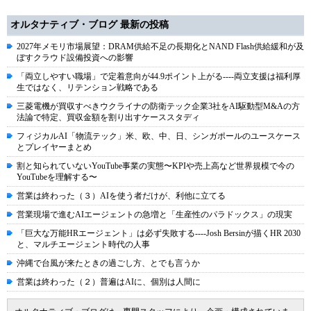
オルタナティブ・ブログ 最新の投稿
2027年メモリ市場展望：DRAM供給不足の長期化とNAND Flash供給緩和が及
ぼすクラウド設備投資への影響
「両立しやすい職場」で定着意向が44.9ポイント上がる----両立支援は福利厚
生ではなく、リテンション戦略である
三菱電機が買収すべきウクライナの防衛テック企業3社をAI駆動型M&Aの方
法論で特定、買収金額を割り出すケーススタディ
フィジカルAI「物流テック」米、欧、中、日、シンガポールのユースケース
とプレイヤーまとめ
割と知られていないYouTube事業の実態〜KPIや売上高など世界規模で今の
YouTubeを理解する〜
営業は終わった（３）AIを使う者だけが、利他に立てる
営業現場で進むAIエージェントの急増と「生産性のパラドックス」の現実
「巨大な万能HRエージェント」は必ず失敗する----Josh Bersinが描くHR 2030
と、マルチエージェント時代の人事
沖縄で台風が来たときの過ごし方、とでも言うか
営業は終わった（２）普遍はAIに、個別は人間に