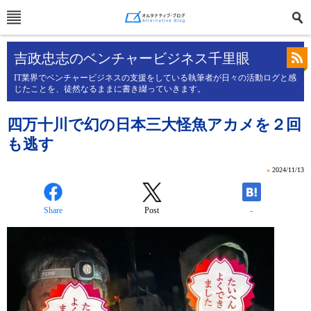
吉政忠志のベンチャービジネス千里眼
IT業界でベンチャービジネスの支援をしている執筆者が日々の活動ログと感
じたことを、徒然なるままに書き綴っていきます。
四万十川で幻の日本三大怪魚アカメを２回
も逃す
»
2024/11/13
Share
Post
-