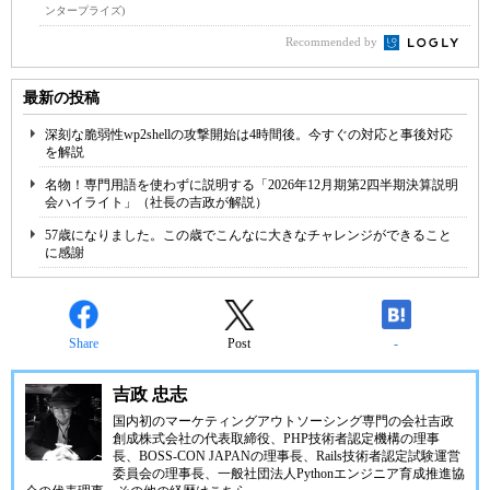
ンタープライズ)
Recommended by
最新の投稿
深刻な脆弱性wp2shellの攻撃開始は4時間後。今すぐの対応と事後対応
を解説
名物！専門用語を使わずに説明する「2026年12月期第2四半期決算説明
会ハイライト」（社長の吉政が解説）
57歳になりました。この歳でこんなに大きなチャレンジができること
に感謝
Share
Post
-
吉政 忠志
国内初のマーケティングアウトソーシング専門の会社
吉政
創成株式会社
の代表取締役、
PHP技術者認定機構
の理事
長、
BOSS-CON JAPAN
の理事長、
Rails技術者認定試験運営
委員会
の理事長、
一般社団法人Pythonエンジニア育成推進協