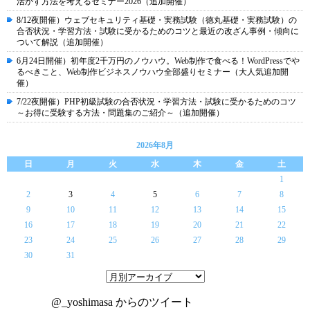
活かす方法を考えるセミナー2026（追加開催）
8/12夜開催）ウェブセキュリティ基礎・実務試験（徳丸基礎・実務試験）の
合否状況・学習方法・試験に受かるためのコツと最近の改ざん事例・傾向に
ついて解説（追加開催）
6月24日開催）初年度2千万円のノウハウ。Web制作で食べる！WordPressでや
るべきこと、Web制作ビジネスノウハウ全部盛りセミナー（大人気追加開
催）
7/22夜開催）PHP初級試験の合否状況・学習方法・試験に受かるためのコツ
～お得に受験する方法・問題集のご紹介～（追加開催）
2026年8月
日
月
火
水
木
金
土
1
2
3
4
5
6
7
8
9
10
11
12
13
14
15
16
17
18
19
20
21
22
23
24
25
26
27
28
29
30
31
@_yoshimasa からのツイート