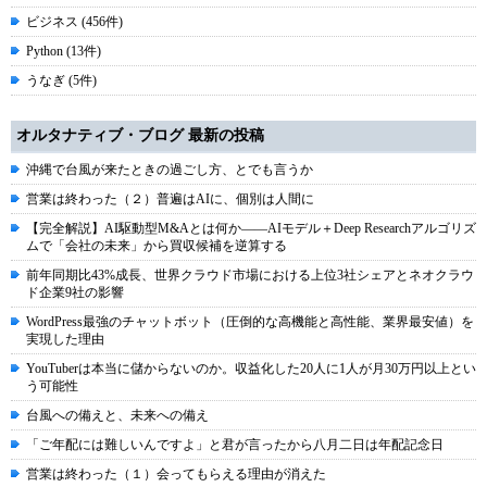
ビジネス (456件)
Python (13件)
うなぎ (5件)
オルタナティブ・ブログ 最新の投稿
沖縄で台風が来たときの過ごし方、とでも言うか
営業は終わった（２）普遍はAIに、個別は人間に
【完全解説】AI駆動型M&Aとは何か――AIモデル＋Deep Researchアルゴリズ
ムで「会社の未来」から買収候補を逆算する
前年同期比43%成長、世界クラウド市場における上位3社シェアとネオクラウ
ド企業9社の影響
WordPress最強のチャットボット（圧倒的な高機能と高性能、業界最安値）を
実現した理由
YouTuberは本当に儲からないのか。収益化した20人に1人が月30万円以上とい
う可能性
台風への備えと、未来への備え
「ご年配には難しいんですよ」と君が言ったから八月二日は年配記念日
営業は終わった（１）会ってもらえる理由が消えた