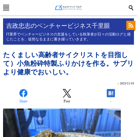
吉政忠志のベンチャービジネス千里眼
IT業界でベンチャービジネスの支援をしている執筆者が日々の活動ログと感
じたことを、徒然なるままに書き綴っていきます。
たくましい高齢者サイクリストを目指し
て）小魚粉砕特製ふりかけを作る。サプリ
より健康でおいしい。
»
2023/11/19
Share
Post
-