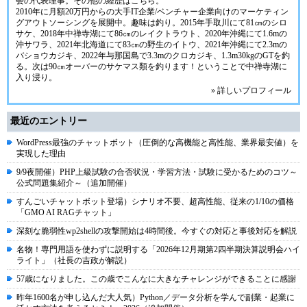
会
の代表理事。その他の経歴は
こちら
。
2010年に月額20万円からの大手IT企業/ベンチャー企業向けのマーケティン
グアウトソーシングを展開中。趣味は釣り。2015年手取川にて81㎝のシロ
サケ、2018年中禅寺湖にて86㎝のレイクトラウト、2020年沖縄にて1.6mの
沖サワラ、2021年北海道にて83㎝の野生のイトウ、2021年沖縄にて2.3mの
バショウカジキ、2022年与那国島で3.3mのクロカジキ、1.3m30kgのGTを釣
る。次は90㎝オーバーのサケマス類を釣ります！ということで中禅寺湖に
入り浸り。
» 詳しいプロフィール
最近のエントリー
WordPress最強のチャットボット（圧倒的な高機能と高性能、業界最安値）を
実現した理由
9/9夜開催）PHP上級試験の合否状況・学習方法・試験に受かるためのコツ～
公式問題集紹介～（追加開催）
すんごいチャットボット登場）シナリオ不要、超高性能、従来の1/10の価格
「GMO AI RAGチャット」
深刻な脆弱性wp2shellの攻撃開始は4時間後。今すぐの対応と事後対応を解説
名物！専門用語を使わずに説明する「2026年12月期第2四半期決算説明会ハイ
ライト」（社長の吉政が解説）
57歳になりました。この歳でこんなに大きなチャレンジができることに感謝
昨年1600名が申し込んだ大人気）Python／データ分析を学んで副業・起業に