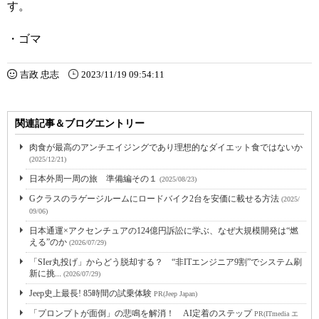
す。
・ゴマ
吉政 忠志
2023/11/19 09:54:11
関連記事＆ブログエントリー
肉食が最高のアンチエイジングであり理想的なダイエット食ではないか
(2025/12/21)
日本外周一周の旅 準備編その１
(2025/08/23)
Gクラスのラゲージルームにロードバイク2台を安価に載せる方法
(2025/
09/06)
日本通運×アクセンチュアの124億円訴訟に学ぶ、なぜ大規模開発は“燃
える”のか
(2026/07/29)
「SIer丸投げ」からどう脱却する？ “非ITエンジニア9割”でシステム刷
新に挑...
(2026/07/29)
Jeep史上最長! 85時間の試乗体験
PR(Jeep Japan)
「プロンプトが面倒」の悲鳴を解消！ AI定着のステップ
PR(ITmedia エ