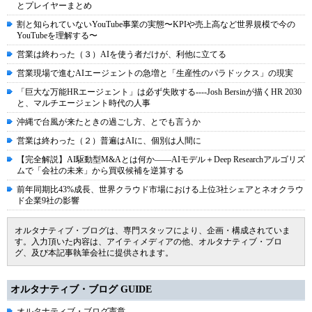
とプレイヤーまとめ
割と知られていないYouTube事業の実態〜KPIや売上高など世界規模で今の
YouTubeを理解する〜
営業は終わった（３）AIを使う者だけが、利他に立てる
営業現場で進むAIエージェントの急増と「生産性のパラドックス」の現実
「巨大な万能HRエージェント」は必ず失敗する----Josh Bersinが描くHR 2030
と、マルチエージェント時代の人事
沖縄で台風が来たときの過ごし方、とでも言うか
営業は終わった（２）普遍はAIに、個別は人間に
【完全解説】AI駆動型M&Aとは何か――AIモデル＋Deep Researchアルゴリズ
ムで「会社の未来」から買収候補を逆算する
前年同期比43%成長、世界クラウド市場における上位3社シェアとネオクラウ
ド企業9社の影響
オルタナティブ・ブログは、専門スタッフにより、企画・構成されていま
す。入力頂いた内容は、アイティメディアの他、オルタナティブ・ブロ
グ、及び本記事執筆会社に提供されます。
オルタナティブ・ブログ GUIDE
オルタナティブ・ブログ憲章