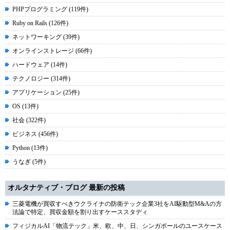
PHPプログラミング (119件)
Ruby on Rails (126件)
ネットワーキング (39件)
オンラインストレージ (66件)
ハードウェア (14件)
テクノロジー (314件)
アプリケーション (25件)
OS (13件)
社会 (322件)
ビジネス (456件)
Python (13件)
うなぎ (5件)
オルタナティブ・ブログ 最新の投稿
三菱電機が買収すべきウクライナの防衛テック企業3社をAI駆動型M&Aの方
法論で特定、買収金額を割り出すケーススタディ
フィジカルAI「物流テック」米、欧、中、日、シンガポールのユースケース