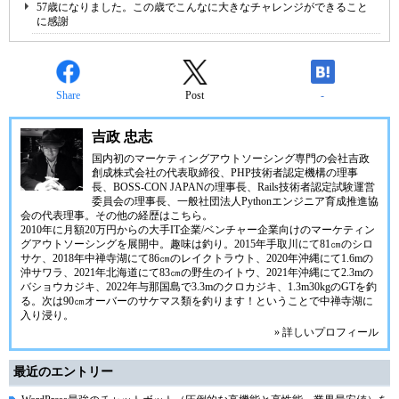
57歳になりました。この歳でこんなに大きなチャレンジができること
に感謝
Share
Post
-
吉政 忠志
国内初のマーケティングアウトソーシング専門の会社
吉政
創成株式会社
の代表取締役、
PHP技術者認定機構
の理事
長、
BOSS-CON JAPAN
の理事長、
Rails技術者認定試験運営
委員会
の理事長、
一般社団法人Pythonエンジニア育成推進協
会
の代表理事。その他の経歴は
こちら
。
2010年に月額20万円からの大手IT企業/ベンチャー企業向けのマーケティン
グアウトソーシングを展開中。趣味は釣り。2015年手取川にて81㎝のシロ
サケ、2018年中禅寺湖にて86㎝のレイクトラウト、2020年沖縄にて1.6mの
沖サワラ、2021年北海道にて83㎝の野生のイトウ、2021年沖縄にて2.3mの
バショウカジキ、2022年与那国島で3.3mのクロカジキ、1.3m30kgのGTを釣
る。次は90㎝オーバーのサケマス類を釣ります！ということで中禅寺湖に
入り浸り。
» 詳しいプロフィール
最近のエントリー