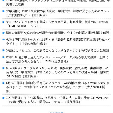
WordPress最強のチャットボット（圧倒的な高機能と高性能、業界最安値）を
実現した理由
9/9夜開催）PHP上級試験の合否状況・学習方法・試験に受かるためのコツ～
公式問題集紹介～（追加開催）
すんごいチャットボット登場）シナリオ不要、超高性能、従来の1/10の価格
「GMO AI RAGチャット」
深刻な脆弱性wp2shellの攻撃開始は4時間後。今すぐの対応と事後対応を解説
名物！専門用語を使わずに説明する「2026年12月期第2四半期決算説明会ハイ
ライト」（社長の吉政が解説）
57歳になりました。この歳でこんなに大きなチャレンジができることに感謝
昨年1600名が申し込んだ大人気）Python／データ分析を学んで副業・起業に
活かす方法を考えるセミナー2026（追加開催）
8/12夜開催）ウェブセキュリティ基礎・実務試験（徳丸基礎・実務試験）の
合否状況・学習方法・試験に受かるためのコツと最近の改ざん事例・傾向に
ついて解説（追加開催）
6月24日開催）初年度2千万円のノウハウ。Web制作で食べる！WordPressでや
るべきこと、Web制作ビジネスノウハウ全部盛りセミナー（大人気追加開
催）
7/22夜開催）PHP初級試験の合否状況・学習方法・試験に受かるためのコツ
～お得に受験する方法・問題集のご紹介～（追加開催）