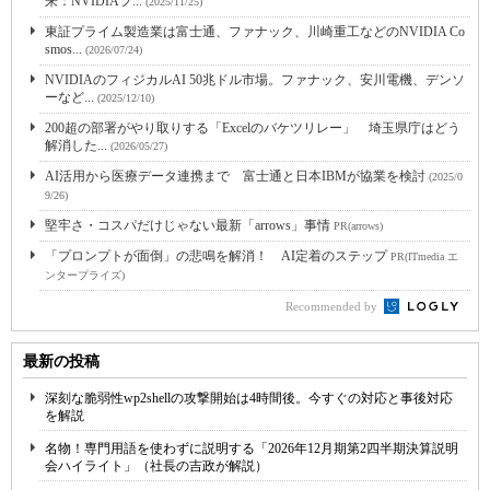
来：NVIDIAフ...
(2025/11/25)
東証プライム製造業は富士通、ファナック、川崎重工などのNVIDIA Co
smos...
(2026/07/24)
NVIDIAのフィジカルAI 50兆ドル市場。ファナック、安川電機、デンソ
ーなど...
(2025/12/10)
200超の部署がやり取りする「Excelのバケツリレー」 埼玉県庁はどう
解消した...
(2026/05/27)
AI活用から医療データ連携まで 富士通と日本IBMが協業を検討
(2025/0
9/26)
堅牢さ・コスパだけじゃない最新「arrows」事情
PR(arrows)
「プロンプトが面倒」の悲鳴を解消！ AI定着のステップ
PR(ITmedia エ
ンタープライズ)
Recommended by
最新の投稿
深刻な脆弱性wp2shellの攻撃開始は4時間後。今すぐの対応と事後対応
を解説
名物！専門用語を使わずに説明する「2026年12月期第2四半期決算説明
会ハイライト」（社長の吉政が解説）