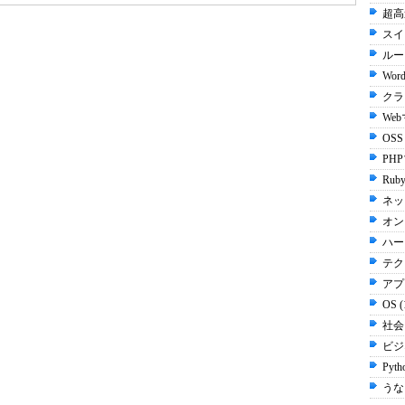
超高
スイッ
ルータ
Word
クラ
We
OSS
PH
Ruby
ネッ
オン
ハー
テク
アプ
OS 
社会 
ビジネ
Pyth
うなぎ