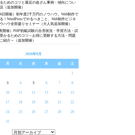
るためのコツと最近の改ざん事例・傾向につい
説（追加開催）
24日開催）初年度2千万円のノウハウ。Web制作で
る！WordPressでやるべきこと、Web制作ビジネ
ウハウ全部盛りセミナー（大人気追加開催）
22夜開催）PHP初級試験の合否状況・学習方法・試
受かるためのコツ～お得に受験する方法・問題
ご紹介～（追加開催）
2026年8月
月
火
水
木
金
土
1
3
4
5
6
7
8
10
11
12
13
14
15
17
18
19
20
21
22
24
25
26
27
28
29
31