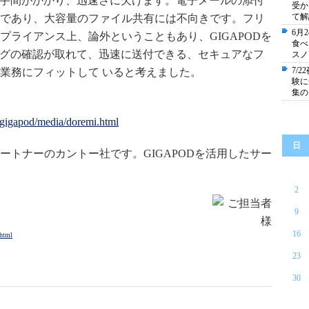
手間がかかり、迅速さに欠けます。電子メールの添付
受か
て解
であり、大容量のファイル共有には不向きです。フリ
6月
プライアンス上、論外ということもあり、GIGAPODを
食べ
うなログの確認が取れて、迅速に送付できる、セキュアなフ
スノ
7/
業務にフィットして いると考えました。
験に
集の
/gigapod/media/doremi.html
日
ートナーのカントー社です。GIGAPODを活用したサー
2
9
16
.html
23
30