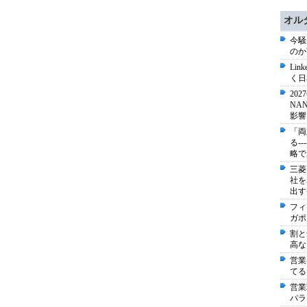
オル
今騒
のか
Li
く日
20
NA
影響
「両
る-
略で
三菱
社を
出す
フィ
ガポ
割と
高な
営業
てる
営業
パラ