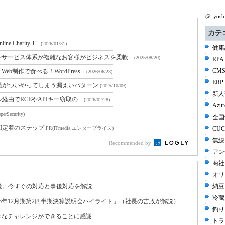
@_yos
カテ
Charity T...
(2026/01/31)
健康経
サービス体系が複雑なお客様がビジネスを柔軟...
(2025/08/20)
RPA
CMS
制作で食べる！WordPress...
(2026/06/23)
ERP
員がついやってしまう漏えいパターン
(2025/10/09)
新人
ル経由でRCEやAPIキー窃取の...
(2026/02/28)
Azur
perSecurity)
全国
I定着のステップ
PR(ITmedia エンタープライズ)
CUC
無線L
Recommended by
アン
商社E
オリ
時間後。今すぐの対応と事後対応を解説
納豆 
冷蔵
6年12月期第2四半期決算説明会ハイライト」（社長の吉政が解説）
釣り 
きなチャレンジができることに感謝
トラ