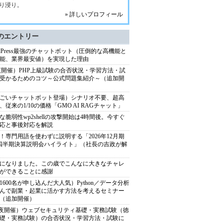
り浸り。
» 詳しいプロフィール
のエントリー
rdPress最強のチャットボット（圧倒的な高機能と
能、業界最安値）を実現した理由
9夜開催）PHP上級試験の合否状況・学習方法・試
受かるためのコツ～公式問題集紹介～（追加開
ごいチャットボット登場）シナリオ不要、超高
、従来の1/10の価格「GMO AI RAGチャット」
な脆弱性wp2shellの攻撃開始は4時間後。今すぐ
応と事後対応を解説
！専門用語を使わずに説明する「2026年12月期
四半期決算説明会ハイライト」（社長の吉政が解
歳になりました。この歳でこんなに大きなチャレ
ができることに感謝
1600名が申し込んだ大人気）Python／データ分析
んで副業・起業に活かす方法を考えるセミナー
26（追加開催）
12夜開催）ウェブセキュリティ基礎・実務試験（徳
礎・実務試験）の合否状況・学習方法・試験に