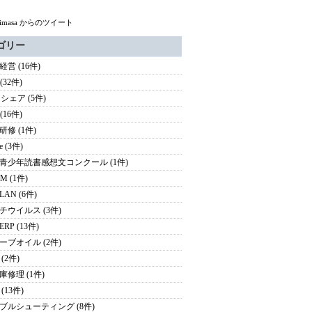
himasa からのツイート
ゴリー
営 (16件)
 (32件)
シェア (5件)
 (16件)
研修 (1件)
e (3件)
青少年読書感想文コンクール (1件)
M (1件)
AN (6件)
チウイルス (3件)
RP (13件)
ーブオイル (2件)
(2件)
庫修理 (1件)
(13件)
ブルシューティング (8件)