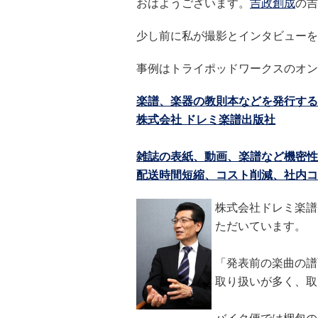
おはようございます。
吉政創成
の吉
少し前に私が撮影とインタビューを
事例はトライポッドワークスのオンラ
楽譜、楽器の教則本などを発行する
株式会社 ドレミ楽譜出版社
雑誌の表紙、動画、楽譜など機密性が
配送時間短縮、コスト削減、社内コ
株式会社ドレミ楽譜
ただいています。
「発表前の楽曲の譜
取り扱いが多く、取