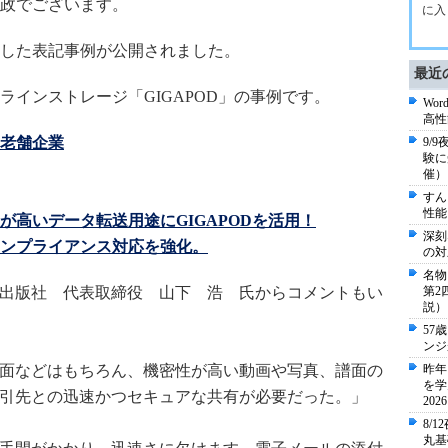
政でございます。
に入
した表記事例が公開されました。
最近
インストレージ「GIGAPOD」の事例です。
Wo
高性
老舗企業
9/
験に
催）
すん
性能
高いデータ転送用途にGIGAPODを活用！
深刻
ンプライアンス対応を強化。
の対
名物
出版社 代表取締役 山下 浩 氏からコメントもい
第2
説）
57
ンジ
面などはもちろん、機密性が高い動画や写真、譜面の
昨年
を学
引先との迅速かつセキュアな共有が必要だった。」
20
8/
丸基