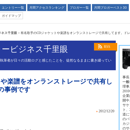
エントリー一覧
月間アクセスランキング
ブロガー一覧
月間ブロガーベスト30
ガイドマップ
ジネス千里眼
>
有名歌手のCDジャケットや楽譜をオンランストレージで共有してます。ド
ャービジネス千里眼
RSS
る執筆者が日々の活動ログと感じたことを、徒然なるままに書き綴ってい
事長
トや楽譜をオンランストレージで共有し
一般
理事
の事例です
20
企業
開中
サケ
ト、
»
2012/12/20
道に
のバ
カジ
のサ