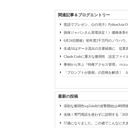
関連記事＆ブログエントリー
英語でプレゼン、心の滝汗）PythonAsia Online 
損保ジャパンさん登壇決定！）価格体系や
6月24日開催）初年度2千万円のノウハウ。Web
生成AIはデータ流出の主要経路に 従業
Claude Codeに重大な脆弱性 設定ファイ
事例から学ぶ『特権アクセス管理』
PR(Kee
「プロンプトが面倒」の悲鳴を解消！ A
最新の投稿
深刻な脆弱性wp2shellの攻撃開始は4
名物！専門用語を使わずに説明する「202
57歳になりました。この歳でこんなに大