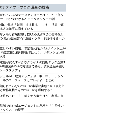
タナティブ・ブログ 最新の投稿
がれているAIデータセンターとはいったい何な
?!! 10分でわかるAIデータセンターの話
nkedInで見る「鎖国」する日本 ― でも、世界で輝
本人は確実に増えている
27年メモリ市場展望：DRAM供給不足の長期化と
ND Flash供給緩和が及ぼすクラウド設備投資への
立しやすい職場」で定着意向が44.9ポイント上が
---両立支援は福利厚生ではなく、リテンション戦
ある
電機が買収すべきウクライナの防衛テック企業3
AI駆動型M&Aの方法論で特定、買収金額を割り
ケーススタディ
ジカルAI「物流テック」米、欧、中、日、シン
ールのユースケースとプレイヤーまとめ
知られていないYouTube事業の実態〜KPIや売上
ど世界規模で今のYouTubeを理解する〜
は終わった（３）AIを使う者だけが、利他に立
現場で進むAIエージェントの急増と「生産性の
ドックス」の現実