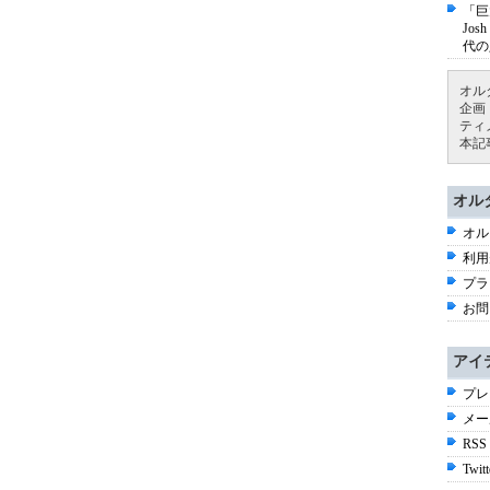
「巨
Jo
代の
オル
企画
ティ
本記
オル
オル
利用
プラ
お問
アイ
プレ
メー
RSS
Twitt