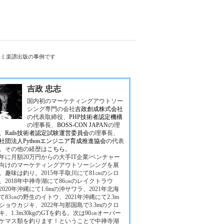
レミ楽譜出版の事例です
吉政 忠志
国内初のマーケティングアウトソー
シング専門の会社
吉政創成株式会社
の代表取締役、
PHP技術者認定機構
の理事長、
BOSS-CON JAPAN
の理
、
Rails技術者認定試験運営委員会
の理事長、
社団法人Pythonエンジニア育成推進協会
の代表
。その他の経歴は
こちら
。
10年に月額20万円からの大手IT企業/ベンチャー
向けのマーケティングアウトソーシングを展
。趣味は釣り。2015年手取川にて81㎝のシロ
、2018年中禅寺湖にて86㎝のレイクトラウ
2020年沖縄にて1.6mの沖サワラ、2021年北海
て83㎝の野生のイトウ、2021年沖縄にて2.3m
ショウカジキ、2022年与那国島で3.3mのクロ
キ、1.3m30kgのGTを釣る。次は90㎝オーバー
ケマス類を釣ります！ということで中禅寺湖