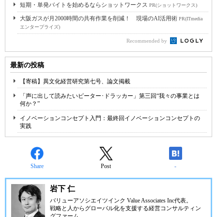
短期・単発バイトを始めるならショットワークス
PR(ショットワークス)
大阪ガスが月2000時間の共有作業を削減！ 現場のAI活用術
PR(ITmedia
エンタープライズ)
Recommended by
最新の投稿
【寄稿】異文化経営研究第七号、論文掲載
「声に出して読みたいピーター･ドラッカー」第三回“我々の事業とは
何か？”
イノベーションコンセプト入門：最終回イノベーションコンセプトの
実践
Share
Post
-
岩下 仁
バリューアソシエイツインク Value Associates Inc代表。
戦略と人からグローバル化を支援する経営コンサルティン
グファーム。