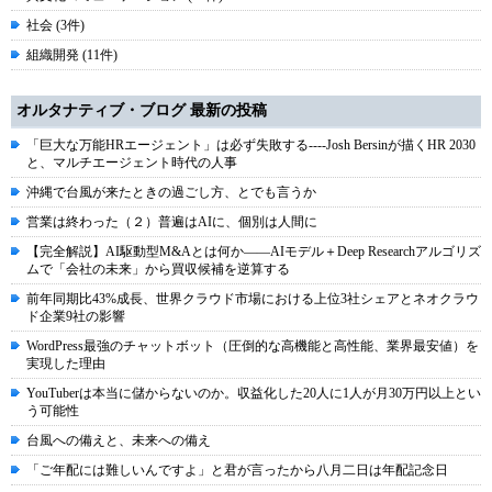
社会 (3件)
組織開発 (11件)
オルタナティブ・ブログ 最新の投稿
「巨大な万能HRエージェント」は必ず失敗する----Josh Bersinが描くHR 2030
と、マルチエージェント時代の人事
沖縄で台風が来たときの過ごし方、とでも言うか
営業は終わった（２）普遍はAIに、個別は人間に
【完全解説】AI駆動型M&Aとは何か――AIモデル＋Deep Researchアルゴリズ
ムで「会社の未来」から買収候補を逆算する
前年同期比43%成長、世界クラウド市場における上位3社シェアとネオクラウ
ド企業9社の影響
WordPress最強のチャットボット（圧倒的な高機能と高性能、業界最安値）を
実現した理由
YouTuberは本当に儲からないのか。収益化した20人に1人が月30万円以上とい
う可能性
台風への備えと、未来への備え
「ご年配には難しいんですよ」と君が言ったから八月二日は年配記念日