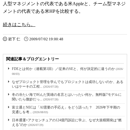
人型マネジメントの代表である米Appleと、チーム型マネジ
メントの代表である米HPを比較する。
続きはこちら。
岩下 仁
2009/07/02 19:00:48
関連記事＆ブログエントリー
FDEとは何か（連載第1回）／従来のSEと、何が決定的に違うのか
(2026/
08/03)
なぜプロジェクト管理を学んでもプロジェクトは成功しないのか、ある
いはケーキの工程...
(2026/07/28)
冬の冷たい海で叫んだ英雄の名言とはいったい何か。無料版7モデルに
聞いたら微妙だっ...
(2026/07/28)
富士通とNECは「AI需要の手応え」をどう語った？ 2026年下半期の
見通しを考...
(2026/08/03)
日本通運×アクセンチュアの124億円訴訟に学ぶ、なぜ大規模開発は“燃
える”のか
(2026/07/29)