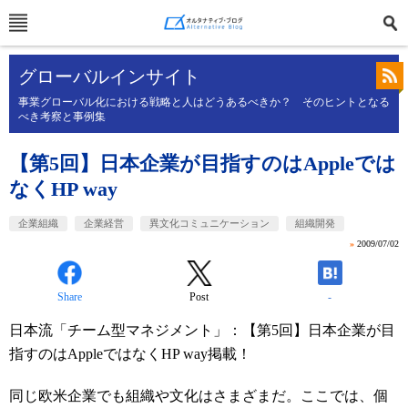
グローバルインサイト
事業グローバル化における戦略と人はどうあるべきか？ そのヒントとなる
べき考察と事例集
【第5回】日本企業が目指すのはAppleでは
なくHP way
企業組織
企業経営
異文化コミュニケーション
組織開発
»
2009/07/02
Share
Post
-
日本流「チーム型マネジメント」：【第5回】日本企業が目
指すのはAppleではなくHP way掲載！
同じ欧米企業でも組織や文化はさまざまだ。ここでは、個