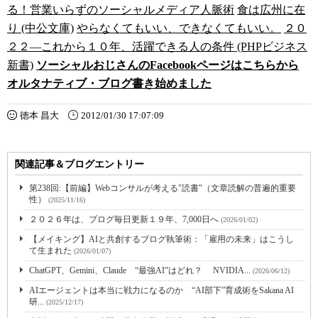
る！営業いらずのソーシャルメディア人脈術
食は広州に在
り (中公文庫)
やらなくてもいい、できなくてもいい。
２０
２２―これから１０年、活躍できる人の条件 (PHPビジネス
新書)
ソーシャルおじさんのFacebookページはこちらから
オルタナティブ・ブログ書き始めました
徳本 昌大
2012/01/30 17:07:09
関連記事＆ブログエントリー
第238回:【前編】Webコンサルが考える"読書"（文章読解の普遍的重要
性）
(2025/11/16)
２０２６年は、ブログ毎日更新１９年、7,000日へ
(2026/01/02)
【メイキング】AIと共創するブログ執筆術：「雇用の未来」はこうし
て生まれた
(2026/01/07)
ChatGPT、Gemini、Claude “最強AI”はどれ？ NVIDIA...
(2026/06/12)
AIエージェントは本当に戦力になるのか “AI部下”育成術をSakana AI
研...
(2025/12/17)