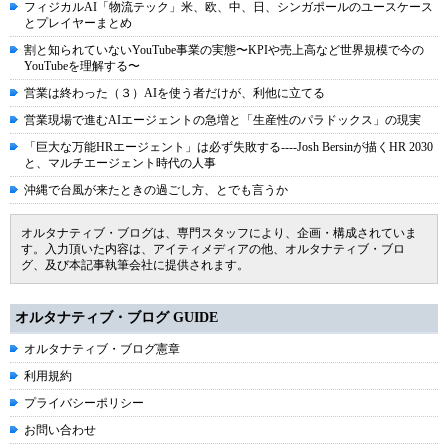
フィジカルAI「物流テック」米、欧、中、日、シンガポールのユースケース
とプレイヤーまとめ
割と知られていないYouTube事業の実態〜KPIや売上高など世界規模で今の
YouTubeを理解する〜
営業は終わった（３）AIを使う者だけが、利他に立てる
営業現場で進むAIエージェントの急増と「生産性のパラドックス」の現実
「巨大な万能HRエージェント」は必ず失敗する----Josh Bersinが描くHR 2030
と、マルチエージェント時代の人事
沖縄で台風が来たときの過ごし方、とでも言うか
オルタナティブ・ブログは、専門スタッフにより、企画・構成されていま
す。入力頂いた内容は、アイティメディアの他、オルタナティブ・ブロ
グ、及び本記事執筆会社に提供されます。
オルタナティブ・ブログ GUIDE
オルタナティブ・ブログ憲章
利用規約
プライバシーポリシー
お問い合わせ