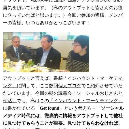
トプットで、私の人生に知識と知恵とアクションのための
勇気を頂いています。（私のアウトプットも皆さんのお役
に立っていればと思います。）今回ご参加の皆様、メンバ
ーの皆様、いつもありがとうございます！
アウトプットと言えば、書籍
「インバウンド・マーケティ
ング」
に関して、ここ数回
個人ブログ
でご紹介させていた
だいています。今回の朝の読書会
「ソーシャルおじさんと
朝活」
でも。私はこの
「インバウンド・マーケティング」
に書かれている
「Get found」
という考え方＝
「ソーシャル
メディア時代には、徹底的に情報をアウトプットして他社
に見つけてもらうことが重要。見つけてもらわなければ、