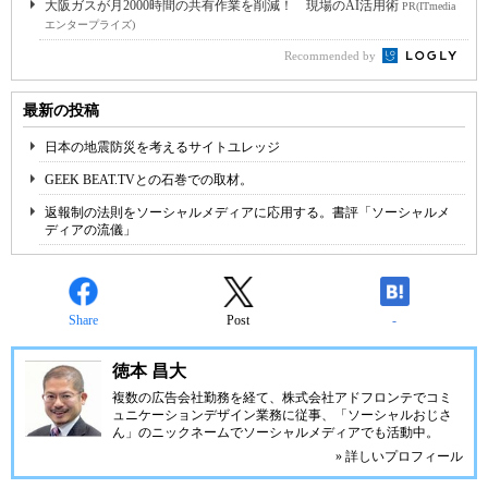
大阪ガスが月2000時間の共有作業を削減！ 現場のAI活用術
PR(ITmedia
エンタープライズ)
Recommended by
最新の投稿
日本の地震防災を考えるサイトユレッジ
GEEK BEAT.TVとの石巻での取材。
返報制の法則をソーシャルメディアに応用する。書評「ソーシャルメ
ディアの流儀」
Share
Post
-
徳本 昌大
複数の広告会社勤務を経て、株式会社アドフロンテでコミ
ュニケーションデザイン業務に従事、「ソーシャルおじさ
ん」のニックネームでソーシャルメディアでも活動中。
» 詳しいプロフィール