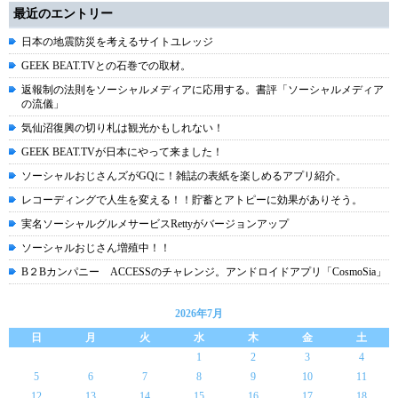
最近のエントリー
日本の地震防災を考えるサイトユレッジ
GEEK BEAT.TVとの石巻での取材。
返報制の法則をソーシャルメディアに応用する。書評「ソーシャルメディア
の流儀」
気仙沼復興の切り札は観光かもしれない！
GEEK BEAT.TVが日本にやって来ました！
ソーシャルおじさんズがGQに！雑誌の表紙を楽しめるアプリ紹介。
レコーディングで人生を変える！！貯蓄とアトピーに効果がありそう。
実名ソーシャルグルメサービスRettyがバージョンアップ
ソーシャルおじさん増殖中！！
B２Bカンパニー ACCESSのチャレンジ。アンドロイドアプリ「CosmoSia」
2026年7月
日
月
火
水
木
金
土
1
2
3
4
5
6
7
8
9
10
11
12
13
14
15
16
17
18