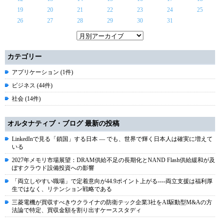
19
20
21
22
23
24
25
26
27
28
29
30
31
カテゴリー
アプリケーション (1件)
ビジネス (44件)
社会 (14件)
オルタナティブ・ブログ 最新の投稿
LinkedInで見る「鎖国」する日本 ― でも、世界で輝く日本人は確実に増えて
いる
2027年メモリ市場展望：DRAM供給不足の長期化とNAND Flash供給緩和が及
ぼすクラウド設備投資への影響
「両立しやすい職場」で定着意向が44.9ポイント上がる----両立支援は福利厚
生ではなく、リテンション戦略である
三菱電機が買収すべきウクライナの防衛テック企業3社をAI駆動型M&Aの方
法論で特定、買収金額を割り出すケーススタディ