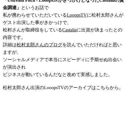
「Ustream Pitch - Looops.tvがきっかけとなったCastaliaの資
金調達」
というお話で
私が携わらせていただいている
LooopsTV
に松村太郎さんが
ゲスト出演した事がきかっけで、
松村さんが取締役をしている
Castalia
に出資が決まったとの
内容です。
詳細は
松村太郎さんのブログ
を読んでいただければと思い
ますが、
ソーシャルメディアで本当にスピーディに予期せぬ出会い
が演出され
ビジネスが動いているんだなと改めて実感しました。
松村太郎さん出演のLooopsTVのアーカイブはこちらから。