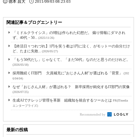
徳本 昌大
2011/09/03 08:23:03
関連記事＆ブログエントリー
「ミドルクライシス」の9割は作られた幻想だ。 煽り情報にダマされ
ず、40代・50...
(2025/11/26)
【終活日々つれづれ】1円を笑う者は1円に泣く、がモットーの自分だけ
ど、たまに失敗...
(2026/05/27)
「もう50代だし」じゃなくて、「まだ50代」なのだと思うのだけれど。
(2026/05/18)
採用難続くIT部門 欠員補充に"おじさん人材"が選ばれる「背景」
(202
6/04/04)
なぜ「おじさん人材」が選ばれる？ 新卒採用が鈍化するIT部門の実像
(2026/07/25)
生成AIでナレッジ管理を革新 組織知を統合するツールとは
PR(ITmedia
エンタープライズ)
Recommended by
最新の投稿