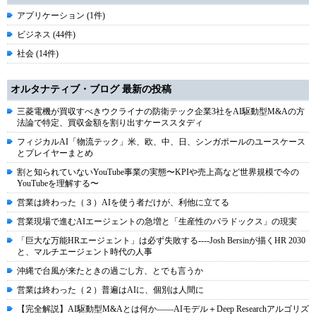
アプリケーション (1件)
ビジネス (44件)
社会 (14件)
オルタナティブ・ブログ 最新の投稿
三菱電機が買収すべきウクライナの防衛テック企業3社をAI駆動型M&Aの方
法論で特定、買収金額を割り出すケーススタディ
フィジカルAI「物流テック」米、欧、中、日、シンガポールのユースケース
とプレイヤーまとめ
割と知られていないYouTube事業の実態〜KPIや売上高など世界規模で今の
YouTubeを理解する〜
営業は終わった（３）AIを使う者だけが、利他に立てる
営業現場で進むAIエージェントの急増と「生産性のパラドックス」の現実
「巨大な万能HRエージェント」は必ず失敗する----Josh Bersinが描くHR 2030
と、マルチエージェント時代の人事
沖縄で台風が来たときの過ごし方、とでも言うか
営業は終わった（２）普遍はAIに、個別は人間に
【完全解説】AI駆動型M&Aとは何か――AIモデル＋Deep Researchアルゴリズ