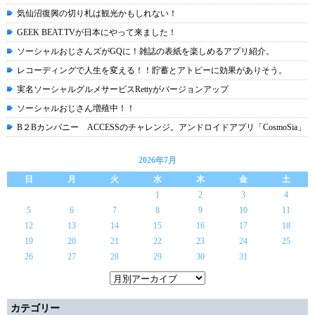
気仙沼復興の切り札は観光かもしれない！
GEEK BEAT.TVが日本にやって来ました！
ソーシャルおじさんズがGQに！雑誌の表紙を楽しめるアプリ紹介。
レコーディングで人生を変える！！貯蓄とアトピーに効果がありそう。
実名ソーシャルグルメサービスRettyがバージョンアップ
ソーシャルおじさん増殖中！！
B２Bカンパニー ACCESSのチャレンジ。アンドロイドアプリ「CosmoSia」
2026年7月
日
月
火
水
木
金
土
1
2
3
4
5
6
7
8
9
10
11
12
13
14
15
16
17
18
19
20
21
22
23
24
25
26
27
28
29
30
31
カテゴリー