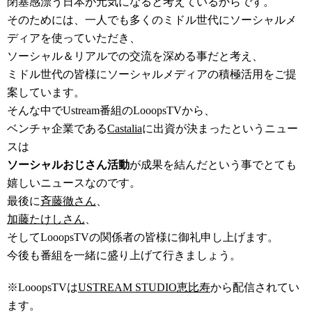
閉塞感漂う日本が元気になると考えているからです。
そのためには、一人でも多くのミドル世代にソーシャルメ
ディアを使っていただき、
ソーシャル＆リアルでの交流を深める事だと考え、
ミドル世代の皆様にソーシャルメディアの積極活用をご提
案しています。
そんな中でUstream番組のLooopsTVから、
ベンチャ企業である
Castalia
に出資が決まったというニュー
スは
ソーシャルおじさん活動
が成果を結んだという事でとても
嬉しいニュースなのです。
最後に
斉藤徹さん
、
加藤たけしさん
、
そしてLooopsTVの関係者の皆様に御礼申し上げます。
今後も番組を一緒に盛り上げて行きましょう。
※LooopsTVは
USTREAM STUDIO恵比寿
から配信されてい
ます。