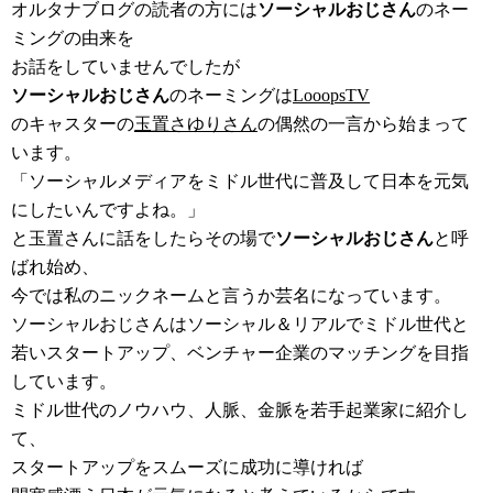
オルタナブログの読者の方には
ソーシャルおじさん
のネー
ミングの由来を
お話をしていませんでしたが
ソーシャルおじさん
のネーミングは
LooopsTV
のキャスターの
玉置さゆりさん
の偶然の一言から始まって
います。
「ソーシャルメディアをミドル世代に普及して日本を元気
にしたいんですよね。」
と玉置さんに話をしたらその場で
ソーシャルおじさん
と呼
ばれ始め、
今では私のニックネームと言うか芸名になっています。
ソーシャルおじさんはソーシャル＆リアルでミドル世代と
若いスタートアップ、ベンチャー企業のマッチングを目指
しています。
ミドル世代のノウハウ、人脈、金脈を若手起業家に紹介し
て、
スタートアップをスムーズに成功に導ければ