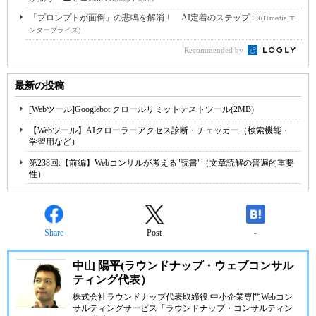
「プロンプトが面倒」の悲鳴を解消！ AI定着のステップ
PR(ITmedia エ
ンタープライズ)
Recommended by
最新の投稿
[Webツール]Googlebot クロールリミットテストツール(2MB)
【Webツール】AIクローラーアクセス診断・チェッカー（検索機能・
学習用など）
第238回:【前編】Webコンサルが考える"読書"（文章読解の普遍的重要
性）
Share
Post
-
中山 陽平(ラウンドナップ・ウェブコンサル
ティング代表）
株式会社ラウンドナップ代表取締役 中小企業専門Webコン
サルティングサービス「ラウンドナップ・コンサルティン