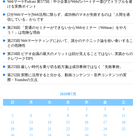
WebマーケPodcast 第577回：中小企業がWebのパートナー選びでトラブルを避
ける実務ポイント
[2分Webマーケ]Web活用に限らず、成功例のマネが失敗するのは「人間を過
信している」からです
第236回:「普通のセミナーができないからWebセミナー（Webinar）をやろ
う！」は危険な理由
第235回:Webマーケティングにおいて、誰かのテクニック論を拾い食いするこ
との危険性
第234回:ビデオ会議の最大のメリットは顔が見えることではない...実践からの
テレワークTIPS
第233回:厳しい時代を乗り切る処方箋は成功事例ではなく「失敗事例」
第232回:実際に活用すると分かる、動画コンテンツ・音声コンテンツの実
際・Youtubeの欠点
2026年7月
日
月
火
水
木
金
土
1
2
3
4
5
6
7
8
9
10
11
12
13
14
15
16
17
18
19
20
21
22
23
24
25
26
27
28
29
30
31