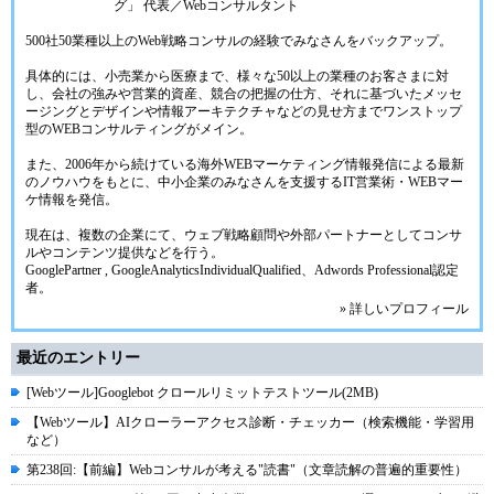
グ」 代表／Webコンサルタント
500社50業種以上のWeb戦略コンサルの経験でみなさんをバックアップ。
具体的には、小売業から医療まで、様々な50以上の業種のお客さまに対
し、会社の強みや営業的資産、競合の把握の仕方、それに基づいたメッセ
ージングとデザインや情報アーキテクチャなどの見せ方までワンストップ
型のWEBコンサルティングがメイン。
また、2006年から続けている海外WEBマーケティング情報発信による最新
のノウハウをもとに、中小企業のみなさんを支援するIT営業術・WEBマー
ケ情報を発信。
現在は、複数の企業にて、ウェブ戦略顧問や外部パートナーとしてコンサ
ルやコンテンツ提供などを行う。
GooglePartner , GoogleAnalyticsIndividualQualified、Adwords Professional認定
者。
» 詳しいプロフィール
最近のエントリー
[Webツール]Googlebot クロールリミットテストツール(2MB)
【Webツール】AIクローラーアクセス診断・チェッカー（検索機能・学習用
など）
第238回:【前編】Webコンサルが考える"読書"（文章読解の普遍的重要性）