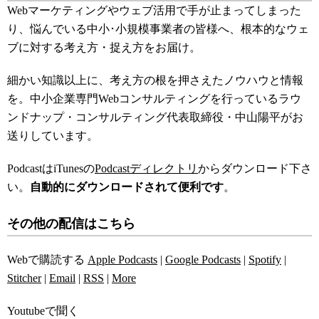
Webマーケティングやウェブ活用で手が止まってしまった
り、悩んでいる中小･小規模事業者の皆様へ、根本的なウェ
ブに対する考え方・捉え方をお届け。
細かい知識以上に、考え方の根を押さえたノウハウと情報
を。中小企業専門Webコンサルティングを行っているラウ
ンドナップ・コンサルティング代表取締役・中山陽平がお
送りしています。
PodcastはiTunesの
Podcastディレクトリ
からダウンロード下さ
い。
自動的にダウンロードされて便利です
。
その他の配信はこちら
Webで購読する
Apple Podcasts
|
Google Podcasts
|
Spotify
|
Stitcher
|
Email
|
RSS
|
More
Youtubeで聞く