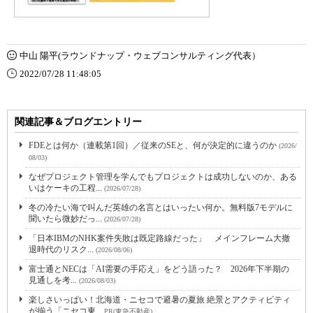
中山 陽平(ラウンドナップ・ウェブコンサルティング代表）
2022/07/28 11:48:05
関連記事＆ブログエントリー
FDEとは何か（連載第1回）／従来のSEと、何が決定的に違うのか
(2026/
08/03)
なぜプロジェクト管理を学んでもプロジェクトは成功しないのか、ある
いはケーキの工程...
(2026/07/28)
冬の冷たい海で叫んだ英雄の名言とはいったい何か。無料版7モデルに
聞いたら微妙だっ...
(2026/07/28)
「日本IBMのNHK案件失敗は既定路線だった」 メインフレーム大撤
退時代のリスク...
(2026/08/06)
富士通とNECは「AI需要の手応え」をどう語った？ 2026年下半期の
見通しを考...
(2026/08/03)
楽しさいっぱい！北海道・ニセコで避暑の夏旅 絶景とアクティビティ
が揃う「ニセコ東...
PR(東急不動産)