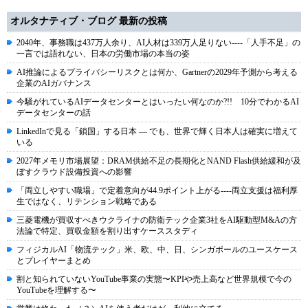
オルタナティブ・ブログ 最新の投稿
2040年、事務職は437万人余り、AI人材は339万人足りない----「人手不足」の
一言では語れない、日本の労働市場の本当の姿
AI推論によるプライバシーリスクとは何か、Gartnerの2029年予測から考える
企業のAIガバナンス
今騒がれているAIデータセンターとはいったい何なのか?!! 10分でわかるAI
データセンターの話
LinkedInで見る「鎖国」する日本 ― でも、世界で輝く日本人は確実に増えて
いる
2027年メモリ市場展望：DRAM供給不足の長期化とNAND Flash供給緩和が及
ぼすクラウド設備投資への影響
「両立しやすい職場」で定着意向が44.9ポイント上がる----両立支援は福利厚
生ではなく、リテンション戦略である
三菱電機が買収すべきウクライナの防衛テック企業3社をAI駆動型M&Aの方
法論で特定、買収金額を割り出すケーススタディ
フィジカルAI「物流テック」米、欧、中、日、シンガポールのユースケース
とプレイヤーまとめ
割と知られていないYouTube事業の実態〜KPIや売上高など世界規模で今の
YouTubeを理解する〜