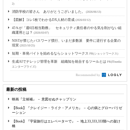
2)
消防学校の皆さん ありがとうございました。
(2026/06/13)
【図解】コレ1枚でわかるDX人材の育成
(2026/03/12)
45％が「週6日相当勤務」 セキュリティ責任者のやる気を削がない組
織運用とは？
(2026/03/07)
NISTが禁じたパスワード慣行、いまだ多数派 要件に逆行する企業の
現実
(2025/10/25)
短期・単発バイトを始めるならショットワークス
PR(ショットワークス)
生成AIでナレッジ管理を革新 組織知を統合するツールとは
PR(ITmedia
エンタープライズ)
Recommended by
最新の投稿
映画『立候補』 － 意図せぬチャップリン
【Book】『クレイジー・ライク・アメリカ』 － 心の病とグローバリゼ
ーション
【Book】『宇宙旅行はエレベーターで』 － 地上33,333,333階への架け
橋