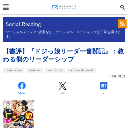
Social Reading
ソーシャルメディア×読書など。ソーシャル・リーディングな日常を綴りま
す。
【書評】『ドジっ娘リーダー奮闘記』：教
わる側のリーダーシップ
bookreview
business
nonfiction
self-development
»
2011/05/22
Share
Post
-