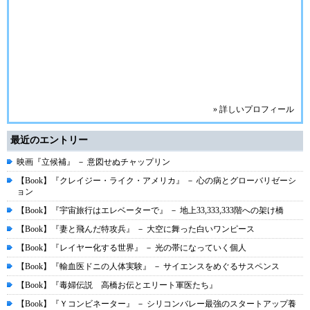
» 詳しいプロフィール
最近のエントリー
映画『立候補』 － 意図せぬチャップリン
【Book】『クレイジー・ライク・アメリカ』 － 心の病とグローバリゼーシ
ョン
【Book】『宇宙旅行はエレベーターで』 － 地上33,333,333階への架け橋
【Book】『妻と飛んだ特攻兵』 － 大空に舞った白いワンピース
【Book】『レイヤー化する世界』 － 光の帯になっていく個人
【Book】『輸血医ドニの人体実験』 － サイエンスをめぐるサスペンス
【Book】『毒婦伝説 高橋お伝とエリート軍医たち』
【Book】『Ｙコンビネーター』 － シリコンバレー最強のスタートアップ養