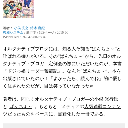
著者：
小俣 光之
鈴木 麻紀
秀和システム
/
単行本
/ 195ページ / 2010-06
ISBN/EAN： 9784798026534
オルタナティブブログには、知る人ぞ知る”ばんちょ～”と
呼ばれる御方がいる。その”ばんちょ～”から、先日のオル
タナティブ・ブロガ―定例会の際にいただいたのが、本書
『ドジっ娘リーダー奮闘記』。なんと”ばんちょ～”、本を
出版されていたのか！「よかったら、読んでね」的に優し
く渡されたのだが、目は笑っていなかったw
著者は、同じくオルタナティブ・ブロガ―の
小俣 光行
氏
と”
ばんちょ～
”。もともとITメディアの
人気連載コンテン
ツ
だったものをベースに、書籍化した一冊である。