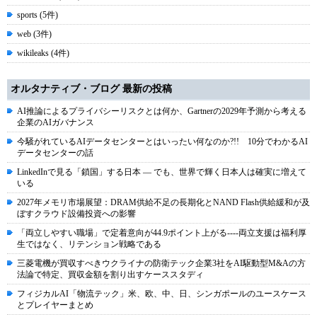
sports (5件)
web (3件)
wikileaks (4件)
オルタナティブ・ブログ 最新の投稿
AI推論によるプライバシーリスクとは何か、Gartnerの2029年予測から考える
企業のAIガバナンス
今騒がれているAIデータセンターとはいったい何なのか?!! 10分でわかるAI
データセンターの話
LinkedInで見る「鎖国」する日本 ― でも、世界で輝く日本人は確実に増えて
いる
2027年メモリ市場展望：DRAM供給不足の長期化とNAND Flash供給緩和が及
ぼすクラウド設備投資への影響
「両立しやすい職場」で定着意向が44.9ポイント上がる----両立支援は福利厚
生ではなく、リテンション戦略である
三菱電機が買収すべきウクライナの防衛テック企業3社をAI駆動型M&Aの方
法論で特定、買収金額を割り出すケーススタディ
フィジカルAI「物流テック」米、欧、中、日、シンガポールのユースケース
とプレイヤーまとめ