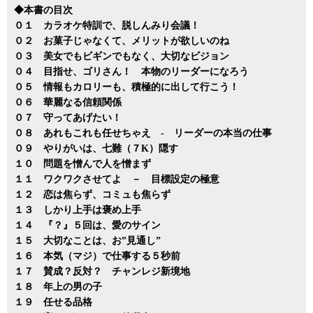
◆本書の目次
０１ カラオケ特訓で、脱しんみり会議！
０２ お菓子じゃなくて、メリットが欲しいのね
０３ 美女でもビギンでもなく、大切なビジョン
０４ 目指せ、ゴリさん！ 本物のリーダーになろう
０５ 情報もカロリーも、積極的に出して行こう！
０６ 華麗なる信頼関係
０７ 守ってあげたい！
０８ あれもこれも任せちゃえ - リーダーの本当の仕事
０９ やりがいは、七難（７K）隠す
１０ 問題を憎んで人を憎まず
１１ ワクワクさせてよ － 目標設定の極意
１２ 恋は焦らず、コミュも焦らず
１３ しかり上手は褒め上手
１４ 『？』５回は、愛のサイン
１５ 大切なことは、お”見通し”
１６ 本気（マジ）で仕事する５秒前
１７ 賛成？反対？ チャンレジ新境地
１８ 年上の男の子
１９ 任せる品格