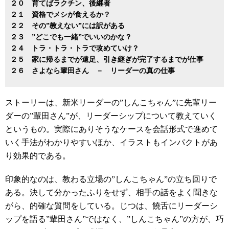
２０ 育てばラクチン、後継者
２１ 資格でメシが食えるか？
２２ その”教えない”には訳がある
２３ ”どこでも一緒”でいいのかな？
２４ トラ・トラ・トラで攻めていけ？
２５ 家に帰るまでが遠足、引き継ぎが完了するまでが仕事
２６ さよなら輩田さん － リーダーの真の仕事
ストーリーは、新米リーダーの”しんこちゃん”に先輩リー
ダーの”輩田さん”が、リーダーシップについて教えていく
というもの。実際にありそうなケースを会話形式で進めて
いく手法がわかりやすいほか、イラストもインパクトがあ
り効果的である。
印象的なのは、教わる立場の”しんこちゃん”の立ち回りで
ある。決して分かったふりをせず、相手の話をよく聞きな
がら、的確な質問をしている。じつは、饒舌にリーダーシ
ップを語る”輩田さん”ではなく、”しんこちゃん”の方が、巧