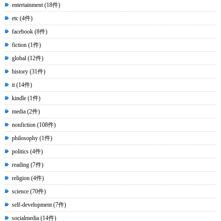
entertainment (18件)
etc (4件)
facebook (8件)
fiction (1件)
global (12件)
history (31件)
it (14件)
kindle (1件)
media (2件)
nonfiction (108件)
philosophy (1件)
politics (4件)
reading (7件)
religion (4件)
science (70件)
self-development (7件)
socialmedia (14件)