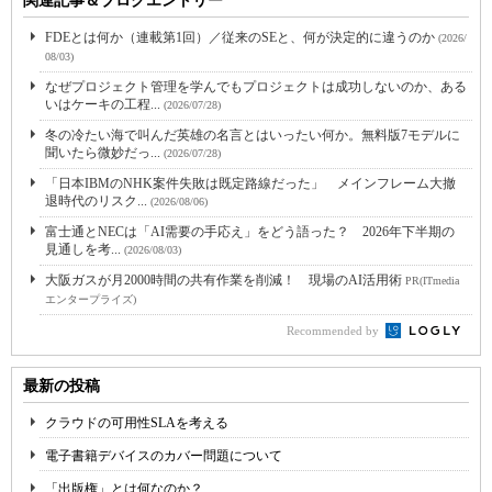
関連記事＆ブログエントリー
FDEとは何か（連載第1回）／従来のSEと、何が決定的に違うのか
(2026/
08/03)
なぜプロジェクト管理を学んでもプロジェクトは成功しないのか、ある
いはケーキの工程...
(2026/07/28)
冬の冷たい海で叫んだ英雄の名言とはいったい何か。無料版7モデルに
聞いたら微妙だっ...
(2026/07/28)
「日本IBMのNHK案件失敗は既定路線だった」 メインフレーム大撤
退時代のリスク...
(2026/08/06)
富士通とNECは「AI需要の手応え」をどう語った？ 2026年下半期の
見通しを考...
(2026/08/03)
大阪ガスが月2000時間の共有作業を削減！ 現場のAI活用術
PR(ITmedia
エンタープライズ)
Recommended by
最新の投稿
クラウドの可用性SLAを考える
電子書籍デバイスのカバー問題について
「出版権」とは何なのか？