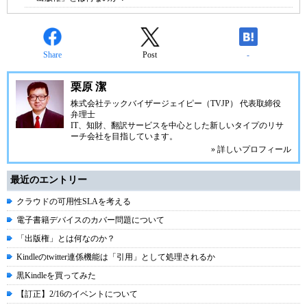
Share
Post
-
栗原 潔
株式会社テックバイザージェイピー（TVJP） 代表取締役
弁理士
IT、知財、翻訳サービスを中心とした新しいタイプのリサ
ーチ会社を目指しています。
» 詳しいプロフィール
最近のエントリー
クラウドの可用性SLAを考える
電子書籍デバイスのカバー問題について
「出版権」とは何なのか？
Kindleのtwitter連係機能は「引用」として処理されるか
黒Kindleを買ってみた
【訂正】2/16のイベントについて