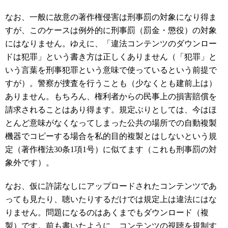
なお、一般に故意の著作権侵害は刑事罰の対象になり得ま
すが、このケースは例外的に刑事罰（罰金・懲役）の対象
にはなりません。ゆえに、「違法コンテンツのダウンロー
ドは犯罪」という書き方は正しくありません（「犯罪」と
いう言葉を刑事犯罪という意味で使っているという前提で
すが）。警察が捜査を行うことも（少なくとも建前上は）
ありません。もちろん、権利者からの民事上の損害賠償を
請求されることはあり得ます。規定ぶりとしては、今はほ
とんど意味がなくなってしまった公共の場所での自動複製
機器でコピーする場合を私的目的複製とはしないという規
定（著作権法30条1項1号）に似てます（これも刑事罰の対
象外です）。
なお、仮に許諾なしにアップロードされたコンテンツであ
っても見たり、聴いたりするだけでは規定上は違法にはな
りません。問題になるのはあくまでもダウンロード（複
製）です。前も書いたように、コンテンツの視聴を規制す