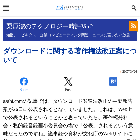
栗原潔のテクノロジー時評Ver2
知財、ユビキタス、企業コンピューティング関連ニュースに言いたい放題
ダウンロードに関する著作権法改正案につ
いて
»
2007/09/26
Share
Post
-
asahi.comの記事
では、ダウンロード関連法改正の中間報告
案が26日に公表されるとなっていました。これは、Web上
で公表されるということかと思っていたら、著作権分科
会・私的録音録画小委員会の場で「公表」されるという意
味だったのですね。議事録や資料が文化庁のWebサイトに