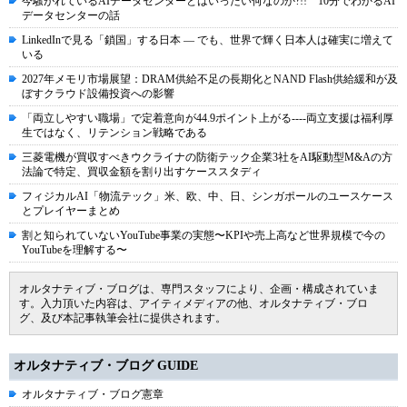
今騒がれているAIデータセンターとはいったい何なのか?!! 10分でわかるAI
データセンターの話
LinkedInで見る「鎖国」する日本 ― でも、世界で輝く日本人は確実に増えて
いる
2027年メモリ市場展望：DRAM供給不足の長期化とNAND Flash供給緩和が及
ぼすクラウド設備投資への影響
「両立しやすい職場」で定着意向が44.9ポイント上がる----両立支援は福利厚
生ではなく、リテンション戦略である
三菱電機が買収すべきウクライナの防衛テック企業3社をAI駆動型M&Aの方
法論で特定、買収金額を割り出すケーススタディ
フィジカルAI「物流テック」米、欧、中、日、シンガポールのユースケース
とプレイヤーまとめ
割と知られていないYouTube事業の実態〜KPIや売上高など世界規模で今の
YouTubeを理解する〜
オルタナティブ・ブログは、専門スタッフにより、企画・構成されていま
す。入力頂いた内容は、アイティメディアの他、オルタナティブ・ブロ
グ、及び本記事執筆会社に提供されます。
オルタナティブ・ブログ GUIDE
オルタナティブ・ブログ憲章