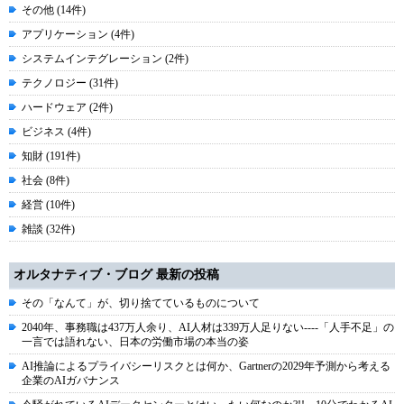
その他 (14件)
アプリケーション (4件)
システムインテグレーション (2件)
テクノロジー (31件)
ハードウェア (2件)
ビジネス (4件)
知財 (191件)
社会 (8件)
経営 (10件)
雑談 (32件)
オルタナティブ・ブログ 最新の投稿
その「なんて」が、切り捨てているものについて
2040年、事務職は437万人余り、AI人材は339万人足りない----「人手不足」の
一言では語れない、日本の労働市場の本当の姿
AI推論によるプライバシーリスクとは何か、Gartnerの2029年予測から考える
企業のAIガバナンス