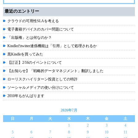
最近のエントリー
クラウドの可用性SLAを考える
電子書籍デバイスのカバー問題について
「出版権」とは何なのか？
Kindleのtwitter連係機能は「引用」として処理されるか
黒Kindleを買ってみた
【訂正】2/16のイベントについて
【お知らせ】「戦略的データマネジメント」翻訳しました
ローリスクハイリターン投資としての特許
ソーシャルメディアの使い分けについて
2010年もがんばります
2026年7月
日
月
火
水
木
金
土
1
2
3
4
5
6
7
8
9
10
11