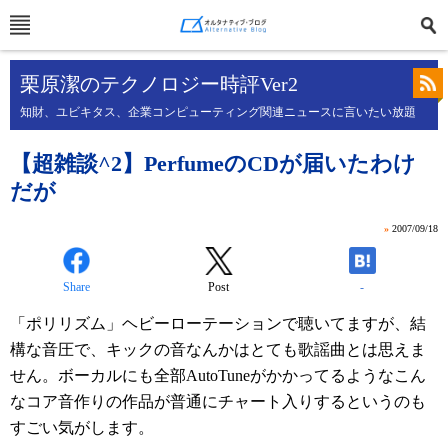
栗原潔のテクノロジー時評Ver2
知財、ユビキタス、企業コンピューティング関連ニュースに言いたい放題
【超雑談^2】PerfumeのCDが届いたわけ
だが
»
2007/09/18
Share
Post
-
「ポリリズム」ヘビーローテーションで聴いてますが、結
構な音圧で、キックの音なんかはとても歌謡曲とは思えま
せん。ボーカルにも全部AutoTuneがかかってるようなこん
なコア音作りの作品が普通にチャート入りするというのも
すごい気がします。