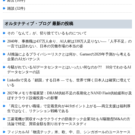
経営 (10件)
雑談 (32件)
オルタナティブ・ブログ 最新の投稿
その「なんて」が、切り捨てているものについて
2040年、事務職は437万人余り、AI人材は339万人足りない----「人手不足」の
一言では語れない、日本の労働市場の本当の姿
AI推論によるプライバシーリスクとは何か、Gartnerの2029年予測から考える
企業のAIガバナンス
今騒がれているAIデータセンターとはいったい何なのか?!! 10分でわかるAI
データセンターの話
LinkedInで見る「鎖国」する日本 ― でも、世界で輝く日本人は確実に増えて
いる
2027年メモリ市場展望：DRAM供給不足の長期化とNAND Flash供給緩和が及
ぼすクラウド設備投資への影響
「両立しやすい職場」で定着意向が44.9ポイント上がる----両立支援は福利厚
生ではなく、リテンション戦略である
三菱電機が買収すべきウクライナの防衛テック企業3社をAI駆動型M&Aの方
法論で特定、買収金額を割り出すケーススタディ
フィジカルAI「物流テック」米、欧、中、日、シンガポールのユースケース