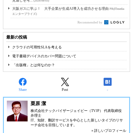
見通しを考...
(2026/08/03)
大阪ガスに学ぶ！ 大手企業が生成AI導入を成功させる理由
PR(ITmedia
エンタープライズ)
Recommended by
最新の投稿
クラウドの可用性SLAを考える
電子書籍デバイスのカバー問題について
「出版権」とは何なのか？
Share
Post
-
栗原 潔
株式会社テックバイザージェイピー（TVJP） 代表取締役
弁理士
IT、知財、翻訳サービスを中心とした新しいタイプのリサ
ーチ会社を目指しています。
» 詳しいプロフィール