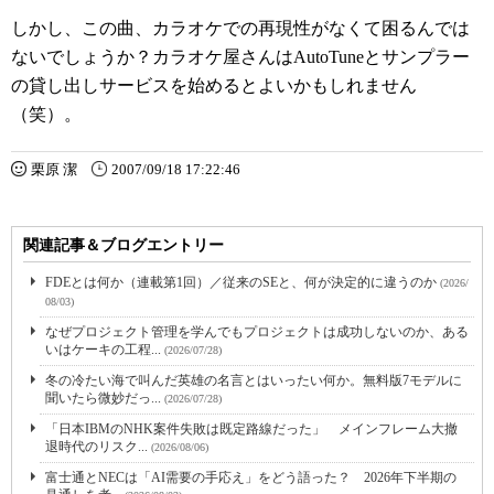
しかし、この曲、カラオケでの再現性がなくて困るんでは
ないでしょうか？カラオケ屋さんはAutoTuneとサンプラー
の貸し出しサービスを始めるとよいかもしれません
（笑）。
栗原 潔
2007/09/18 17:22:46
関連記事＆ブログエントリー
FDEとは何か（連載第1回）／従来のSEと、何が決定的に違うのか
(2026/
08/03)
なぜプロジェクト管理を学んでもプロジェクトは成功しないのか、ある
いはケーキの工程...
(2026/07/28)
冬の冷たい海で叫んだ英雄の名言とはいったい何か。無料版7モデルに
聞いたら微妙だっ...
(2026/07/28)
「日本IBMのNHK案件失敗は既定路線だった」 メインフレーム大撤
退時代のリスク...
(2026/08/06)
富士通とNECは「AI需要の手応え」をどう語った？ 2026年下半期の