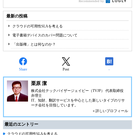
Recommended by
最新の投稿
クラウドの可用性SLAを考える
電子書籍デバイスのカバー問題について
「出版権」とは何なのか？
Share
Post
-
栗原 潔
株式会社テックバイザージェイピー（TVJP） 代表取締役
弁理士
IT、知財、翻訳サービスを中心とした新しいタイプのリサ
ーチ会社を目指しています。
» 詳しいプロフィール
最近のエントリー
クラウドの可用性SLAを考える