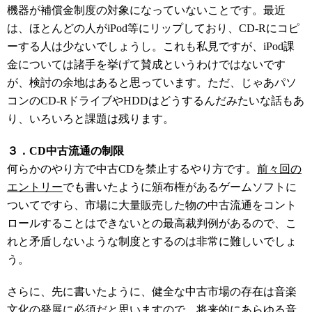
機器が補償金制度の対象になっていないことです。最近
は、ほとんどの人がiPod等にリップしており、CD-Rにコピ
ーする人は少ないでしょうし。これも私見ですが、iPod課
金については諸手を挙げて賛成というわけではないです
が、検討の余地はあると思っています。ただ、じゃあパソ
コンのCD-RドライブやHDDはどうするんだみたいな話もあ
り、いろいろと課題は残ります。
３．CD中古流通の制限
何らかのやり方で中古CDを禁止するやり方です。
前々回の
エントリー
でも書いたように頒布権があるゲームソフトに
ついてですら、市場に大量販売した物の中古流通をコント
ロールすることはできないとの最高裁判例があるので、こ
れと矛盾しないような制度とするのは非常に難しいでしょ
う。
さらに、先に書いたように、健全な中古市場の存在は音楽
文化の発展に必須だと思いますので、将来的にあらゆる音