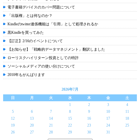
電子書籍デバイスのカバー問題について
「出版権」とは何なのか？
Kindleのtwitter連係機能は「引用」として処理されるか
黒Kindleを買ってみた
【訂正】2/16のイベントについて
【お知らせ】「戦略的データマネジメント」翻訳しました
ローリスクハイリターン投資としての特許
ソーシャルメディアの使い分けについて
2010年もがんばります
2026年7月
日
月
火
水
木
金
土
1
2
3
4
5
6
7
8
9
10
11
12
13
14
15
16
17
18
19
20
21
22
23
24
25
26
27
28
29
30
31