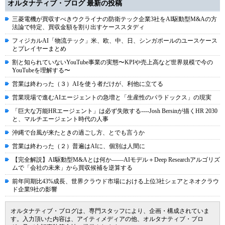
オルタナティブ・ブログ 最新の投稿
三菱電機が買収すべきウクライナの防衛テック企業3社をAI駆動型M&Aの方
法論で特定、買収金額を割り出すケーススタディ
フィジカルAI「物流テック」米、欧、中、日、シンガポールのユースケース
とプレイヤーまとめ
割と知られていないYouTube事業の実態〜KPIや売上高など世界規模で今の
YouTubeを理解する〜
営業は終わった（３）AIを使う者だけが、利他に立てる
営業現場で進むAIエージェントの急増と「生産性のパラドックス」の現実
「巨大な万能HRエージェント」は必ず失敗する----Josh Bersinが描くHR 2030
と、マルチエージェント時代の人事
沖縄で台風が来たときの過ごし方、とでも言うか
営業は終わった（２）普遍はAIに、個別は人間に
【完全解説】AI駆動型M&Aとは何か――AIモデル＋Deep Researchアルゴリズ
ムで「会社の未来」から買収候補を逆算する
前年同期比43%成長、世界クラウド市場における上位3社シェアとネオクラウ
ド企業9社の影響
オルタナティブ・ブログは、専門スタッフにより、企画・構成されていま
す。入力頂いた内容は、アイティメディアの他、オルタナティブ・ブロ