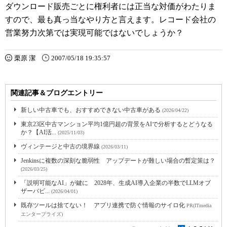
ダウンロード販売ごとに権利者には正当な対価がわたりま
すので、最も真っ当なやり方と言えます。レコード会社の
営業努力次第では実現可能ではないでしょうか？
栗原 潔
2007/05/18 19:35:57
関連記事＆ブログエントリー
新しい中古車でも、おすすめできない中古車がある
(2026/04/22)
東京23区中古マンション平均1億円超の背景をAIで分析するとどうなる
か？【AI活...
(2025/11/03)
ヴィンテージと中古の境界線
(2026/03/11)
Jenkinsに複数の深刻な脆弱性 アップデートが難しい場合の暫定策は？
(2026/03/25)
「説明可能なAI」が鍵に 2028年、生成AI導入企業の半数でLLMオブ
ザーバビ...
(2026/04/01)
既存ツールは捨てない！ アプリ連携で防ぐ情報のサイロ化
PR(ITmedia
エンタープライズ)