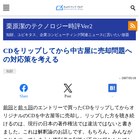
栗原潔のテクノロジー時評Ver2
知財、ユビキタス、企業コンピューティング関連ニュースに言いたい放題
CDをリップしてから中古屋に売却問題へ
の対応策を考える
知財
»
2007/05/18
Share
Post
-
前回
と
前々回
のエントリーで買ったCDをリップしてからオ
リジナルのCDを中古屋等に売却し、リップした方を聴き続
けるのは、現行の日本の著作権法では違法ではないと書き
ました。これは解釈論のお話しです。もちろん、みんなが