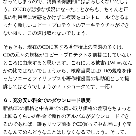
なってしまうので、消費者保護的にはよろしくないでしょ
う。CCCDが悲惨な状況になったことからも、ちゃんと正
規の利用者に迷惑をかけずに複製をコントロールできるま
ったく新しいコピー・プロテクトのアーキテクチャができ
ない限り、この道は取れないでしょう。
そもそも、現在のCDに関する著作権上の問題の多くは、
CDの元々の規格がコピー・プロテクトを前提にしていない
ところに由来すると思います。これによる被害はWinnyなん
かの比ではないでしょうから、検察当局ははCDの規格を作
ったソニーとフィリップスを著作権侵害の幇助犯として提
訴してはどうでしょうか？（ジョークです、一応）
６．充分安い料金でのダウンロード販売
新品CDの価格と中古屋での買い取り価格の差額をちょっと
上回るくらいの料金で新作のアルバムがダウンロードでき
るのであれば、誰もリップ前提でCD買って中古屋にすぐ売
るなんてめんどうなことはしなくなるでしょう。そして、