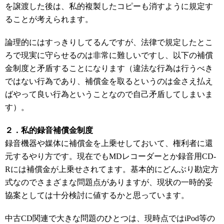
を譲渡した後は、私的複製したコピーも消すように規定す
ることが考えられます。
論理的にはすっきりしてるんですが、法律で規定したとこ
ろで現実に守らせるのは非常に難しいですし、以下の補償
金制度と矛盾することになります（違法な行為は行うべき
ではない行為であり、補償金を取るというのは金さえ払え
ばやって良い行為ということなので自己矛盾してしまいま
す）。
２．私的録音補償金制度
録音機器や媒体に補償金を上乗せしておいて、権利者に還
元するやり方です。現在でもMDレコーダーとか録音用CD-
Rには補償金が上乗せされてます。基本的にどんぶり勘定方
式なのでさまざまな問題点がありますが、現状の一時的妥
協案としては十分検討に値するかと思っています。
中古CD関連で大きな問題のひとつは、現時点ではiPod等の