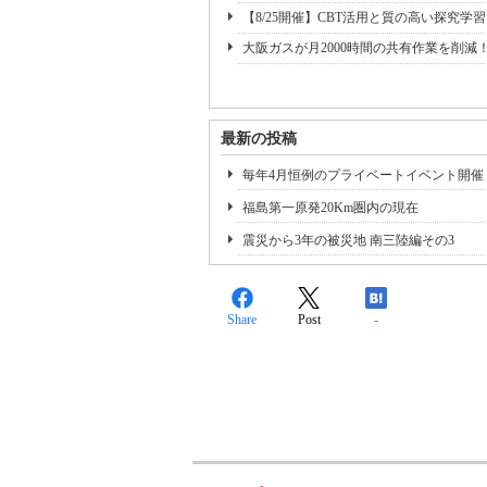
【8/25開催】CBT活用と質の高い探究学
大阪ガスが月2000時間の共有作業を削減
最新の投稿
毎年4月恒例のプライベートイベント開催
福島第一原発20Km圏内の現在
震災から3年の被災地 南三陸編その3
Share
Post
-