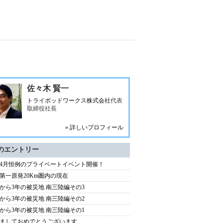
佐々木 賢一
トライポッドワークス株式会社
代表
取締役社長
» 詳しいプロフィール
のエントリー
4月恒例のプライベートイベント開催！
第一原発20Km圏内の現在
から3年の被災地 南三陸編その3
から3年の被災地 南三陸編その2
から3年の被災地 南三陸編その1
ましておめでとうございます