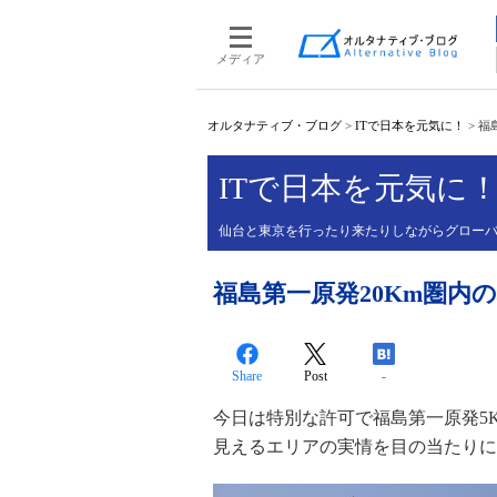
メディア
オルタナティブ・ブログ
>
ITで日本を元気に！
>
福
ITで日本を元気に
仙台と東京を行ったり来たりしながらグローバ
福島第一原発20Km圏内
Share
Post
-
今日は特別な許可で福島第一原発5
見えるエリアの実情を目の当たりに