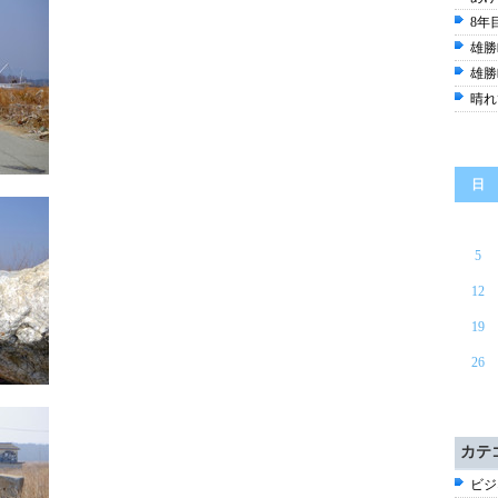
8年
雄勝
雄勝
晴れ
日
5
12
19
26
カテ
ビジ