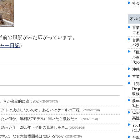
社会 
オル
営業
てる
半前の風景が未だ広がっています。
営業
チャー日記
）
パラ
「巨
Jo
代の
沖縄
営業
【完
De
収候
前年
と、何が決定的に違うのか
(2026/08/03)
3社
クトは成功しないのか、あるいはケーキの工程...
(2026/07/28)
Wo
高性
たい何か。無料版7モデルに聞いたら微妙だっ...
(2026/07/28)
Yo
語った？ 2026年下半期の見通しを考...
(2026/08/03)
に1
に学ぶ、なぜ大規模開発は“燃える”のか
(2026/07/29)
台風