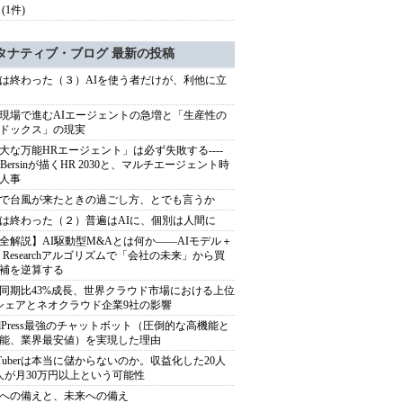
(1件)
タナティブ・ブログ 最新の投稿
は終わった（３）AIを使う者だけが、利他に立
現場で進むAIエージェントの急増と「生産性の
ドックス」の現実
大な万能HRエージェント」は必ず失敗する----
sh Bersinが描くHR 2030と、マルチエージェント時
人事
で台風が来たときの過ごし方、とでも言うか
は終わった（２）普遍はAIに、個別は人間に
全解説】AI駆動型M&Aとは何か――AIモデル＋
ep Researchアルゴリズムで「会社の未来」から買
補を逆算する
同期比43%成長、世界クラウド市場における上位
シェアとネオクラウド企業9社の影響
rdPress最強のチャットボット（圧倒的な高機能と
能、業界最安値）を実現した理由
uTuberは本当に儲からないのか。収益化した20人
人が月30万円以上という可能性
への備えと、未来への備え