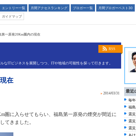
エントリー一覧
月間アクセスランキング
ブロガー一覧
月間ブロガーベスト30
ガイドマップ
島第一原発20Km圏内の現在
！
RSS
ルなITビジネスを展開しつつ、ITや地域の可能性を探って行きます。
の現在
最近
»
2014/03/31
毎年
福島
Km圏に入らせてもらい、福島第一原発の煙突が間近に
震災
震災
してきました。
震災
あけ