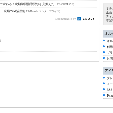
習で変わる！次期学習指導要領を見据えた...
PR(COMPASS)
オル
！ 現場のAI活用術
PR(ITmedia エンタープライズ)
企画
ティ
Recommended by
本記
オル
！
オル
利用
プラ
お問
アイ
プレ
メー
RSS
Twitt