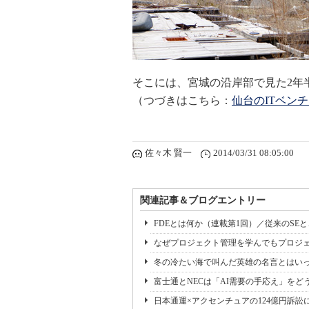
そこには、宮城の沿岸部で見た2年
（つづきはこちら：
仙台のITベン
佐々木 賢一
2014/03/31 08:05:00
関連記事＆ブログエントリー
FDEとは何か（連載第1回）／従来のSE
なぜプロジェクト管理を学んでもプロジェ
冬の冷たい海で叫んだ英雄の名言とはいっ
富士通とNECは「AI需要の手応え」をどう
日本通運×アクセンチュアの124億円訴訟