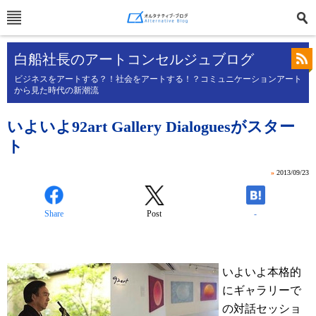
白船社長のアートコンセルジュブログ
ビジネスをアートする？！社会をアートする！？コミュニケーションアート
から見た時代の新潮流
いよいよ92art Gallery Dialoguesがスター
ト
»
2013/09/23
Share
Post
-
いよいよ本格的
にギャラリーで
の対話セッショ