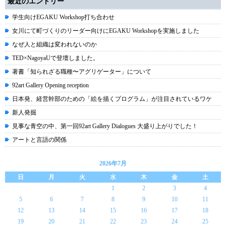
最近のエントリー
学生向けEGAKU Workshop打ち合わせ
女川にて町づくりのリーダー向けにEGAKU Workshopを実施しました
なぜ人と組織は変われないのか
TED×NagoyaUで登壇しました。
著書「知られざる職種〜アグリゲーター」について
92art Gallery Opening reception
日本発、経営幹部のための「絵を描くプログラム」が注目されているワケ
新人発掘
見事な青空の中、第一回92art Gallery Dialogues 大盛り上がりでした！
アートと言語の関係
2026年7月
日
月
火
水
木
金
土
1
2
3
4
5
6
7
8
9
10
11
12
13
14
15
16
17
18
19
20
21
22
23
24
25