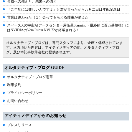
台風への備えと、未来への備え
「ご年配には難しいんですよ」と君が言ったから八月二日は年配記念日
営業は終わった（１）会ってもらえる理由が消えた
スペースXの宇宙AIデータセンター用衛星Starmind（最終的に百万基規模）に
はNVIDIAのVera Rubin NVL72が搭載される！
オルタナティブ・ブログは、専門スタッフにより、企画・構成されていま
す。入力頂いた内容は、アイティメディアの他、オルタナティブ・ブロ
グ、及び本記事執筆会社に提供されます。
オルタナティブ・ブログ GUIDE
オルタナティブ・ブログ憲章
利用規約
プライバシーポリシー
お問い合わせ
アイティメディアからのお知らせ
プレスリリース