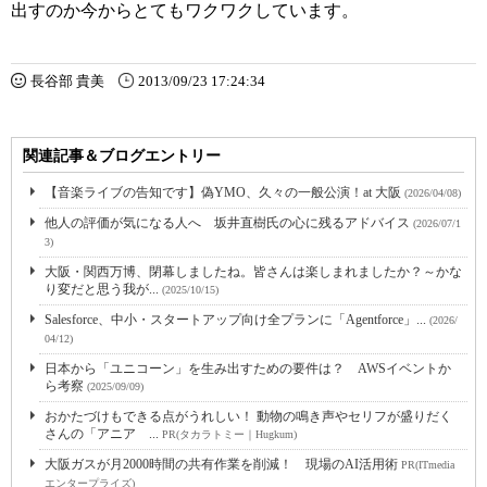
出すのか今からとてもワクワクしています。
長谷部 貴美
2013/09/23 17:24:34
関連記事＆ブログエントリー
【音楽ライブの告知です】偽YMO、久々の一般公演！at 大阪
(2026/04/08)
他人の評価が気になる人へ 坂井直樹氏の心に残るアドバイス
(2026/07/1
3)
大阪・関西万博、閉幕しましたね。皆さんは楽しまれましたか？～かな
り変だと思う我が...
(2025/10/15)
Salesforce、中小・スタートアップ向け全プランに「Agentforce」...
(2026/
04/12)
日本から「ユニコーン」を生み出すための要件は？ AWSイベントか
ら考察
(2025/09/09)
おかたづけもできる点がうれしい！ 動物の鳴き声やセリフが盛りだく
さんの「アニア ...
PR(タカラトミー｜Hugkum)
大阪ガスが月2000時間の共有作業を削減！ 現場のAI活用術
PR(ITmedia
エンタープライズ)