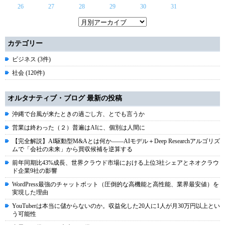
26
27
28
29
30
31
カテゴリー
ビジネス (3件)
社会 (120件)
オルタナティブ・ブログ 最新の投稿
沖縄で台風が来たときの過ごし方、とでも言うか
営業は終わった（２）普遍はAIに、個別は人間に
【完全解説】AI駆動型M&Aとは何か――AIモデル＋Deep Researchアルゴリズ
ムで「会社の未来」から買収候補を逆算する
前年同期比43%成長、世界クラウド市場における上位3社シェアとネオクラウ
ド企業9社の影響
WordPress最強のチャットボット（圧倒的な高機能と高性能、業界最安値）を
実現した理由
YouTuberは本当に儲からないのか。収益化した20人に1人が月30万円以上とい
う可能性