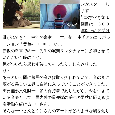
ンがスタートし
ます！
記念すべき
第１
回目は、３００
年以上の間受け
継がれてきた一中節の宗家十二世、都 一中氏とのコラボレ
ーション「音色-OTOIRO」
です。
赤坂の料亭での一中先生の演奏＆レクチャーに参加させて
いただいた時のこと。
気がついたら思わず笑っちゃったり、しんみりした
り・・・
あっという間に敷居の高さは取り払われていて、音の奥に
広がる美しい世界に自然に入っていくことができました。
重要無形文化財一中節の保持者でありながら、今を生きて
いる音楽として、国内外で最先端の感性の要求に応える演
奏活動を続ける一中さん。
そんな一中さんとくにさんのアートがどのような場を創り