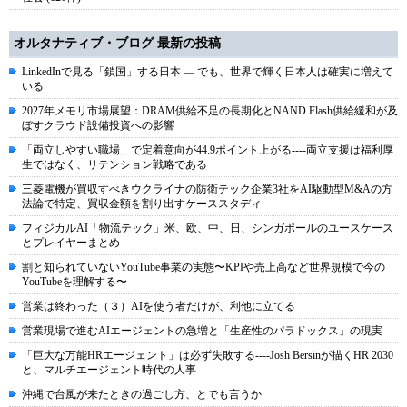
オルタナティブ・ブログ 最新の投稿
LinkedInで見る「鎖国」する日本 ― でも、世界で輝く日本人は確実に増えて
いる
2027年メモリ市場展望：DRAM供給不足の長期化とNAND Flash供給緩和が及
ぼすクラウド設備投資への影響
「両立しやすい職場」で定着意向が44.9ポイント上がる----両立支援は福利厚
生ではなく、リテンション戦略である
三菱電機が買収すべきウクライナの防衛テック企業3社をAI駆動型M&Aの方
法論で特定、買収金額を割り出すケーススタディ
フィジカルAI「物流テック」米、欧、中、日、シンガポールのユースケース
とプレイヤーまとめ
割と知られていないYouTube事業の実態〜KPIや売上高など世界規模で今の
YouTubeを理解する〜
営業は終わった（３）AIを使う者だけが、利他に立てる
営業現場で進むAIエージェントの急増と「生産性のパラドックス」の現実
「巨大な万能HRエージェント」は必ず失敗する----Josh Bersinが描くHR 2030
と、マルチエージェント時代の人事
沖縄で台風が来たときの過ごし方、とでも言うか