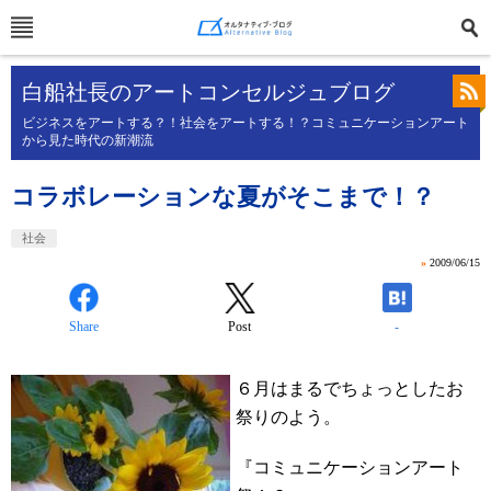
白船社長のアートコンセルジュブログ
ビジネスをアートする？！社会をアートする！？コミュニケーションアート
から見た時代の新潮流
コラボレーションな夏がそこまで！？
社会
»
2009/06/15
Share
Post
-
６月はまるでちょっとしたお
祭りのよう。
『コミュニケーションアート