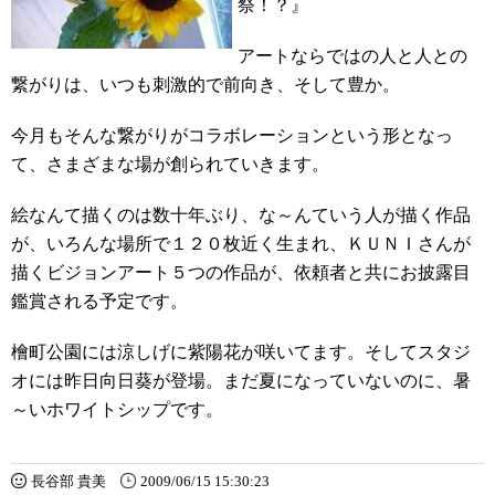
祭！？』
アートならではの人と人との
繋がりは、いつも刺激的で前向き、そして豊か。
今月もそんな繋がりがコラボレーションという形となっ
て、さまざまな場が創られていきます。
絵なんて描くのは数十年ぶり、な～んていう人が描く作品
が、いろんな場所で１２０枚近く生まれ、ＫＵＮＩさんが
描くビジョンアート５つの作品が、依頼者と共にお披露目
鑑賞される予定です。
檜町公園には涼しげに紫陽花が咲いてます。そしてスタジ
オには昨日向日葵が登場。まだ夏になっていないのに、暑
～いホワイトシップです。
長谷部 貴美
2009/06/15 15:30:23