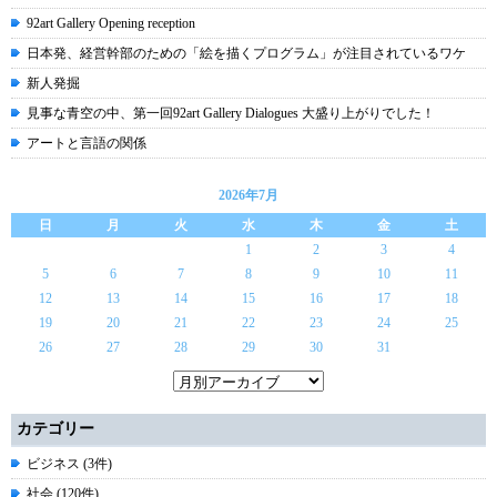
92art Gallery Opening reception
日本発、経営幹部のための「絵を描くプログラム」が注目されているワケ
新人発掘
見事な青空の中、第一回92art Gallery Dialogues 大盛り上がりでした！
アートと言語の関係
2026年7月
日
月
火
水
木
金
土
1
2
3
4
5
6
7
8
9
10
11
12
13
14
15
16
17
18
19
20
21
22
23
24
25
26
27
28
29
30
31
カテゴリー
ビジネス (3件)
社会 (120件)