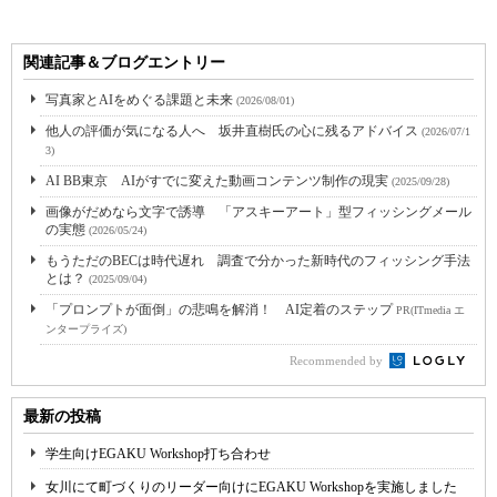
関連記事＆ブログエントリー
写真家とAIをめぐる課題と未来
(2026/08/01)
他人の評価が気になる人へ 坂井直樹氏の心に残るアドバイス
(2026/07/1
3)
AI BB東京 AIがすでに変えた動画コンテンツ制作の現実
(2025/09/28)
画像がだめなら文字で誘導 「アスキーアート」型フィッシングメール
の実態
(2026/05/24)
もうただのBECは時代遅れ 調査で分かった新時代のフィッシング手法
とは？
(2025/09/04)
「プロンプトが面倒」の悲鳴を解消！ AI定着のステップ
PR(ITmedia エ
ンタープライズ)
Recommended by
最新の投稿
学生向けEGAKU Workshop打ち合わせ
女川にて町づくりのリーダー向けにEGAKU Workshopを実施しました