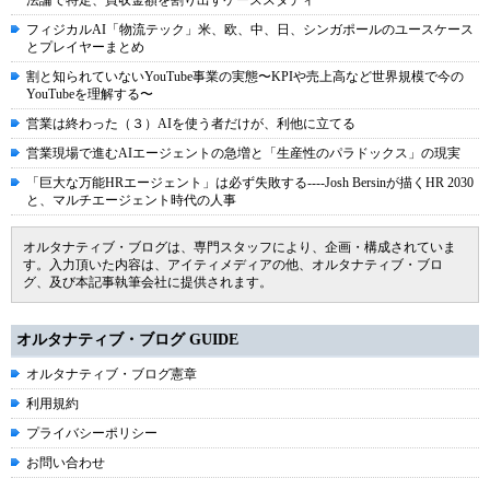
法論で特定、買収金額を割り出すケーススタディ
フィジカルAI「物流テック」米、欧、中、日、シンガポールのユースケース
とプレイヤーまとめ
割と知られていないYouTube事業の実態〜KPIや売上高など世界規模で今の
YouTubeを理解する〜
営業は終わった（３）AIを使う者だけが、利他に立てる
営業現場で進むAIエージェントの急増と「生産性のパラドックス」の現実
「巨大な万能HRエージェント」は必ず失敗する----Josh Bersinが描くHR 2030
と、マルチエージェント時代の人事
オルタナティブ・ブログは、専門スタッフにより、企画・構成されていま
す。入力頂いた内容は、アイティメディアの他、オルタナティブ・ブロ
グ、及び本記事執筆会社に提供されます。
オルタナティブ・ブログ GUIDE
オルタナティブ・ブログ憲章
利用規約
プライバシーポリシー
お問い合わせ