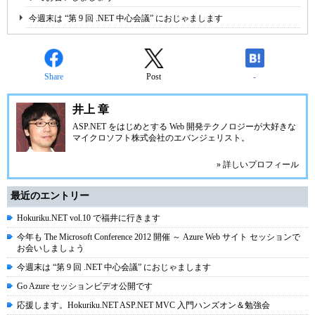
今週末は “第 9 回 .NET 中心会議” におじゃまします
Share
Post
-
井上 章
ASP.NET
をはじめとする Web 開発テクノロジーが大好きな
マイクロソフト株式会社のエバンジェリスト。
» 詳しいプロフィール
最近のエントリー
Hokuriku.NET vol.10 で福井に行きます
今年も The Microsoft Conference 2012 開催 ～ Azure Web サイト セッションで
お会いしましょう
今週末は “第 9 回 .NET 中心会議” におじゃまします
Go Azure セッションビデオ公開です
応援します。Hokuriku.NET ASP.NET MVC 入門ハンズオン＆勉強会