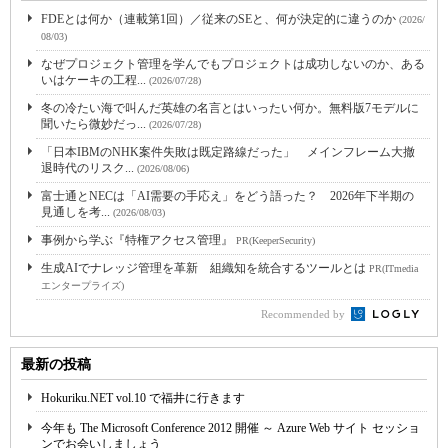
FDEとは何か（連載第1回）／従来のSEと、何が決定的に違うのか
(2026/
08/03)
なぜプロジェクト管理を学んでもプロジェクトは成功しないのか、ある
いはケーキの工程...
(2026/07/28)
冬の冷たい海で叫んだ英雄の名言とはいったい何か。無料版7モデルに
聞いたら微妙だっ...
(2026/07/28)
「日本IBMのNHK案件失敗は既定路線だった」 メインフレーム大撤
退時代のリスク...
(2026/08/06)
富士通とNECは「AI需要の手応え」をどう語った？ 2026年下半期の
見通しを考...
(2026/08/03)
事例から学ぶ『特権アクセス管理』
PR(KeeperSecurity)
生成AIでナレッジ管理を革新 組織知を統合するツールとは
PR(ITmedia
エンタープライズ)
Recommended by
最新の投稿
Hokuriku.NET vol.10 で福井に行きます
今年も The Microsoft Conference 2012 開催 ～ Azure Web サイト セッショ
ンでお会いしましょう