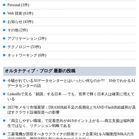
Personal (1件)
Web 技術 (61件)
お知らせ (43件)
その他 (2件)
アプリケーション (2件)
テクノロジー (53件)
ネットワーキング (6件)
オルタナティブ・ブログ 最新の投稿
今騒がれているAIデータセンターとはいったい何なのか?!! 10分でわかるAI
データセンターの話
LinkedInで見る「鎖国」する日本 ― でも、世界で輝く日本人は確実に増えて
いる
2027年メモリ市場展望：DRAM供給不足の長期化とNAND Flash供給緩和が及
ぼすクラウド設備投資への影響
「両立しやすい職場」で定着意向が44.9ポイント上がる----両立支援は福利厚
生ではなく、リテンション戦略である
三菱電機が買収すべきウクライナの防衛テック企業3社をAI駆動型M&Aの方