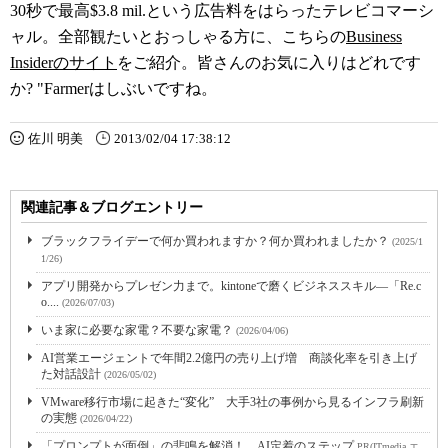
30秒で最高$3.8 mil.という広告料をはらったテレビコマーシ
ャル。全部観たいとおっしゃる方に、こちらの
Business
Insiderのサイト
をご紹介。皆さんのお気に入りはどれです
か? "Farmerはしぶいですね。
佐川 明美
2013/02/04 17:38:12
関連記事＆ブログエントリー
ブラックフライデーで何か買われますか？何か買われましたか？
(2025/1
1/26)
アプリ開発からプレゼン力まで。kintoneで磨くビジネススキル―「Re.c
o....
(2026/07/03)
いま家に必要な家電？不要な家電？
(2026/04/06)
AI営業エージェントで年間2.2億円の売り上げ増 商談化率を引き上げ
た対話設計
(2026/05/02)
VMware移行市場に起きた“変化” 大手3社の事例から見るインフラ刷新
の実態
(2026/04/22)
「プロンプトが面倒」の悲鳴を解消！ AI定着のステップ
PR(ITmedia エ