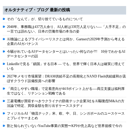
オルタナティブ・ブログ 最新の投稿
その「なんて」が、切り捨てているものについて
2040年、事務職は437万人余り、AI人材は339万人足りない----「人手不足」の
一言では語れない、日本の労働市場の本当の姿
AI推論によるプライバシーリスクとは何か、Gartnerの2029年予測から考える
企業のAIガバナンス
今騒がれているAIデータセンターとはいったい何なのか?!! 10分でわかるAI
データセンターの話
LinkedInで見る「鎖国」する日本 ― でも、世界で輝く日本人は確実に増えて
いる
2027年メモリ市場展望：DRAM供給不足の長期化とNAND Flash供給緩和が及
ぼすクラウド設備投資への影響
「両立しやすい職場」で定着意向が44.9ポイント上がる----両立支援は福利厚
生ではなく、リテンション戦略である
三菱電機が買収すべきウクライナの防衛テック企業3社をAI駆動型M&Aの方
法論で特定、買収金額を割り出すケーススタディ
フィジカルAI「物流テック」米、欧、中、日、シンガポールのユースケース
とプレイヤーまとめ
割と知られていないYouTube事業の実態〜KPIや売上高など世界規模で今の