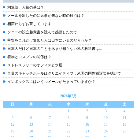
桐箪笥、人気の基は？
メールを出したのに返事が来ない時の対応は？
相変わらずお茶しています
ソニーの設立趣意書を読んで感動したので
甲冑をこれだけ集めた人は日本にいるのだろうか？
日本人だけど日本のことをあまり知らない私の教科書は...
着物とコスプレの関係は？
ストレスフリーのオフィスと水屋
言葉のキャッチボールはクリエイティブ：米国の同性婚訴訟を聴いて
インボックスにはいくつメールがたまっていますか？
2026年7月
日
月
火
水
木
金
土
1
2
3
4
5
6
7
8
9
10
11
12
13
14
15
16
17
18
19
20
21
22
23
24
25