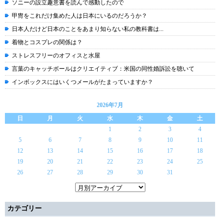
ソニーの設立趣意書を読んで感動したので
甲冑をこれだけ集めた人は日本にいるのだろうか？
日本人だけど日本のことをあまり知らない私の教科書は...
着物とコスプレの関係は？
ストレスフリーのオフィスと水屋
言葉のキャッチボールはクリエイティブ：米国の同性婚訴訟を聴いて
インボックスにはいくつメールがたまっていますか？
2026年7月
日
月
火
水
木
金
土
1
2
3
4
5
6
7
8
9
10
11
12
13
14
15
16
17
18
19
20
21
22
23
24
25
26
27
28
29
30
31
カテゴリー