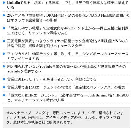
LinkedInで見る「鎖国」する日本 ― でも、世界で輝く日本人は確実に増えて
いる
2027年メモリ市場展望：DRAM供給不足の長期化とNAND Flash供給緩和が及
ぼすクラウド設備投資への影響
「両立しやすい職場」で定着意向が44.9ポイント上がる----両立支援は福利厚
生ではなく、リテンション戦略である
三菱電機が買収すべきウクライナの防衛テック企業3社をAI駆動型M&Aの方
法論で特定、買収金額を割り出すケーススタディ
フィジカルAI「物流テック」米、欧、中、日、シンガポールのユースケース
とプレイヤーまとめ
割と知られていないYouTube事業の実態〜KPIや売上高など世界規模で今の
YouTubeを理解する〜
営業は終わった（３）AIを使う者だけが、利他に立てる
営業現場で進むAIエージェントの急増と「生産性のパラドックス」の現実
「巨大な万能HRエージェント」は必ず失敗する----Josh Bersinが描くHR 2030
と、マルチエージェント時代の人事
オルタナティブ・ブログは、専門スタッフにより、企画・構成されていま
す。入力頂いた内容は、アイティメディアの他、オルタナティブ・ブロ
グ、及び本記事執筆会社に提供されます。