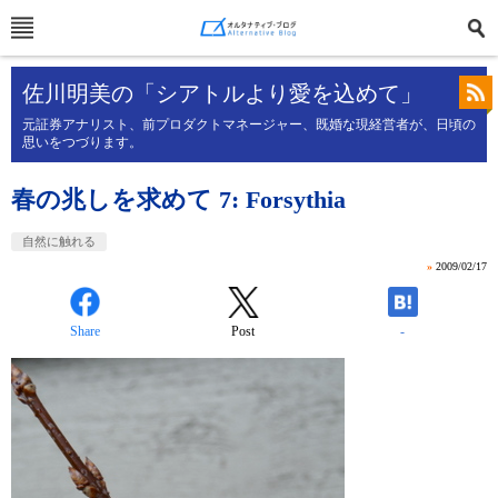
佐川明美の「シアトルより愛を込めて」
元証券アナリスト、前プロダクトマネージャー、既婚な現経営者が、日頃の
思いをつづります。
春の兆しを求めて 7: Forsythia
自然に触れる
»
2009/02/17
Share
Post
-