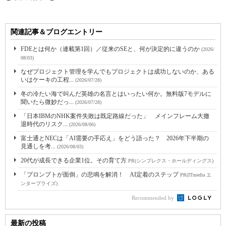
関連記事＆ブログエントリー
FDEとは何か（連載第1回）／従来のSEと、何が決定的に違うのか
(2026/
08/03)
なぜプロジェクト管理を学んでもプロジェクトは成功しないのか、ある
いはケーキの工程...
(2026/07/28)
冬の冷たい海で叫んだ英雄の名言とはいったい何か。無料版7モデルに
聞いたら微妙だっ...
(2026/07/28)
「日本IBMのNHK案件失敗は既定路線だった」 メインフレーム大撤
退時代のリスク...
(2026/08/06)
富士通とNECは「AI需要の手応え」をどう語った？ 2026年下半期の
見通しを考...
(2026/08/03)
20代が成長できる企業1位。その育て方
PR(シンプレクス・ホールディングス)
「プロンプトが面倒」の悲鳴を解消！ AI定着のステップ
PR(ITmedia エ
ンタープライズ)
Recommended by
最新の投稿