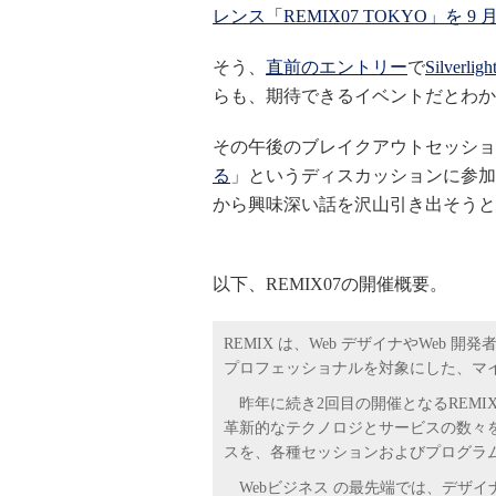
レンス「REMIX07 TOKYO」を 9 
そう、
直前のエントリー
で
Silve
らも、期待できるイベントだとわか
その午後のブレイクアウトセッシ
る
」というディスカッションに参加
から興味深い話を沢山引き出そうと
以下、REMIX07の開催概要。
REMIX は、Web デザイナやWeb
プロフェッショナルを対象にした、マイ
昨年に続き2回目の開催となるREMIX07 TOKY
革新的なテクノロジとサービスの数々
スを、各種セッションおよびプログラ
Webビジネス の最先端では、デザ