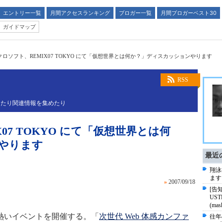
エントリー一覧
月間アクセスランキング
ブロガー一覧
月間ブロガーベスト30
ガイドマップ
クロソフト、REMIX07 TOKYO にて「仮想世界とは何か？」ディスカッションやります
RSS
えたり関連情報を集めたり
07 TOKYO にて「仮想世界とは何
やります
最近
翔泳
ます
»
2007/09/18
[告
US
(ma
が熱いイベントを開催する。「
次世代 Web 体感カンファ
往年の