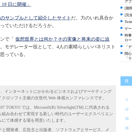
アプ
月 19 日に開催」
[期
[完
rlightのサンプルとして紹介したサイト
だ。力のいれ具合か
Tw
っていただけるだろうか。
ゲー
時事
ョンで「
仮想世界とは何か？その実像と将来の姿に迫
ロー
。モデレーター役として、4人の素晴らしいパネリスト
「デ
関心
思っている。
「ラ
日
 開発者、インターネットにかかわるビジネスおよびマーケティング
クロソフト主催の次世代 Web 体感カンファレンスです。
5
O では、Microsoft(R) Silverlight(TM) に代表される
12
を組み合わせて実現する新しい時代のユーザーエクスペリエン
19
ムにて体感する場を用意いたします。
26
イナと開発者、広告主と出版者、ソフトウェアとサービス、メ