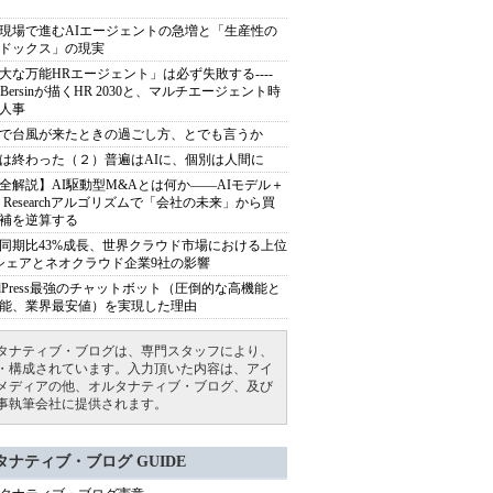
現場で進むAIエージェントの急増と「生産性の
ドックス」の現実
大な万能HRエージェント」は必ず失敗する----
sh Bersinが描くHR 2030と、マルチエージェント時
人事
で台風が来たときの過ごし方、とでも言うか
は終わった（２）普遍はAIに、個別は人間に
全解説】AI駆動型M&Aとは何か――AIモデル＋
ep Researchアルゴリズムで「会社の未来」から買
補を逆算する
同期比43%成長、世界クラウド市場における上位
シェアとネオクラウド企業9社の影響
rdPress最強のチャットボット（圧倒的な高機能と
能、業界最安値）を実現した理由
タナティブ・ブログは、専門スタッフにより、
・構成されています。入力頂いた内容は、アイ
メディアの他、オルタナティブ・ブログ、及び
事執筆会社に提供されます。
タナティブ・ブログ GUIDE