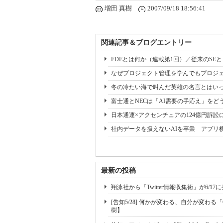
増田 真樹
2007/09/18 18:56:41
関連記事＆ブログエントリー
FDEとは何か（連載第1回）／従来のSE
なぜプロジェクト管理を学んでもプロジェ
冬の冷たい海で叫んだ英雄の名言とはいっ
富士通とNECは「AI需要の手応え」をどう
日本通運×アクセンチュアの124億円訴訟
社内データを扱えないAIを卒業 アプリ
最新の投稿
翔泳社から「Twitter情報収集術」が6/
[告知5/28] 何かが変わる、自分が変わる「Chan
樹】