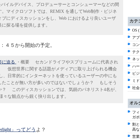
とモバイルデバイス、プロデューサーとコンシューマーなどの間
マイクロソフトでは、REMIX を通してWeb制作・ビジネ
ブにディスカッションをし、Web におけるより良いユーザ
カテ
共に探る場を提供します。
OS 
アプ
：４５から開始の予定。
コン
テク
ネッ
姿に迫る
・概要 セカンドライフやスプリュームに代表され
ハー
、 仮想世界に関する話題がメディアに取り上げられる機会
ビジ
し、日常的にインターネットを使っているユーザーの中にも
ミド
たことが無い方が多いのではないでしょうか？ もしそう
社会 
か？ このディスカッションでは、気鋭のパネリスト4名が、
様々な観点から鋭く抉り出します。
オル
フィ
ガポ
割と
rlight」ってどう
よ？
高な
営業