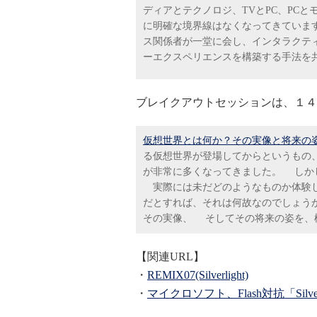
ディアとテクノロジ、TVとPC、PC
に明確な境界線はなくなってきています。
ス関係者が一堂に会し、インタラクティ
ーエクスペリエンスを構築する手法を
ブレイクアウトセッションは、１４
仮想世界とは何か？その実像と将来の
る仮想世界が登場してからというもの
が非常に多くなってきました。 しか
実際には未だどのようなものか体験し
だとすれば、それは何故なのでしょう
その実像、 そしてその将来の姿を、
【関連URL】
・
REMIX07(Silverlight)
・
マイクロソフト、Flash対抗「Silve