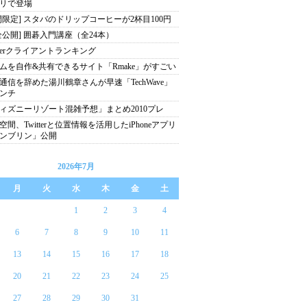
リで登場
間限定] スタバのドリップコーヒーが2杯目100円
全公開] 囲碁入門講座（全24本）
itterクライアントランキング
ムを自作&共有できるサイト「Rmake」がすごい
通信を辞めた湯川鶴章さんが早速「TechWave」
ンチ
ィズニーリゾート混雑予想」まとめ2010プレ
空間、Twitterと位置情報を活用したiPhoneアプリ
ンブリン」公開
2026年7月
月
火
水
木
金
土
1
2
3
4
6
7
8
9
10
11
13
14
15
16
17
18
20
21
22
23
24
25
27
28
29
30
31