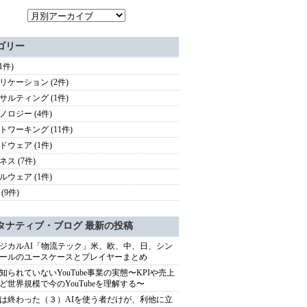
ゴリー
(1件)
リケーション (2件)
サルティング (1件)
ノロジー (4件)
トワーキング (11件)
ドウェア (1件)
ネス (7件)
ルウェア (1件)
(9件)
タナティブ・ブログ 最新の投稿
ジカルAI「物流テック」米、欧、中、日、シン
ールのユースケースとプレイヤーまとめ
知られていないYouTube事業の実態〜KPIや売上
ど世界規模で今のYouTubeを理解する〜
は終わった（３）AIを使う者だけが、利他に立