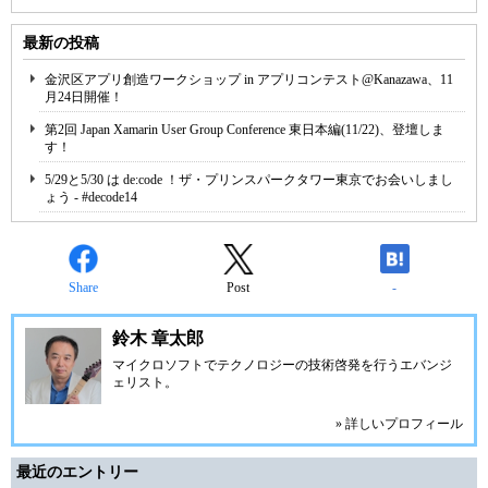
最新の投稿
金沢区アプリ創造ワークショップ in アプリコンテスト@Kanazawa、11
月24日開催！
第2回 Japan Xamarin User Group Conference 東日本編(11/22)、登壇しま
す！
5/29と5/30 は de:code ！ザ・プリンスパークタワー東京でお会いしまし
ょう - #decode14
Share
Post
-
鈴木 章太郎
マイクロソフトでテクノロジーの技術啓発を行うエバンジ
ェリスト。
» 詳しいプロフィール
最近のエントリー