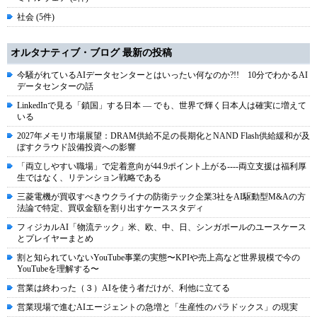
社会 (5件)
オルタナティブ・ブログ 最新の投稿
今騒がれているAIデータセンターとはいったい何なのか?!! 10分でわかるAI
データセンターの話
LinkedInで見る「鎖国」する日本 ― でも、世界で輝く日本人は確実に増えて
いる
2027年メモリ市場展望：DRAM供給不足の長期化とNAND Flash供給緩和が及
ぼすクラウド設備投資への影響
「両立しやすい職場」で定着意向が44.9ポイント上がる----両立支援は福利厚
生ではなく、リテンション戦略である
三菱電機が買収すべきウクライナの防衛テック企業3社をAI駆動型M&Aの方
法論で特定、買収金額を割り出すケーススタディ
フィジカルAI「物流テック」米、欧、中、日、シンガポールのユースケース
とプレイヤーまとめ
割と知られていないYouTube事業の実態〜KPIや売上高など世界規模で今の
YouTubeを理解する〜
営業は終わった（３）AIを使う者だけが、利他に立てる
営業現場で進むAIエージェントの急増と「生産性のパラドックス」の現実