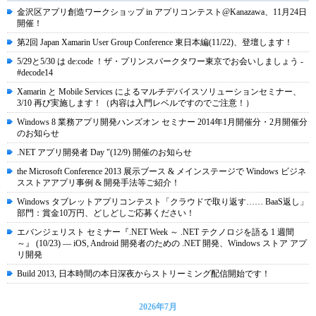
金沢区アプリ創造ワークショップ in アプリコンテスト@Kanazawa、11月24日
開催！
第2回 Japan Xamarin User Group Conference 東日本編(11/22)、登壇します！
5/29と5/30 は de:code ！ザ・プリンスパークタワー東京でお会いしましょう -
#decode14
Xamarin と Mobile Services によるマルチデバイスソリューションセミナー、
3/10 再び実施します！（内容は入門レベルですのでご注意！）
Windows 8 業務アプリ開発ハンズオン セミナー 2014年1月開催分・2月開催分
のお知らせ
.NET アプリ開発者 Day "(12/9) 開催のお知らせ
the Microsoft Conference 2013 展示ブース & メインステージで Windows ビジネ
スストアアプリ事例 & 開発手法等ご紹介！
Windows タブレットアプリコンテスト「クラウドで取り返す…… BaaS返し」
部門：賞金10万円、どしどしご応募ください！
エバンジェリスト セミナー『.NET Week ～ .NET テクノロジを語る 1 週間
～』 (10/23) ― iOS, Android 開発者のための .NET 開発、Windows ストア アプ
リ開発
Build 2013, 日本時間の本日深夜からストリーミング配信開始です！
2026年7月