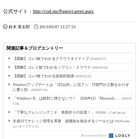
公式サイト：
http://cod.ms/Pages/career.aspx
鈴木 章太郎
2013/05/07 13:27:53
関連記事＆ブログエントリー
【図解】コレ1枚でわかるクラウドネイティブ
(2026/05/27)
【図解】コレ１枚でわかるソブリン・クラウド
(2026/02/05)
【図解】コレ1枚でわかる技術的負債
(2026/05/22)
Windowsアップデートは「3日以内」に完了へ IT部門が工数をかけず
に乗り切...
(2026/07/15)
「Windows+R」は絶対に押さないで！ 2026年Q1「Microsoft」...
(2026/0
7/26)
「丁寧なクレンジングこそ、美肌作りの近道！」
PR(DHC｜CanCam.jp)
生成AIでナレッジ管理を革新 組織知を統合するツールとは
PR(ITmedia
エンタープライズ)
Recommended by