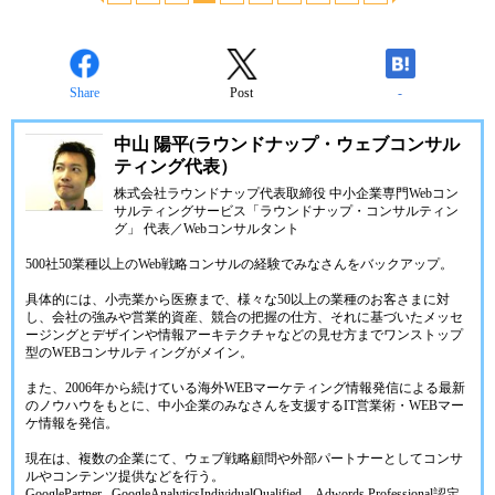
Share
Post
-
中山 陽平(ラウンドナップ・ウェブコンサル
ティング代表）
株式会社ラウンドナップ代表取締役 中小企業専門Webコン
サルティングサービス「ラウンドナップ・コンサルティン
グ」 代表／Webコンサルタント
500社50業種以上のWeb戦略コンサルの経験でみなさんをバックアップ。
具体的には、小売業から医療まで、様々な50以上の業種のお客さまに対
し、会社の強みや営業的資産、競合の把握の仕方、それに基づいたメッセ
ージングとデザインや情報アーキテクチャなどの見せ方までワンストップ
型のWEBコンサルティングがメイン。
また、2006年から続けている海外WEBマーケティング情報発信による最新
のノウハウをもとに、中小企業のみなさんを支援するIT営業術・WEBマー
ケ情報を発信。
現在は、複数の企業にて、ウェブ戦略顧問や外部パートナーとしてコンサ
ルやコンテンツ提供などを行う。
GooglePartner , GoogleAnalyticsIndividualQualified、Adwords Professional認定