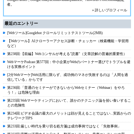
者。
» 詳しいプロフィール
最近のエントリー
[Webツール]Googlebot クロールリミットテストツール(2MB)
【Webツール】AIクローラーアクセス診断・チェッカー（検索機能・学習用
など）
第238回:【前編】Webコンサルが考える"読書"（文章読解の普遍的重要性）
WebマーケPodcast 第577回：中小企業がWebのパートナー選びでトラブルを避
ける実務ポイント
[2分Webマーケ]Web活用に限らず、成功例のマネが失敗するのは「人間を過
信している」からです
第236回:「普通のセミナーができないからWebセミナー（Webinar）をやろ
う！」は危険な理由
第235回:Webマーケティングにおいて、誰かのテクニック論を拾い食いするこ
との危険性
第234回:ビデオ会議の最大のメリットは顔が見えることではない...実践からの
テレワークTIPS
第233回:厳しい時代を乗り切る処方箋は成功事例ではなく「失敗事例」