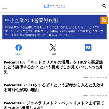
中小企業のIT営業戦略術
中小企業がITを活用して売り上げにつなげるにはどうしたらいいか？WEB
マーケティングとWEB戦略コンサル実績350社50業種以上の実績とノウハウ
で、海外の最先端情報を中心に、噛み砕いてご紹介。
Share
Post
-
Podcast #168 「ネットとリアルの活用」を HPから実店舗
にどう誘導するか？ という視点でしか見ていないのは損
失
2023/02/13
Comment(0)
Podcast #167 SEOをするぞ！という思考から入ると失敗す
る可能性が高い理由
2023/02/10
Comment(0)
Podcast #166 ジェネラリスト？スペシャリスト？まず育て
るべきは"橋渡し人材"