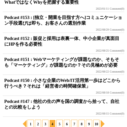
WhatではなくWhyを把握する重要性
2023/01/11
Comment(0)
Podcast #153 : [独立・開業を目指す方へ]コミュニケーショ
ン手段選びは即ち、お客さんの選別作業
2022/08/29
Comment(0)
Podcast #152 : 販促と採用は表裏一体、中小企業が真面目
にHPを作る必要性
2022/08/25
Comment(0)
Podcast #151 : Webマーケティングが課題なのか、そもそ
も「マーケティング」が課題なのか？その見極めが必要
2022/08/22
Comment(0)
Podcast #150 : 小さな企業のWeb/IT活用第一歩はどこから
行うべき？それは「経営者の時間確保策」
2022/08/18
Comment(0)
Podcast #147 : 他社の生の声を国の調査から拾って、自社
との比較をしよう
2022/08/15
Comment(0)
1
2
3
4
5
6
7
8
9
10