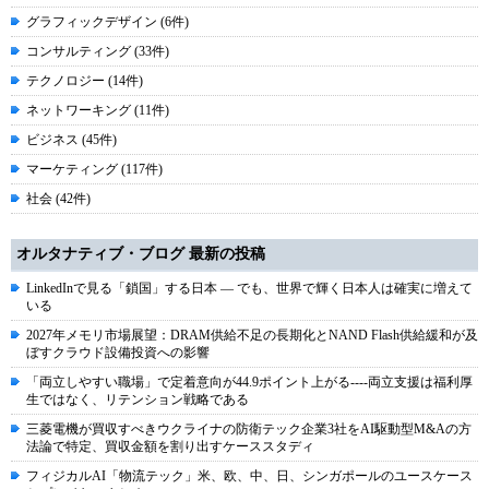
グラフィックデザイン (6件)
コンサルティング (33件)
テクノロジー (14件)
ネットワーキング (11件)
ビジネス (45件)
マーケティング (117件)
社会 (42件)
オルタナティブ・ブログ 最新の投稿
LinkedInで見る「鎖国」する日本 ― でも、世界で輝く日本人は確実に増えて
いる
2027年メモリ市場展望：DRAM供給不足の長期化とNAND Flash供給緩和が及
ぼすクラウド設備投資への影響
「両立しやすい職場」で定着意向が44.9ポイント上がる----両立支援は福利厚
生ではなく、リテンション戦略である
三菱電機が買収すべきウクライナの防衛テック企業3社をAI駆動型M&Aの方
法論で特定、買収金額を割り出すケーススタディ
フィジカルAI「物流テック」米、欧、中、日、シンガポールのユースケース