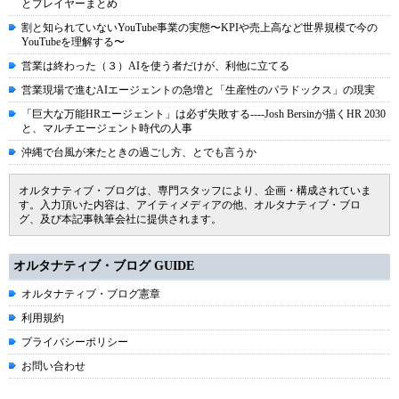
とプレイヤーまとめ
割と知られていないYouTube事業の実態〜KPIや売上高など世界規模で今の
YouTubeを理解する〜
営業は終わった（３）AIを使う者だけが、利他に立てる
営業現場で進むAIエージェントの急増と「生産性のパラドックス」の現実
「巨大な万能HRエージェント」は必ず失敗する----Josh Bersinが描くHR 2030
と、マルチエージェント時代の人事
沖縄で台風が来たときの過ごし方、とでも言うか
オルタナティブ・ブログは、専門スタッフにより、企画・構成されていま
す。入力頂いた内容は、アイティメディアの他、オルタナティブ・ブロ
グ、及び本記事執筆会社に提供されます。
オルタナティブ・ブログ GUIDE
オルタナティブ・ブログ憲章
利用規約
プライバシーポリシー
お問い合わせ