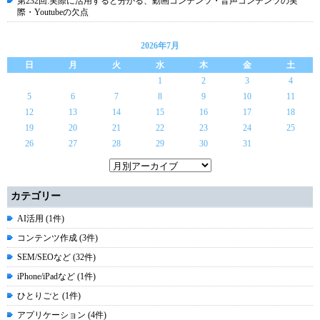
第232回:実際に活用すると分かる、動画コンテンツ・音声コンテンツの実
際・Youtubeの欠点
2026年7月
日
月
火
水
木
金
土
1
2
3
4
5
6
7
8
9
10
11
12
13
14
15
16
17
18
19
20
21
22
23
24
25
26
27
28
29
30
31
カテゴリー
AI活用 (1件)
コンテンツ作成 (3件)
SEM/SEOなど (32件)
iPhone/iPadなど (1件)
ひとりごと (1件)
アプリケーション (4件)