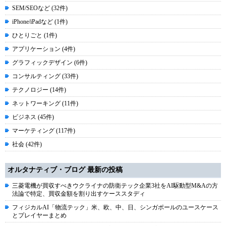
SEM/SEOなど (32件)
iPhone/iPadなど (1件)
ひとりごと (1件)
アプリケーション (4件)
グラフィックデザイン (6件)
コンサルティング (33件)
テクノロジー (14件)
ネットワーキング (11件)
ビジネス (45件)
マーケティング (117件)
社会 (42件)
オルタナティブ・ブログ 最新の投稿
三菱電機が買収すべきウクライナの防衛テック企業3社をAI駆動型M&Aの方
法論で特定、買収金額を割り出すケーススタディ
フィジカルAI「物流テック」米、欧、中、日、シンガポールのユースケース
とプレイヤーまとめ