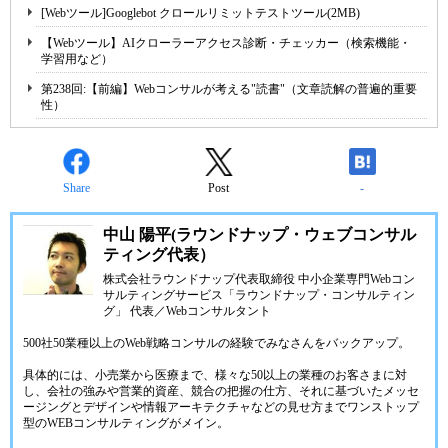
[Webツール]Googlebot クロールリミットテストツール(2MB)
【Webツール】AIクローラーアクセス診断・チェッカー（検索機能・
学習用など）
第238回:【前編】Webコンサルが考える"読書"（文章読解の普遍的重要
性）
Share
Post
-
中山 陽平(ラウンドナップ・ウェブコンサル
ティング代表）
株式会社ラウンドナップ代表取締役 中小企業専門Webコン
サルティングサービス「ラウンドナップ・コンサルティン
グ」 代表／Webコンサルタント
500社50業種以上のWeb戦略コンサルの経験でみなさんをバックアップ。
具体的には、小売業から医療まで、様々な50以上の業種のお客さまに対
し、会社の強みや営業的資産、競合の把握の仕方、それに基づいたメッセ
ージングとデザインや情報アーキテクチャなどの見せ方までワンストップ
型のWEBコンサルティングがメイン。