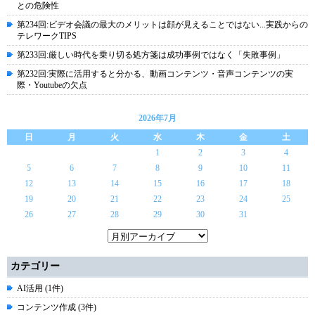
との危険性
第234回:ビデオ会議の最大のメリットは顔が見えることではない...実践からの
テレワークTIPS
第233回:厳しい時代を乗り切る処方箋は成功事例ではなく「失敗事例」
第232回:実際に活用すると分かる、動画コンテンツ・音声コンテンツの実
際・Youtubeの欠点
2026年7月
日
月
火
水
木
金
土
1
2
3
4
5
6
7
8
9
10
11
12
13
14
15
16
17
18
19
20
21
22
23
24
25
26
27
28
29
30
31
カテゴリー
AI活用 (1件)
コンテンツ作成 (3件)