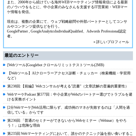
また、2006年から続けている海外WEBマーケティング情報発信による最新
のノウハウをもとに、中小企業のみなさんを支援するIT営業術・WEBマー
ケ情報を発信。
現在は、複数の企業にて、ウェブ戦略顧問や外部パートナーとしてコンサ
ルやコンテンツ提供などを行う。
GooglePartner , GoogleAnalyticsIndividualQualified、Adwords Professional認定
者。
» 詳しいプロフィール
最近のエントリー
[Webツール]Googlebot クロールリミットテストツール(2MB)
【Webツール】AIクローラーアクセス診断・チェッカー（検索機能・学習用
など）
第238回:【前編】Webコンサルが考える"読書"（文章読解の普遍的重要性）
WebマーケPodcast 第577回：中小企業がWebのパートナー選びでトラブルを避
ける実務ポイント
[2分Webマーケ]Web活用に限らず、成功例のマネが失敗するのは「人間を過
信している」からです
第236回:「普通のセミナーができないからWebセミナー（Webinar）をやろ
う！」は危険な理由
第235回:Webマーケティングにおいて、誰かのテクニック論を拾い食いするこ