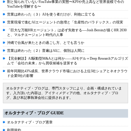
割と知られていないYouTube事業の実態〜KPIや売上高など世界規模で今の
YouTubeを理解する〜
営業は終わった（３）AIを使う者だけが、利他に立てる
営業現場で進むAIエージェントの急増と「生産性のパラドックス」の現実
「巨大な万能HRエージェント」は必ず失敗する----Josh Bersinが描くHR 2030
と、マルチエージェント時代の人事
沖縄で台風が来たときの過ごし方、とでも言うか
営業は終わった（２）普遍はAIに、個別は人間に
【完全解説】AI駆動型M&Aとは何か――AIモデル＋Deep Researchアルゴリズ
ムで「会社の未来」から買収候補を逆算する
前年同期比43%成長、世界クラウド市場における上位3社シェアとネオクラウ
ド企業9社の影響
オルタナティブ・ブログは、専門スタッフにより、企画・構成されていま
す。入力頂いた内容は、アイティメディアの他、オルタナティブ・ブロ
グ、及び本記事執筆会社に提供されます。
オルタナティブ・ブログ GUIDE
オルタナティブ・ブログ憲章
利用規約