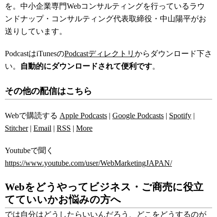
を。中小企業専門Webコンサルティングを行っているラウ
ンドナップ・コンサルティング代表取締役・中山陽平がお
送りしています。
PodcastはiTunesの
Podcastディレクトリ
からダウンロード下さ
い。
自動的にダウンロードされて便利です
。
その他の配信はこちら
Webで購読する
Apple Podcasts
|
Google Podcasts
|
Spotify
|
Stitcher
|
Email
|
RSS
|
More
Youtubeで聞く
https://www.youtube.com/user/WebMarketingJAPAN/
Webをどうやってビジネス・ご商売に役立
てていいかお悩みの方へ
では自分はどうしたらいいんだろう、どこをどうするのが