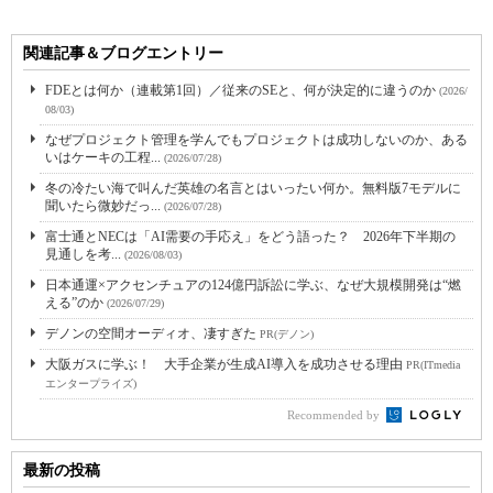
関連記事＆ブログエントリー
FDEとは何か（連載第1回）／従来のSEと、何が決定的に違うのか
(2026/
08/03)
なぜプロジェクト管理を学んでもプロジェクトは成功しないのか、ある
いはケーキの工程...
(2026/07/28)
冬の冷たい海で叫んだ英雄の名言とはいったい何か。無料版7モデルに
聞いたら微妙だっ...
(2026/07/28)
富士通とNECは「AI需要の手応え」をどう語った？ 2026年下半期の
見通しを考...
(2026/08/03)
日本通運×アクセンチュアの124億円訴訟に学ぶ、なぜ大規模開発は“燃
える”のか
(2026/07/29)
デノンの空間オーディオ、凄すぎた
PR(デノン)
大阪ガスに学ぶ！ 大手企業が生成AI導入を成功させる理由
PR(ITmedia
エンタープライズ)
Recommended by
最新の投稿