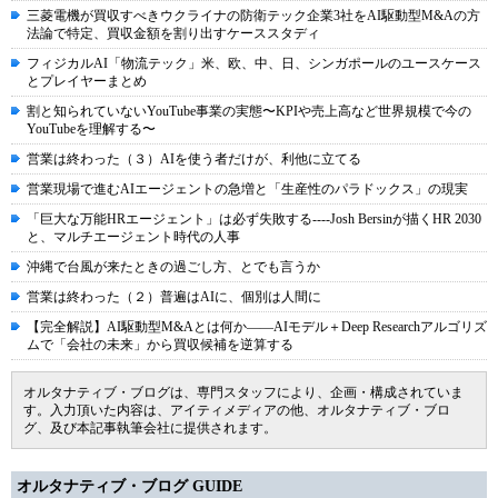
三菱電機が買収すべきウクライナの防衛テック企業3社をAI駆動型M&Aの方
法論で特定、買収金額を割り出すケーススタディ
フィジカルAI「物流テック」米、欧、中、日、シンガポールのユースケース
とプレイヤーまとめ
割と知られていないYouTube事業の実態〜KPIや売上高など世界規模で今の
YouTubeを理解する〜
営業は終わった（３）AIを使う者だけが、利他に立てる
営業現場で進むAIエージェントの急増と「生産性のパラドックス」の現実
「巨大な万能HRエージェント」は必ず失敗する----Josh Bersinが描くHR 2030
と、マルチエージェント時代の人事
沖縄で台風が来たときの過ごし方、とでも言うか
営業は終わった（２）普遍はAIに、個別は人間に
【完全解説】AI駆動型M&Aとは何か――AIモデル＋Deep Researchアルゴリズ
ムで「会社の未来」から買収候補を逆算する
オルタナティブ・ブログは、専門スタッフにより、企画・構成されていま
す。入力頂いた内容は、アイティメディアの他、オルタナティブ・ブロ
グ、及び本記事執筆会社に提供されます。
オルタナティブ・ブログ GUIDE