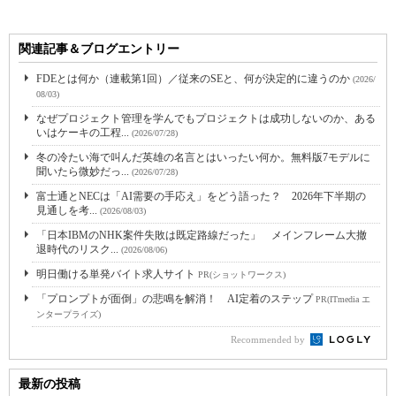
関連記事＆ブログエントリー
FDEとは何か（連載第1回）／従来のSEと、何が決定的に違うのか
(2026/
08/03)
なぜプロジェクト管理を学んでもプロジェクトは成功しないのか、ある
いはケーキの工程...
(2026/07/28)
冬の冷たい海で叫んだ英雄の名言とはいったい何か。無料版7モデルに
聞いたら微妙だっ...
(2026/07/28)
富士通とNECは「AI需要の手応え」をどう語った？ 2026年下半期の
見通しを考...
(2026/08/03)
「日本IBMのNHK案件失敗は既定路線だった」 メインフレーム大撤
退時代のリスク...
(2026/08/06)
明日働ける単発バイト求人サイト
PR(ショットワークス)
「プロンプトが面倒」の悲鳴を解消！ AI定着のステップ
PR(ITmedia エ
ンタープライズ)
Recommended by
最新の投稿