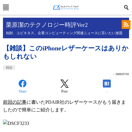
栗原潔のテクノロジー時評Ver2
知財、ユビキタス、企業コンピューティング関連ニュースに言いたい放題
【雑談】このiPhoneレザーケースはありか
もしれない
雑談
»
2009/07/01
Share
Post
-
前回の記事
に書いたPDAIR社のレザーケースがもう届きま
したので簡単にご紹介します。