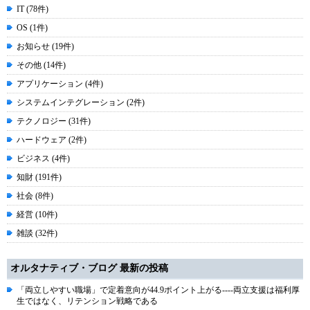
IT (78件)
OS (1件)
お知らせ (19件)
その他 (14件)
アプリケーション (4件)
システムインテグレーション (2件)
テクノロジー (31件)
ハードウェア (2件)
ビジネス (4件)
知財 (191件)
社会 (8件)
経営 (10件)
雑談 (32件)
オルタナティブ・ブログ 最新の投稿
「両立しやすい職場」で定着意向が44.9ポイント上がる----両立支援は福利厚
生ではなく、リテンション戦略である