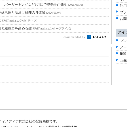
？ バーガーキングなど3万店で脆弱性が発覚
(2025/09/10)
利用
プラ
EWA活用と塩漬け脱却の具体策
(2026/03/07)
お問
は
PR(ITmedia エグゼクティブ)
性と組織力を高める鍵
PR(ITmedia エンタープライズ)
アイ
Recommended by
プレ
メー
RSS
Twitt
はアイティメディア株式会社の登録商標です。