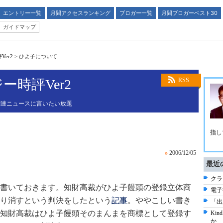
エントリー一覧
月間アクセスランキング
ブロガー一覧
月間ブロガーベスト30
ガイドマップ
er2
>
ひよ子について
時評Ver2
RSS
関連ニュースに言いたい放題
指し
»
2006/12/05
最近
クラ
書いておきます。知財高裁がひよ子饅頭の登録立体商
電子
り消すという判決をしたという
記事
。ややこしい書き
「出
知財高裁はひよ子饅頭そのまんまを商標として登録す
Ki
か