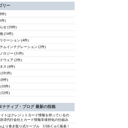
ゴリー
78件)
(1件)
せ (19件)
 (14件)
リケーション (4件)
テムインテグレーション (2件)
ノロジー (31件)
ドウェア (2件)
ネス (4件)
(191件)
(8件)
(10件)
(32件)
タナティブ・ブログ 最新の投稿
サイトはクレジットカード情報を持っているの
決済代行会社とカード情報非保持化の仕組み
eeroより巻き取り式ケーブル USB-C to C発表！