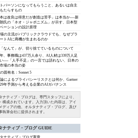
トパーソンになってもらうこと、あるいは自主
もたらすもの
本は改良は得意だが創造は苦手」は本当か----新
朗氏の「ネオ・ジャポニズム」が示す、日本型
ベーションの設計原理
市場の主流がパブリッククラウドでも、なぜプラ
ートAIに商機が生まれるのか
「なんて」が、切り捨てているものについて
40年、事務職は437万人余り、AI人材は339万人足
い----「人手不足」の一言では語れない、日本の
市場の本当の姿
の固有名：Sonnet 5
推論によるプライバシーリスクとは何か、Gartner
029年予測から考える企業のAIガバナンス
タナティブ・ブログは、専門スタッフにより、
・構成されています。入力頂いた内容は、アイ
メディアの他、オルタナティブ・ブログ、及び
事執筆会社に提供されます。
タナティブ・ブログ GUIDE
タナティブ・ブログ憲章