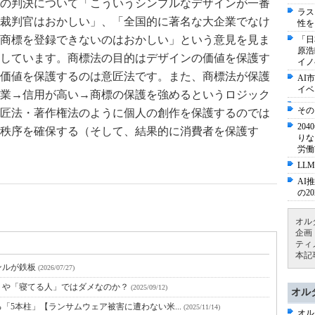
でこの判決について「こういうシンプルなデザインが一番
ラス
裁判官はおかしい」、「全国的に著名な大企業でなけ
性を
商標を登録できないのはおかしい」という意見を見ま
「日
原浩
しています。商標法の目的はデザインの価値を保護す
イノ
価値を保護するのは意匠法です。また、商標法が保護
AI
イベ
業→信用が高い→商標の保護を強めるというロジック
その
匠法・著作権法のように個人の創作を保護するのでは
20
秩序を確保する（そして、結果的に消費者を保護す
りな
労働
LLM
AI
の2
オル
企画
ティ
本記
ャンルが鉄板
(2026/07/27)
」や「寝てる人」ではダメなのか？
(2025/09/12)
オル
「5本柱」【ランサムウェア被害に遭わない米...
(2025/11/14)
オル