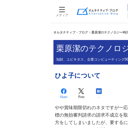
メディア
オルタナティブ・ブログ
>
栗原潔のテクノロジー時評V
栗原潔のテクノロジー
知財、ユビキタス、企業コンピューティング
ひよ子について
Share
Post
-
やや賞味期限切れのネタですが一応
標の無効審判請求の請求不成立を取
方をしてしまいましたが、要するに