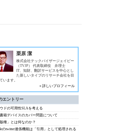
栗原 潔
株式会社テックバイザージェイピー
（TVJP） 代表取締役 弁理士
IT、知財、翻訳サービスを中心とし
た新しいタイプのリサーチ会社を目
ています。
» 詳しいプロフィール
のエントリー
ウドの可用性SLAを考える
書籍デバイスのカバー問題について
版権」とは何なのか？
ndleのtwitter連係機能は「引用」として処理される