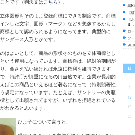
ことです（判決文は
こちら
）。
黒K
【訂
立体図形をそのまま登録商標にできる制度です。商標
【お
インした文字、図形（マーク）などを想像するかもし
まし
登録商標として認められるようになってます。典型的に
ロー
ソー
サンダース人形とかです。
20
のはよいとして、商品の形状そのものを立体商標とし
という運用になっています。商標権は、絶対的期間が
り、金さえ払い続ければ永遠に権利を維持できます
日
で、特許庁が慎重になるのは当然です。企業が長期的
えばこの商品といえるほど著名になって（特別顕著性
5
う規定になっています。たとえば、サントリーの角瓶
12
標として出願されてますが、いずれも拒絶されている
19
がわかると思います。
26
ひよ子について言うと、