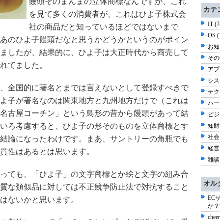
饅頭そのまんまの立体商標なんですが、これ
カテ
を見て多くの消費者が、これはひよ子株式会
IT (
社の商品だと知っているほどではないまで
OS 
あのひよ子饅頭だなと思うかどうかというのがポイン
お知ら
ましたが、結果的に、ひよ子は大正時代から商売して
その他
れてました。
アプ
シス
、全国的に著名とまでは言えないとして登録すべきで
テク
よ子が著名なのは関東地方と九州地方だけで（これは
ハー
名古屋コーチン」という鳥形の昔から饅頭があって結
ビジ
いろ考慮すると、ひよ子の形そのものを立体商標とす
知財 
社会 
結論になったわけです。まあ、サントリーの角瓶でも
経営 
貫性はあるとは思います。
雑談 
っても、「ひよ子」の文字商標とか絵と文字の組み合
オル
質な類似品に対しては不正競争防止法で対抗すること
EC
はないかと思います。
か？
ch