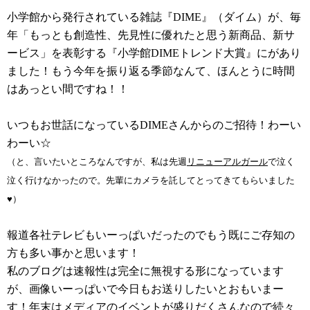
小学館から発行されている雑誌『DIME』（ダイム）が、毎
年「もっとも創造性、先見性に優れたと思う新商品、新サ
ービス」を表彰する『小学館DIMEトレンド大賞』にがあり
ました！もう今年を振り返る季節なんて、ほんとうに時間
はあっとい間ですね！！
いつもお世話になっているDIMEさんからのご招待！わーい
わーい☆
（と、言いたいところなんですが、私は先週
リニューアルガール
で泣く
泣く行けなかったので。先輩にカメラを託してとってきてもらいました
♥）
報道各社テレビもいーっぱいだったのでもう既にご存知の
方も多い事かと思います！
私のブログは速報性は完全に無視する形になっています
が、画像いーっぱいで今日もお送りしたいとおもいまー
す！年末はメディアのイベントが盛りだくさんなので続々