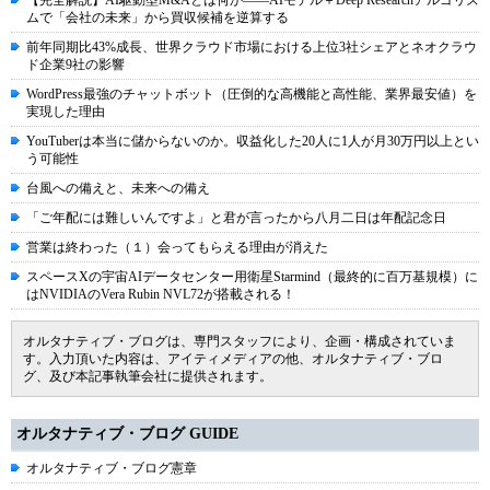
ムで「会社の未来」から買収候補を逆算する
前年同期比43%成長、世界クラウド市場における上位3社シェアとネオクラウ
ド企業9社の影響
WordPress最強のチャットボット（圧倒的な高機能と高性能、業界最安値）を
実現した理由
YouTuberは本当に儲からないのか。収益化した20人に1人が月30万円以上とい
う可能性
台風への備えと、未来への備え
「ご年配には難しいんですよ」と君が言ったから八月二日は年配記念日
営業は終わった（１）会ってもらえる理由が消えた
スペースXの宇宙AIデータセンター用衛星Starmind（最終的に百万基規模）に
はNVIDIAのVera Rubin NVL72が搭載される！
オルタナティブ・ブログは、専門スタッフにより、企画・構成されていま
す。入力頂いた内容は、アイティメディアの他、オルタナティブ・ブロ
グ、及び本記事執筆会社に提供されます。
オルタナティブ・ブログ GUIDE
オルタナティブ・ブログ憲章