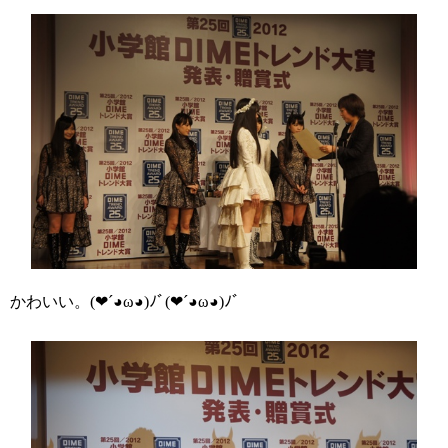
かわいい。(❤´◕ω◕)ﾉﾞ(❤´◕ω◕)ﾉﾞ