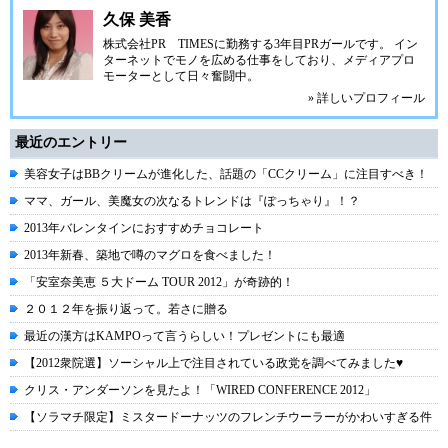
久保 美香
株式会社PR TIMESに勤務する3年目PRガールです。 イン
ターネットでモノを広める仕事をしており、メディアプロ
モーターとして日々奮闘中。
» 詳しいプロフィール
最近のエントリー
美容女子はBBクリームが進化した、話題の「CCクリーム」に注目すべき！
ママ、ガール、美魔女の次なるトレンドは『ぽっちゃり』！？
2013年バレンタインにおすすめチョコレート
2013年新春、築地で噂のマグロを食べました！
「安室奈美恵 ５大ドーム TOUR 2012」が奇跡的！
２０１２年を振り返って。若さに贈る
最近の漢方はKAMPOって言うらしい！プレゼントにも最適
【2012衆院選】ソーシャル上で注目されている政党を調べてみました♥
クリス・アンダーソンを見たよ！「WIRED CONFERENCE 2012」
【ソラマチ限定】ミスタードーナッツのフレンチウーラーがかわいすぎる件