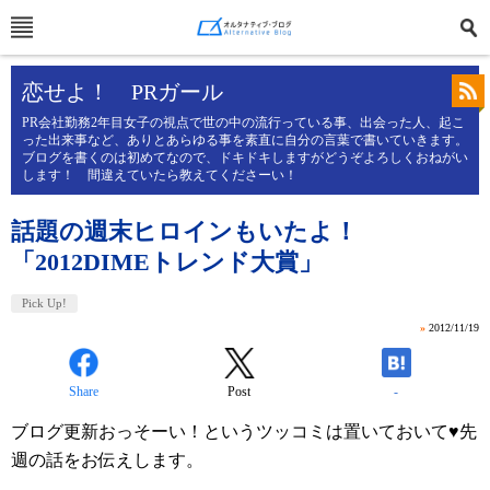
恋せよ！ PRガール
PR会社勤務2年目女子の視点で世の中の流行っている事、出会った人、起こ
った出来事など、ありとあらゆる事を素直に自分の言葉で書いていきます。
ブログを書くのは初めてなので、ドキドキしますがどうぞよろしくおねがい
します！ 間違えていたら教えてくださーい！
話題の週末ヒロインもいたよ！
「2012DIMEトレンド大賞」
Pick Up!
»
2012/11/19
Share
Post
-
ブログ更新おっそーい！というツッコミは置いておいて♥先
週の話をお伝えします。