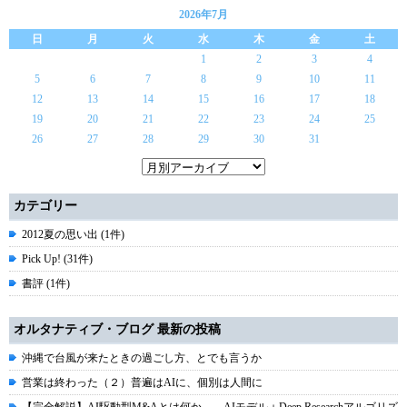
2026年7月
日
月
火
水
木
金
土
1
2
3
4
5
6
7
8
9
10
11
12
13
14
15
16
17
18
19
20
21
22
23
24
25
26
27
28
29
30
31
カテゴリー
2012夏の思い出 (1件)
Pick Up! (31件)
書評 (1件)
オルタナティブ・ブログ 最新の投稿
沖縄で台風が来たときの過ごし方、とでも言うか
営業は終わった（２）普遍はAIに、個別は人間に
【完全解説】AI駆動型M&Aとは何か――AIモデル＋Deep Researchアルゴリズ