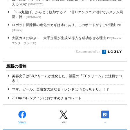
える”のか
(2026/07/29)
「SIer丸投げ」からどう脱却する？ “非ITエンジニア9割”でシステム刷
新に挑...
(2026/07/29)
ロボット掃除機の進化のカギは水にあり。このボードがすごい理由
PR
(Dreame)
大阪ガスに学ぶ！ 大手企業が生成AI導入を成功させる理由
PR(ITmedia
エンタープライズ)
Recommended by
最新の投稿
美容女子はBBクリームが進化した、話題の「CCクリーム」に注目すべ
き！
ママ、ガール、美魔女の次なるトレンドは『ぽっちゃり』！？
2013年バレンタインにおすすめチョコレート
Share
Post
-