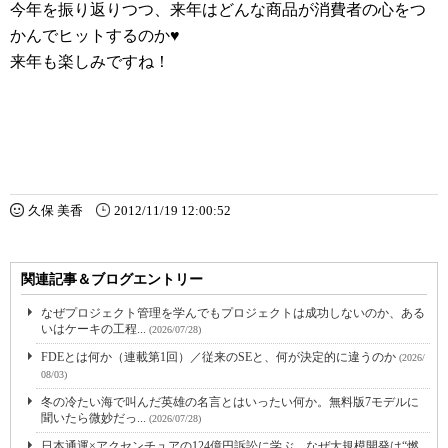
今年を振り返りつつ、来年はどんな商品が消費者の心をつ
かんでヒットするのか♥
来年も楽しみですね！
久保 美香
2012/11/19 12:00:52
関連記事＆ブログエントリー
なぜプロジェクト管理を学んでもプロジェクトは成功しないのか、ある
いはケーキの工程...
(2026/07/28)
FDEとは何か（連載第1回）／従来のSEと、何が決定的に違うのか
(2026/
08/03)
冬の冷たい海で叫んだ英雄の名言とはいったい何か。無料版7モデルに
聞いたら微妙だっ...
(2026/07/28)
日本通運×アクセンチュアの124億円訴訟に学ぶ、なぜ大規模開発は“燃