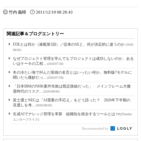
竹内 義晴
2011/12/10 08:28:43
関連記事＆ブログエントリー
FDEとは何か（連載第1回）／従来のSEと、何が決定的に違うのか
(2026/
08/03)
なぜプロジェクト管理を学んでもプロジェクトは成功しないのか、ある
いはケーキの工程...
(2026/07/28)
冬の冷たい海で叫んだ英雄の名言とはいったい何か。無料版7モデルに
聞いたら微妙だっ...
(2026/07/28)
「日本IBMのNHK案件失敗は既定路線だった」 メインフレーム大撤
退時代のリスク...
(2026/08/06)
富士通とNECは「AI需要の手応え」をどう語った？ 2026年下半期の
見通しを考...
(2026/08/03)
生成AIでナレッジ管理を革新 組織知を統合するツールとは
PR(ITmedia
エンタープライズ)
Recommended by