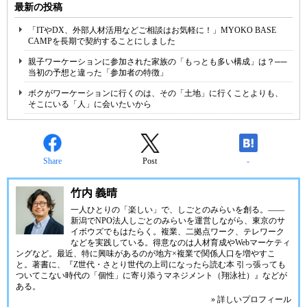
最新の投稿
「ITやDX、外部人材活用などご相談はお気軽に！」MYOKO BASE
CAMPを長期で契約することにしました
親子ワーケーションに参加された家族の「もっとも多い構成」は？──
当初の予想と違った「参加者の特徴」
ボクがワーケーションに行くのは、その「土地」に行くことよりも、
そこにいる「人」に会いたいから
Share
Post
-
竹内 義晴
一人ひとりの「楽しい」で、しごとのみらいを創る。――
新潟で
NPO法人しごとのみらい
を運営しながら、東京のサ
イボウズでもはたらく。複業、二拠点ワーク、テレワーク
などを実践している。得意なのは人材育成やWebマーケティ
ングなど。最近、特に興味があるのが地方×複業で関係人口を増やすこ
と。著書に、『Z世代・さとり世代の上司になったら読む本 引っ張っても
ついてこない時代の「個性」に寄り添うマネジメント（翔泳社）』などが
ある。
» 詳しいプロフィール