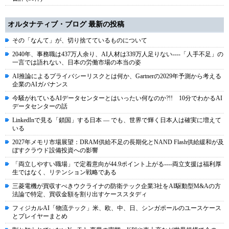
オルタナティブ・ブログ 最新の投稿
その「なんて」が、切り捨てているものについて
2040年、事務職は437万人余り、AI人材は339万人足りない----「人手不足」の
一言では語れない、日本の労働市場の本当の姿
AI推論によるプライバシーリスクとは何か、Gartnerの2029年予測から考える
企業のAIガバナンス
今騒がれているAIデータセンターとはいったい何なのか?!! 10分でわかるAI
データセンターの話
LinkedInで見る「鎖国」する日本 ― でも、世界で輝く日本人は確実に増えて
いる
2027年メモリ市場展望：DRAM供給不足の長期化とNAND Flash供給緩和が及
ぼすクラウド設備投資への影響
「両立しやすい職場」で定着意向が44.9ポイント上がる----両立支援は福利厚
生ではなく、リテンション戦略である
三菱電機が買収すべきウクライナの防衛テック企業3社をAI駆動型M&Aの方
法論で特定、買収金額を割り出すケーススタディ
フィジカルAI「物流テック」米、欧、中、日、シンガポールのユースケース
とプレイヤーまとめ