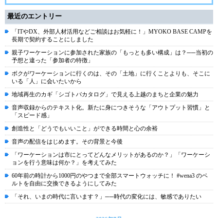
最近のエントリー
「ITやDX、外部人材活用などご相談はお気軽に！」MYOKO BASE CAMPを
長期で契約することにしました
親子ワーケーションに参加された家族の「もっとも多い構成」は？──当初の
予想と違った「参加者の特徴」
ボクがワーケーションに行くのは、その「土地」に行くことよりも、そこに
いる「人」に会いたいから
地域再生のカギ「シゴトバカタログ」で見える上越のまちと企業の魅力
音声収録からのテキスト化。新たに身につきそうな「アウトプット習慣」と
「スピード感」
創造性と「どうでもいいこと」ができる時間と心の余裕
音声の配信をはじめます。その背景と今後
「ワーケーションは市にとってどんなメリットがあるのか？」「ワーケーシ
ョンを行う意味は何か？」を考えてみた
60年前の時計から1000円のやつまで全部スマートウォッチに！ #wena3 のベ
ルトを自由に交換できるようにしてみた
「それ、いまの時代に言います？」──時代の変化には、敏感でありたい