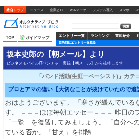
総合トップ
ニュース
企業とIT
Webマーケ
システム導入
スマホ
e
エントリー一覧
ランキング
書籍紹介
TOP
ガイドマップ
坂本史郎の【朝メール】より
ビジネスモバイルITベンチャー実録【朝メール】から抜粋します
「バンド活動(生涯一ベーシスト)」カテ
プロとアマの違い【大切なことが抜けていたので追
おはようございます。 「寒さが緩んでいる
す。 ＝＝＝ほぼ毎朝エッセー＝＝＝ 昨日の
「一覧」を復習してみましょう。 「自分へ
ている否か。「甘え」を排除...