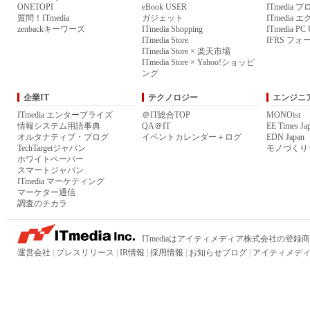
ONETOPI
eBook USER
ITmedia 
質問！ITmedia
ガジェット
ITmedia
zenbackキーワーズ
ITmedia Shopping
ITmedia P
ITmedia Store
IFRS フォ
ITmedia Store × 楽天市場
ITmedia Store × Yahoo!ショッピ
ング
企業IT
テクノロジー
エンジニ
ITmedia エンタープライズ
＠IT総合TOP
MONOist
情報システム用語事典
QA＠IT
EE Times Ja
オルタナティブ・ブログ
イベントカレンダー＋ログ
EDN Japan
TechTargetジャパン
モノづくり
ホワイトペーパー
スマートジャパン
ITmedia マーケティング
マーケター通信
調査のチカラ
ITmediaはアイティメディア株式会社の登録
運営会社
|
プレスリリース
|
IR情報
|
採用情報
|
お知らせブログ
|
アイティメディ