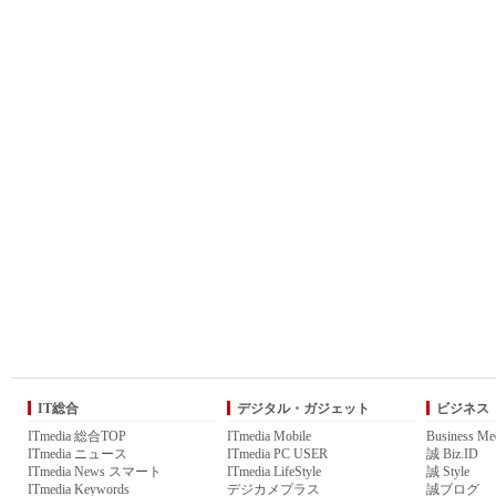
IT総合
デジタル・ガジェット
ビジネス
ITmedia 総合TOP
ITmedia Mobile
Business Me
ITmedia ニュース
ITmedia PC USER
誠 Biz.ID
ITmedia News スマート
ITmedia LifeStyle
誠 Style
ITmedia Keywords
デジカメプラス
誠ブログ