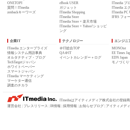
ONETOPI
eBook USER
ITmedia 
質問！ITmedia
ガジェット
ITmedia
zenbackキーワーズ
ITmedia Shopping
ITmedia P
ITmedia Store
IFRS フォ
ITmedia Store × 楽天市場
ITmedia Store × Yahoo!ショッピ
ング
企業IT
テクノロジー
エンジニ
ITmedia エンタープライズ
＠IT総合TOP
MONOist
情報システム用語事典
QA＠IT
EE Times Ja
オルタナティブ・ブログ
イベントカレンダー＋ログ
EDN Japan
TechTargetジャパン
モノづくり
ホワイトペーパー
スマートジャパン
ITmedia マーケティング
マーケター通信
調査のチカラ
ITmediaはアイティメディア株式会社の登録
運営会社
|
プレスリリース
|
IR情報
|
採用情報
|
お知らせブログ
|
アイティメディ