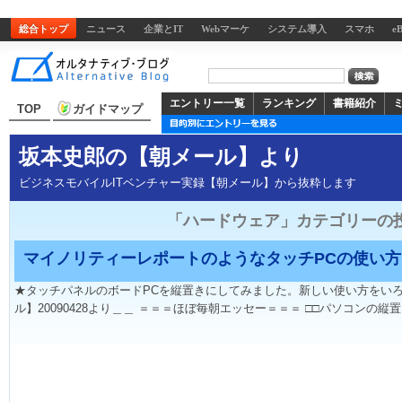
総合トップ
ニュース
企業とIT
Webマーケ
システム導入
スマホ
e
エントリー一覧
ランキング
書籍紹介
TOP
ガイドマップ
坂本史郎の【朝メール】より
ビジネスモバイルITベンチャー実録【朝メール】から抜粋します
「ハードウェア」カテゴリーの
マイノリティーレポートのようなタッチPCの使い方
★タッチパネルのボードPCを縦置きにしてみました。新しい使い方をいろ
ル】20090428より＿＿ ＝＝＝ほぼ毎朝エッセー＝＝＝ □□パソコンの縦置