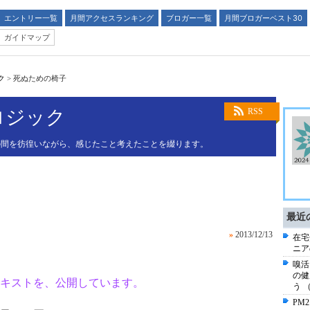
エントリー一覧
月間アクセスランキング
ブロガー一覧
月間ブロガーベスト30
ガイドマップ
ク
>
死ぬための椅子
 ロジック
RSS
の間を彷徨いながら、感じたこと考えたことを綴ります。
最近
»
2013/12/13
在宅
ニア
嗅活
の健
キストを、公開しています。
う 
PM