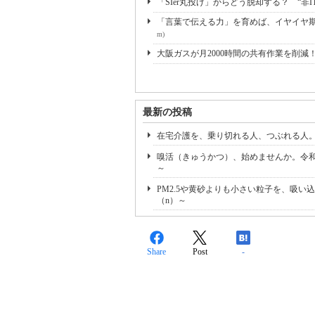
「SIer丸投げ」からどう脱却する？ “非I
「言葉で伝える力」を育めば、イヤイヤ期も
m)
大阪ガスが月2000時間の共有作業を削減
最新の投稿
在宅介護を、乗り切れる人、つぶれる人。
嗅活（きゅうかつ）、始めませんか。令和
～
PM2.5や黄砂よりも小さい粒子を、吸
（n）～
Share
Post
-