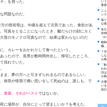
椅子」を買った。
いう
香害
ニュ
な問題なのだ。
シス
低リ
公害
母方の曾祖母は、90歳を超えて元気であった。食欲があ
あな
。写真をとることになったとき、皺だらけの顔にカミ
自他
（n
大昔のモノクロ写真なので、結果は変わらないのだ
昭和
職、
に、カレーをおかわりして食べたという。
７月
しな
あったので、長男が数時間外出し、帰宅したところ、
ル島
て揺れていた。
「飲
。
われ
日は
まま、夢の方へと引きずられるものであるらしい。
ル島
、病気や怪我で痛い思いをして死ぬのは、誰しも、で
介護
いる
品公
、老衰。それがベスト
ではないか。
死に場所が、自分にとって望ましいか？を考えた。