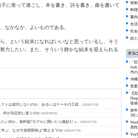
技術 
椅子に座って過ごし、本を書き、詩を書き、曲を書いて
料理 
案内 
生活 
、なかなか、よいものである。
社会 
絵と
ら、という結末になればいいなと思っているし、そう
努力したい。また、そういう静かな結末を迎えられる
オル
「巨
Jo
代の
沖縄
営業
【完
De
収候
クトは成功しないのか、あるいはケーキの工程...
(2026/07/28)
前年
と、何が決定的に違うのか
(2026/08/03)
3社
たい何か。無料版7モデルに聞いたら微妙だっ...
(2026/07/28)
Wo
高性
に学ぶ、なぜ大規模開発は“燃える”のか
(2026/07/29)
Yo