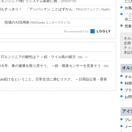
Tエンジニア9割”でシステム刷新に挑...
に1
(2026/07/29)
台風
すっきり！ 「アンパンマン ことばずかん...
PR(セガフェイブ｜HugKu
「ご
月二
！ 現場のAI活用術
PR(ITmedia エンタープライズ)
営業
Recommended by
オル
企画
ティ
本記
ITエンジニアの耐性は？ ～続・ライル島の彼方（n）～
８年、鼻の健康を取り戻そう。 ～続・嗅覚センサーを見直そう （n）
オル
オル
い込み続けるということ。日常生活に潜むリスク。 ～日用品公害・香害
利用
プラ
お問
アイ
プレ
メー