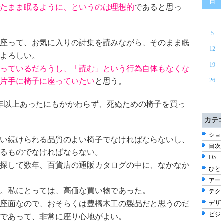
日
たまま眠るように、というのは理想的
であると思っ
5
座って、お気に入りの詩集を読みながら、そのまま眠
12
よろしい。
19
っているだろうし、「読む」という行為自体もなくな
片手に椅子に座っていたい
と思う。
26
で50年以上あったにもかかわらず、死ぬための椅子を買っ
カテ
ショ
使い続けられる品質のよい椅子でなければならないし、
目次 
るものでなければならない。
OS
探して数年、百貨店の通販カタログの中に、なかなか
ひと
アー
う。私にとっては、高価な買い物であった。
テク
座面なので、おそらくは豊橋木工の製品だと思うのだ
デザイ
ビジネ
であって、非常に座り心地がよい。