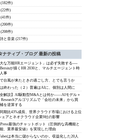
(182件)
(22件)
(41件)
(200件)
(208件)
詩と音楽 (217件)
タナティブ・ブログ 最新の投稿
大な万能HRエージェント」は必ず失敗する----
sh Bersinが描くHR 2030と、マルチエージェント時
人事
で台風が来たときの過ごし方、とでも言うか
は終わった（２）普遍はAIに、個別は人間に
全解説】AI駆動型M&Aとは何か――AIモデル＋
ep Researchアルゴリズムで「会社の未来」から買
補を逆算する
同期比43%成長、世界クラウド市場における上位
シェアとネオクラウド企業9社の影響
rdPress最強のチャットボット（圧倒的な高機能と
能、業界最安値）を実現した理由
uTuberは本当に儲からないのか。収益化した20人