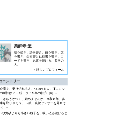
薬師寺 聖
絵を描き、詩を書き、曲を書き、文
を書き、企画書と仕様書を書き、コ
ードを書き、思索を続ける、四国の
人。
» 詳しいプロフィール
のエントリー
介護を、乗り切れる人、つぶれる人。ITエンジ
の耐性は？ ～続・ライル島の彼方（n）～
（きゅうかつ）、始めませんか。令和８年、鼻
康を取り戻そう。 ～続・嗅覚センサーを見直そ
（n）～
2.5や黄砂よりも小さい粒子を、吸い込み続けると