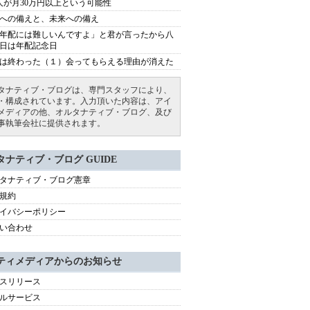
人が月30万円以上という可能性
への備えと、未来への備え
年配には難しいんですよ」と君が言ったから八
日は年配記念日
は終わった（１）会ってもらえる理由が消えた
タナティブ・ブログは、専門スタッフにより、
・構成されています。入力頂いた内容は、アイ
メディアの他、オルタナティブ・ブログ、及び
事執筆会社に提供されます。
タナティブ・ブログ GUIDE
タナティブ・ブログ憲章
規約
イバシーポリシー
い合わせ
ティメディアからのお知らせ
スリリース
ルサービス