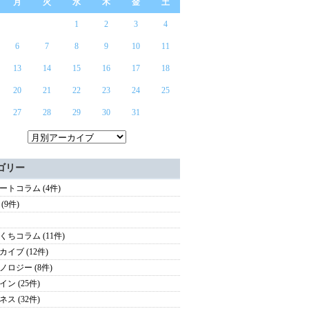
月
火
水
木
金
土
1
2
3
4
6
7
8
9
10
11
13
14
15
16
17
18
20
21
22
23
24
25
27
28
29
30
31
ゴリー
ートコラム (4件)
(9件)
くちコラム (11件)
カイブ (12件)
ノロジー (8件)
ン (25件)
ス (32件)