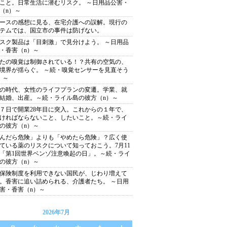
こと。日常生活に潜むリスク。 ～日用品公害・
（n）～
ースの感想に見る、在宅介護への誤解。現行の
テムでは、国立市の事件は防げない。
スク製品は「目刺激」で見分けよう。 ～日用品
・香害（n）～
たの嗅覚は制御されている！？共有の空気の、
境界が揺らぐ。 ～続・嗅覚センサーを見直そう
）～
の時代、女性のライフプランの変遷。学業、就
結婚、出産。～続・ライル島の彼方（n）～
７日で開業28年目に突入。これからの１年で、
ければならないこと、したいこと。～続・ライ
の彼方（n）～
んだら危険」よりも「やめたら危険」？広く使
ている薬のリスクについて知っておこう。7月11
「第1回世界ベンゾ注意喚起の日」。～続・ライ
の彼方（n）～
保険制度を利用できない国民が、じわり増えて
。香害に追い詰められる、介護者たち。 ～日用
害・香害（n）～
2026年7月