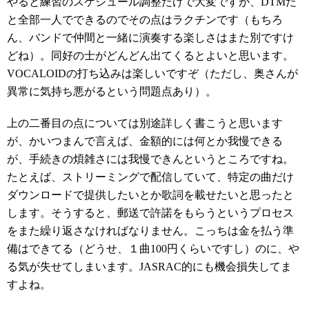
やると練習のスケジュール調整だけで大変ですが、DTMだ
と全部一人でできるのでその点はラクチンです（もちろ
ん、バンドで仲間と一緒に演奏する楽しさはまた別ですけ
どね）。同好の士がどんどん出てくるとよいと思います。
VOCALOIDの打ち込みは楽しいですぞ（ただし、奥さんが
異常に気持ち悪がるという問題点あり）。
上の二番目の点については別途詳しく書こうと思います
が、かいつまんで言えば、金額的には何とか我慢できる
が、手続きの煩雑さには我慢できんというところですね。
たとえば、ストリーミングで配信していて、特定の曲だけ
ダウンロードで提供したいとか歌詞を載せたいと思ったと
します。そうすると、郵送で許諾をもらうというプロセス
をまた繰り返さなければなりません。こっちは金を払う準
備はできてる（どうせ、１曲100円くらいですし）のに、や
る気が失せてしまいます。JASRAC的にも機会損失してま
すよね。