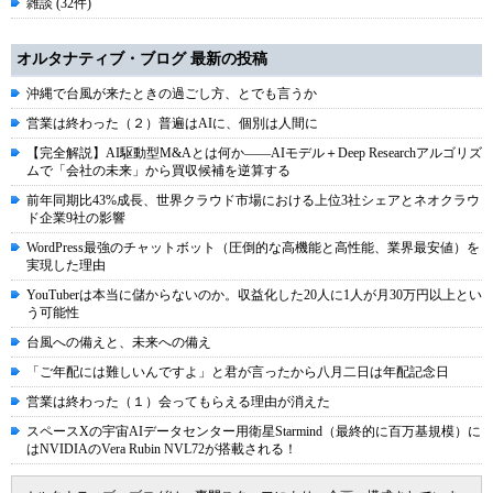
雑談 (32件)
オルタナティブ・ブログ 最新の投稿
沖縄で台風が来たときの過ごし方、とでも言うか
営業は終わった（２）普遍はAIに、個別は人間に
【完全解説】AI駆動型M&Aとは何か――AIモデル＋Deep Researchアルゴリズ
ムで「会社の未来」から買収候補を逆算する
前年同期比43%成長、世界クラウド市場における上位3社シェアとネオクラウ
ド企業9社の影響
WordPress最強のチャットボット（圧倒的な高機能と高性能、業界最安値）を
実現した理由
YouTuberは本当に儲からないのか。収益化した20人に1人が月30万円以上とい
う可能性
台風への備えと、未来への備え
「ご年配には難しいんですよ」と君が言ったから八月二日は年配記念日
営業は終わった（１）会ってもらえる理由が消えた
スペースXの宇宙AIデータセンター用衛星Starmind（最終的に百万基規模）に
はNVIDIAのVera Rubin NVL72が搭載される！