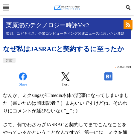
栗原潔のテクノロジー時評Ver2
知財、ユビキタス、企業コンピューティング関連ニュースに言いたい放題
なぜ私はJASRACと契約するに至ったか
知財
»
2007/12/04
Share
Post
-
なんか、ミクsingsがITmedia本体で記事になってしまいまし
た（書いたのは岡田記者？）まあいいですけどね。そのわ
(^_^;)
りにコメントが延びないな
さて、何でわざわざJASRACと契約してまでこんなことを
やっているかということなんですが、第一には、ミクを通