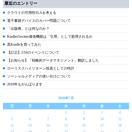
最近のエントリー
クラウドの可用性SLAを考える
電子書籍デバイスのカバー問題について
「出版権」とは何なのか？
Kindleのtwitter連係機能は「引用」として処理されるか
黒Kindleを買ってみた
【訂正】2/16のイベントについて
【お知らせ】「戦略的データマネジメント」翻訳しました
ローリスクハイリターン投資としての特許
ソーシャルメディアの使い分けについて
2010年もがんばります
2026年7月
日
月
火
水
木
金
土
1
2
3
4
5
6
7
8
9
10
11
12
13
14
15
16
17
18