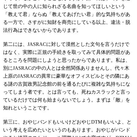
じて世の中の人に知られざる名曲を知ってほしいという
「教えて君」ならぬ「教えてあげたい君」的な気持ちがあ
る一方で、さすがに知財を商売にしている以上、違法・脱
法行為はできないからであります。
第二には、JASRACに対して漠然とした文句を言うだけで
はなく、実際に正規の手続きを取ってみて具体的問題があ
るところを問題にしようと思ったからであります。私は、
別にJASRACの中の人とは全然関係ありませんし、代々木
上原のJASRACの異常に豪華なオフィスビルとその隣にあ
る謎の古賀政男記念館の前を通るたびに複雑な気持ちにな
ってしまう者です。とは言っても、死ねカスラックと言っ
ているだけでは何も始まらないでしょう。まずは「敵」を
知れということです。
第三に、おやじバンドもいいけどおやじDTMもいいよ、と
いう考えを広めたいというのもあります。おやじがバンド