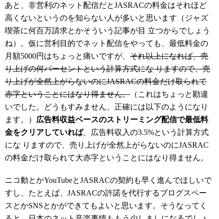
あと、非営利のネット配信だとJASRACの料金はそれほど
高くないというのを知らない人が多いと思います（ジャズ
喫茶に何百万請求とかそういう記事が目 立つからでしょう
ね）。仮に営利目的でネット配信をやっても、最低料金の
月額5000円はちょっと痛いですが、
それ以上になれば、売
り上げの何パーセントという
計算方式にな りますので、売
り上げが全然上がらないのにJASRACの料金だけ取られて
赤字ということにはなり得ません。
（これはちょっと勘違
いでした。どうもすみません、正確には以下のようになり
ます。）
広告料収益ベースのストリーミング配信で最低料
金をクリアしていれば
、広告料収入の3.5%という計算方式
にな りますので、売り上げが全然上がらないのにJASRAC
の料金だけ取られて大赤字ということにはなり得ません。
ニコ動とかYouTubeとJASRACの契約も早く進んでほしいで
すし、たとえば、JASRACの許諾を代行するブログスペー
スとかSNSとかができてもよいと思います。そうなってく
ると、日本のネット音楽事情ももう少しましになるでしょ