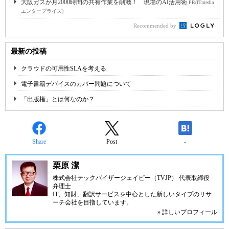
大阪ガスが月2000時間の共有作業を削減！ 現場のAI活用術
PR(ITmedia
エンタープライズ)
Recommended by
最新の投稿
クラウドの可用性SLAを考える
電子書籍デバイスのカバー問題について
「出版権」とは何なのか？
Share
Post
-
栗原 潔
株式会社テックバイザージェイピー（TVJP） 代表取締役
弁理士
IT、知財、翻訳サービスを中心とした新しいタイプのリサ
ーチ会社を目指しています。
» 詳しいプロフィール