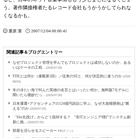
う。著作隣接権者たるレコード会社もうかうかしてられな
くなるかも。
栗原 潔
2007/12/04 00:00:41
関連記事＆ブログエントリー
なぜプロジェクト管理を学んでもプロジェクトは成功しないのか、ある
いはケーキの工程...
(2026/07/28)
FDEとは何か（連載第1回）／従来のSEと、何が決定的に違うのか
(2026/
08/03)
冬の冷たい海で叫んだ英雄の名言とはいったい何か。無料版7モデルに
聞いたら微妙だっ...
(2026/07/28)
日本通運×アクセンチュアの124億円訴訟に学ぶ、なぜ大規模開発は“燃
える”のか
(2026/07/29)
「SIer丸投げ」からどう脱却する？ “非ITエンジニア9割”でシステム刷
新に挑...
(2026/07/29)
部屋を沼らせるスピーカー
PR(デノン)