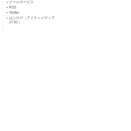
メールサービス
RSS
Twitter
ぱぶログ（アイティメディア
の“旬”）