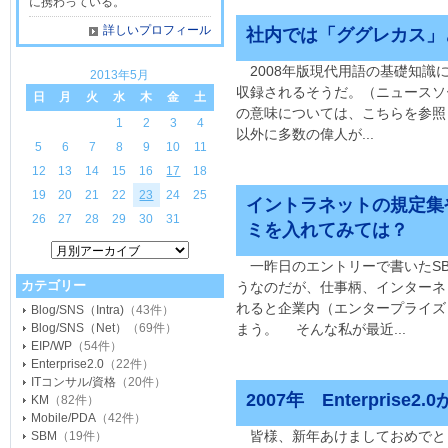
に携わっている。
詳しいプロフィール
社内では「ググレカス」
2008年版現代用語の基礎知識
2013年5月
収録されるそうだ。（ニュースソー
日
月
火
水
木
金
土
の意味については、こちらを参照
1
2
3
4
以外に多数の偉人が...
5
6
7
8
9
10
11
12
13
14
15
16
17
18
19
20
21
22
23
24
25
イントラネットの規定集
26
27
28
29
30
31
ミを入れてみては？
一昨日のエントリーで書いたSB
カテゴリー
うなのだが、仕事柄、インターネ
れると企業内（エンタープライズ
Blog/SNS（Intra)
（43件）
Blog/SNS（Net）
（69件）
まう。 そんな私が最近...
EIP/WP
（54件）
Enterprise2.0
（22件）
ITコンサル/資格
（20件）
2007年 Enterprise
KM
（82件）
Mobile/PDA
（42件）
皆様、新年あけましておめでと
SBM
（19件）