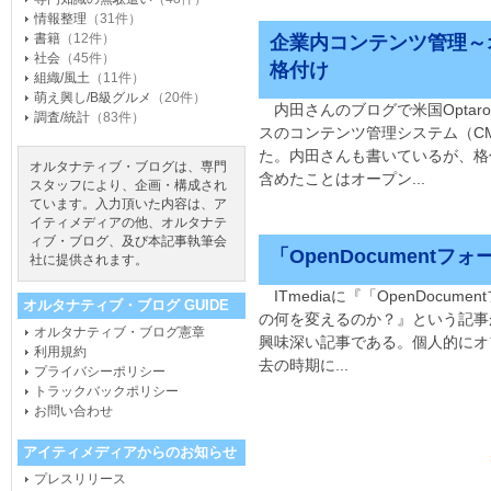
情報整理
（31件）
書籍
（12件）
企業内コンテンツ管理～
社会
（45件）
格付け
組織/風土
（11件）
萌え興し/B級グルメ
（20件）
内田さんのブログで米国Optar
調査/統計
（83件）
スのコンテンツ管理システム（C
た。内田さんも書いているが、格
オルタナティブ・ブログは、専門
含めたことはオープン...
スタッフにより、企画・構成され
ています。入力頂いた内容は、ア
イティメディアの他、オルタナテ
ィブ・ブログ、及び本記事執筆会
「OpenDocument
社に提供されます。
ITmediaに『「OpenDocu
オルタナティブ・ブログ GUIDE
の何を変えるのか？』という記
オルタナティブ・ブログ憲章
興味深い記事である。個人的にオ
利用規約
去の時期に...
プライバシーポリシー
トラックバックポリシー
お問い合わせ
アイティメディアからのお知らせ
プレスリリース