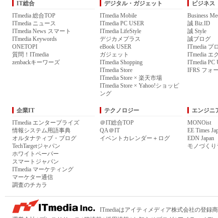
IT総合
デジタル・ガジェット
ビジネス
ITmedia 総合TOP
ITmedia Mobile
Business Me
ITmedia ニュース
ITmedia PC USER
誠 Biz.ID
ITmedia News スマート
ITmedia LifeStyle
誠 Style
ITmedia Keywords
デジカメプラス
誠ブログ
ONETOPI
eBook USER
ITmedia 
質問！ITmedia
ガジェット
ITmedia
zenbackキーワーズ
ITmedia Shopping
ITmedia P
ITmedia Store
IFRS フォ
ITmedia Store × 楽天市場
ITmedia Store × Yahoo!ショッピ
ング
企業IT
テクノロジー
エンジニ
ITmedia エンタープライズ
＠IT総合TOP
MONOist
情報システム用語事典
QA＠IT
EE Times Ja
オルタナティブ・ブログ
イベントカレンダー＋ログ
EDN Japan
TechTargetジャパン
モノづくり
ホワイトペーパー
スマートジャパン
ITmedia マーケティング
マーケター通信
調査のチカラ
ITmediaはアイティメディア株式会社の登録