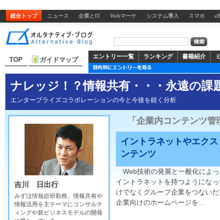
総合トップ
ニュース
企業とIT
Webマーケ
システム導入
スマホ
e
エントリー一覧
ランキング
書籍紹介
TOP
ガイドマップ
ナレッジ！？情報共有・・・永遠の課
エンタープライズコラボレーションの今と今後を鋭く分析
「企業内コンテンツ管
イントラネットやエクス
ンテンツ
Web技術の発展と一般化によっ
イントラネットを持つようになっ
吉川 日出行
けでなくグループ企業をつないだ
みずほ情報総研勤務
。情報共有や
企業向けのホームページを...
情報活用を主テーマにコンサルテ
ィングや新ビジネスモデルの開発