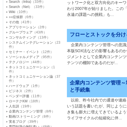
Search（Intra)
（33件）
ットワーク化と双方向化のキーワー
Search（Net）
（33件）
わり2007年が始りました。この
Wiki
（10件）
永遠の課題への挑戦」も...
○○症候群
（6件）
その他
（41件）
アプリケーション
（2件）
グループウェア
（43件）
フローとストックを分け
コンサルティング
（13件）
システムインテグレーション
（23
企業内コンテンツ管理への意識
件）
本版SOX法などの影響もあるの
セミナー・イベント
（12件）
ジメントとして企業内コンテンツ
ソーシャルメディア
（95件）
テクノロジー
（44件）
テンツの棚卸であるのだが...
ネットコミュニケーション
（1
件）
ネットコミュニケーション論
（37
件）
企業内コンテンツ管理～
ハードウェア
（1件）
と手続集
ビジネス
（2件）
ベンダー評価
（11件）
以前、昨今社内での通達や連絡
ローテクKM
（18件）
いう話題を書いたが、同じように
人生訓
（19件）
企業内コンテンツ管理
（8件）
き集も膨大に増えてきているよう
動画/ストリーミング
（8件）
ライフサイクルの短縮化に伴...
実名ブログ
（39件）
専門知識の無駄遣い
（48件）