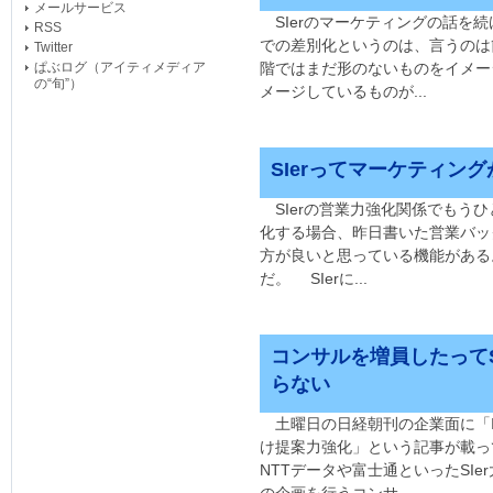
メールサービス
SIerのマーケティングの話を続
RSS
での差別化というのは、言うのは
Twitter
ぱぶログ（アイティメディア
階ではまだ形のないものをイメー
の“旬”）
メージしているものが...
SIerってマーケティン
SIerの営業力強化関係でもうひ
化する場合、昨日書いた営業バッ
方が良いと思っている機能がある
だ。 SIerに...
コンサルを増員したって
らない
土曜日の日経朝刊の企業面に「I
け提案力強化」という記事が載
NTTデータや富士通といったSIe