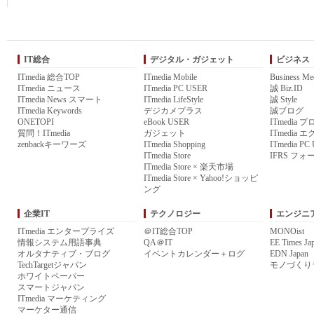
IT総合
デジタル・ガジェット
ビジネス
ITmedia 総合TOP
ITmedia Mobile
Business Me
ITmedia ニュース
ITmedia PC USER
誠 Biz.ID
ITmedia News スマート
ITmedia LifeStyle
誠 Style
ITmedia Keywords
デジカメプラス
誠ブログ
ONETOPI
eBook USER
ITmedia 
質問！ITmedia
ガジェット
ITmedia
zenbackキーワーズ
ITmedia Shopping
ITmedia P
ITmedia Store
IFRS フォ
ITmedia Store × 楽天市場
ITmedia Store × Yahoo!ショッピ
ング
企業IT
テクノロジー
エンジニ
ITmedia エンタープライズ
＠IT総合TOP
MONOist
情報システム用語事典
QA＠IT
EE Times Ja
オルタナティブ・ブログ
イベントカレンダー＋ログ
EDN Japan
TechTargetジャパン
モノづくり
ホワイトペーパー
スマートジャパン
ITmedia マーケティング
マーケター通信