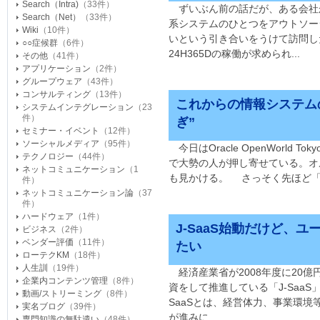
Search（Intra)
（33件）
ずいぶん前の話だが、ある会社
Search（Net）
（33件）
系システムのひとつをアウトソーシ
Wiki
（10件）
いという引き合いをうけて訪問し
○○症候群
（6件）
24H365Dの稼働が求められ...
その他
（41件）
アプリケーション
（2件）
グループウェア
（43件）
コンサルティング
（13件）
これからの情報システム
システムインテグレーション
（23
件）
ぎ”
セミナー・イベント
（12件）
ソーシャルメディア
（95件）
今日はOracle OpenWorld T
テクノロジー
（44件）
で大勢の人が押し寄せている。オ
ネットコミュニケーション
（1
も見かける。 さっそく先ほど「異
件）
ネットコミュニケーション論
（37
件）
ハードウェア
（1件）
J-SaaS始動だけど、
ビジネス
（2件）
ベンダー評価
（11件）
たい
ローテクKM
（18件）
人生訓
（19件）
経済産業省が2008年度に20億円
企業内コンテンツ管理
（8件）
資をして推進している「J-SaaS
動画/ストリーミング
（8件）
SaaSとは、経営体力、事業環
実名ブログ
（39件）
が進みに...
専門知識の無駄遣い
（48件）