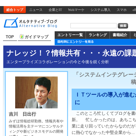
総合トップ
ニュース
企業とIT
Webマーケ
システム導入
スマホ
e
エントリー一覧
ランキング
書籍紹介
TOP
ガイドマップ
ナレッジ！？情報共有・・・永遠の課
エンタープライズコラボレーションの今と今後を鋭く分析
「システムインテグレー
ＩＴツールの導入が進む
に
このところ忙しくてブログを書
吉川 日出行
新。 忙しかったのは、あちこ
みずほ情報総研勤務
。情報共有や
業に走り回っていたからなのだが
情報活用を主テーマにコンサルテ
ィングや新ビジネスモデルの開発
に熱心でなかった中堅企業から...