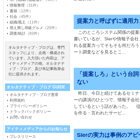
情報整理
（31件）
書籍
（12件）
社会
（45件）
提案力と呼ばずに適用力
組織/風土
（11件）
萌え興し/B級グルメ
（20件）
このところシステム関係の提案
調査/統計
（83件）
書いているが、SIerや情報子会
れる提案力ってそもそも何だろ
オルタナティブ・ブログは、専門
ート調査などを見るとこ...
スタッフにより、企画・構成され
ています。入力頂いた内容は、ア
イティメディアの他、オルタナテ
ィブ・ブログ、及び本記事執筆会
「提案しろ」という台詞
社に提供されます。
ない
オルタナティブ・ブログ GUIDE
昨日、今日と続けてあるセミナ
オルタナティブ・ブログ憲章
ーの講演のひとつで、情報子会社や
利用規約
プライバシーポリシー
しているという話があった。 
トラックバックポリシー
を作る・言われたサービ...
お問い合わせ
アイティメディアからのお知らせ
SIerの実力は事例のア
プレスリリース